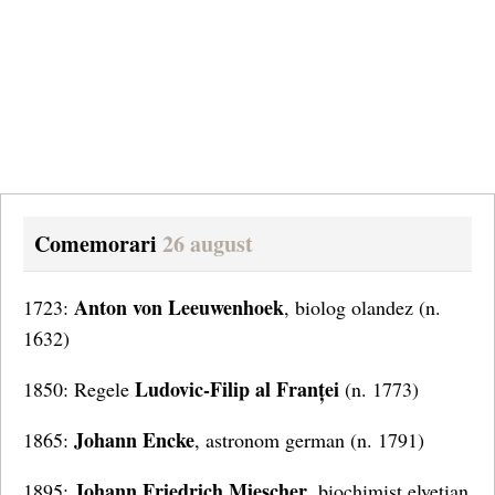
Comemorari
26 august
Anton von Leeuwenhoek
1723:
, biolog olandez (n.
1632)
Ludovic-Filip al Franței
1850: Regele
(n. 1773)
Johann Encke
1865:
, astronom german (n. 1791)
Johann Friedrich Miescher
1895:
, biochimist elvețian