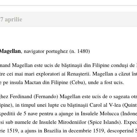
7 aprilie
Magellan
, navigator portughez
(n. 1480)
nand Magellan este ucis de băștinașii din Filipine conduși d
re cei mai mari exploratori ai Renaşterii. Magellan a căzut î
e pe insula Mactan din Filipine (Cebu), unde a fost ucis.
hez Ferdinand (Fernando) Magellan este ucis de o sageata otr
pine), in timpul unei lupte cu băștinașii Carol al V-lea (Quintu
peditii de 5 nave pentru a ajunge in Insulele Molucca (Indone
 si sub numele de Insulele Mirodeniilor (Spice Islands). Expedi
ie 1519, a ajuns in Brazilia in decembrie 1519, descoperind 