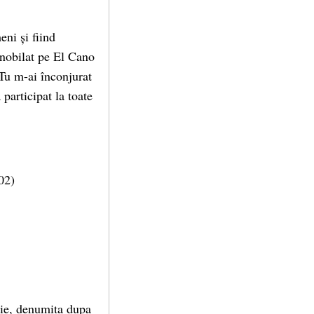
ni și fiind
nobilat pe El Cano
Tu m-ai înconjurat
participat la toate
802)
rie, denumita dupa