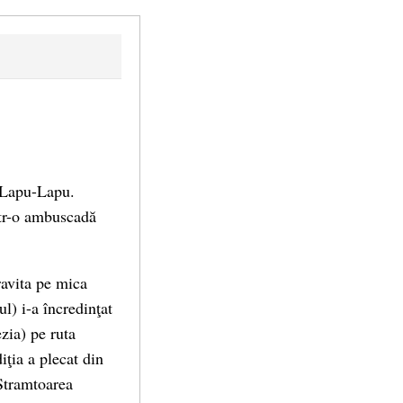
e Lapu-Lapu.
ntr-o ambuscadă
avita pe mica
l) i-a încredinţat
zia) pe ruta
ţia a plecat din
Stramtoarea