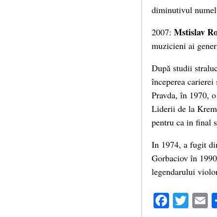
diminutivul numelu
Mstislav R
2007:
muzicieni ai genera
După studii stralu
începerea carierei 
Pravda, în 1970, o 
Liderii de la Kreml
pentru ca in final s
In 1974, a fugit di
Gorbaciov în 1990,
legendarului violon
Facebo
Twit
E