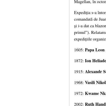
Magellan, în octom
Expediția s-a înto
comandată de Juan
și i-a dat ca blaz
primul”). Relatarea
expedițiile organi
Papa Leon 
1605:
Ion Heliad
1872:
Alexandr S
1915:
Vasili Niko
1968:
Kwame Nk
1972:
Ruth Hand
2002: