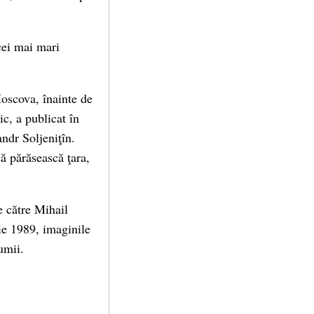
 cei mai mari
Moscova, înainte de
ic, a publicat în
andr Soljeniţîn.
să părăsească ţara,
de către Mihail
ie 1989, imaginile
umii.