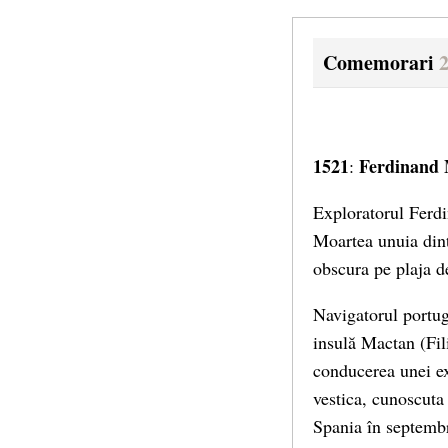
Comemorari
2
1521
Ferdinand 
:
Exploratorul Ferdi
Moartea unuia dint
obscura pe plaja d
Navigatorul portug
insulă Mactan (Fili
conducerea unei ex
vestica, cunoscuta
Spania în septembr