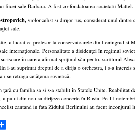
i fiicei sale Barbara. A fost co-fondatoarea societatii Mattel.
ostropovich,
violoncelist si dirijor rus, considerat unul dintre
ţiei sale.
cite, a lucrat ca profesor la conservatoarele din Leningrad si 
sale internaţionale. Personalitate a disidenţei în regimul soviet
scrisoare în care a afirmat sprijinul său pentru scriitorul Alex
in i-au suprimat dreptul de a dirija o orchestra, i s-a interzis 
a i se retraga cetăţenia sovietică.
n ţară cu familia sa si s-a stabilit în Statele Unite. Reabilitat 
 a putut din nou sa dirijeze concerte în Rusia. Pe 11 noiembr
celist cantand in fata Zidului Berlinului au facut inconjurul l
ok
ter
mail
Share