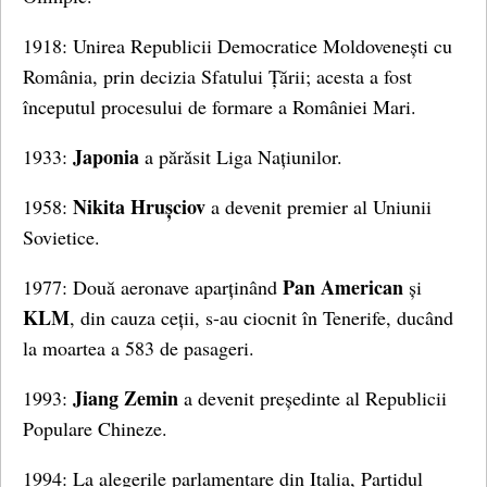
1918: Unirea Republicii Democratice Moldovenești cu
România, prin decizia Sfatului Țării; acesta a fost
începutul procesului de formare a României Mari.
Japonia
1933:
a părăsit Liga Națiunilor.
Nikita Hrușciov
1958:
a devenit premier al Uniunii
Sovietice.
Pan American
1977: Două aeronave aparținând
și
KLM
, din cauza ceții, s-au ciocnit în Tenerife, ducând
la moartea a 583 de pasageri.
Jiang Zemin
1993:
a devenit președinte al Republicii
Populare Chineze.
1994: La alegerile parlamentare din Italia, Partidul