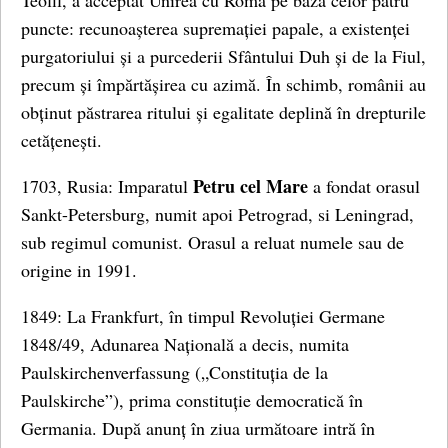
Teofil, a acceptat Unirea cu Roma pe baza celor patru
puncte: recunoașterea supremației papale, a existenței
purgatoriului și a purcederii Sfântului Duh și de la Fiul,
precum și împărtășirea cu azimă. În schimb, românii au
obținut păstrarea ritului și egalitate deplină în drepturile
cetățenești.
Petru cel Mare
1703, Rusia: Imparatul
a fondat orasul
Sankt-Petersburg, numit apoi Petrograd, si Leningrad,
sub regimul comunist. Orasul a reluat numele sau de
origine in 1991.
1849: La Frankfurt, în timpul Revoluției Germane
1848/49, Adunarea Națională a decis, numita
Paulskirchenverfassung („Constituția de la
Paulskirche”), prima constituție democratică în
Germania. După anunț în ziua următoare intră în