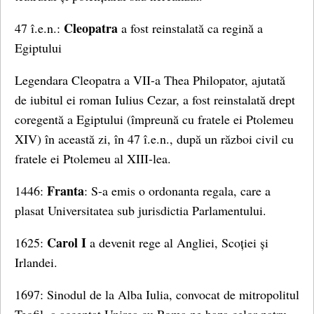
Cleopatra
47 î.e.n.:
a fost reinstalată ca regină a
Egiptului
Legendara Cleopatra a VII-a Thea Philopator, ajutată
de iubitul ei roman Iulius Cezar, a fost reinstalată drept
coregentă a Egiptului (împreună cu fratele ei Ptolemeu
XIV) în această zi, în 47 î.e.n., după un război civil cu
fratele ei Ptolemeu al XIII-lea.
Franta
1446:
: S-a emis o ordonanta regala, care a
plasat Universitatea sub jurisdictia Parlamentului.
Carol I
1625:
a devenit rege al Angliei, Scoției și
Irlandei.
1697: Sinodul de la Alba Iulia, convocat de mitropolitul