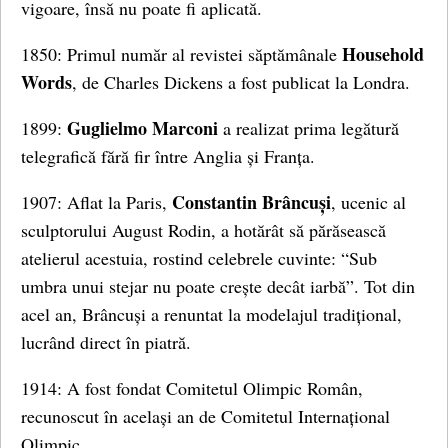
vigoare, însă nu poate fi aplicată.
Household
1850: Primul număr al revistei săptămânale
Words
, de Charles Dickens a fost publicat la Londra.
Guglielmo Marconi
1899:
a realizat prima legătură
telegrafică fără fir între Anglia și Franța.
Constantin Brâncuși
1907: Aflat la Paris,
, ucenic al
sculptorului August Rodin, a hotărât să părăsească
atelierul acestuia, rostind celebrele cuvinte: “Sub
umbra unui stejar nu poate crește decât iarbă”. Tot din
acel an, Brâncuși a renuntat la modelajul tradițional,
lucrând direct în piatră.
1914: A fost fondat Comitetul Olimpic Român,
recunoscut în același an de Comitetul Internațional
Olimpic.