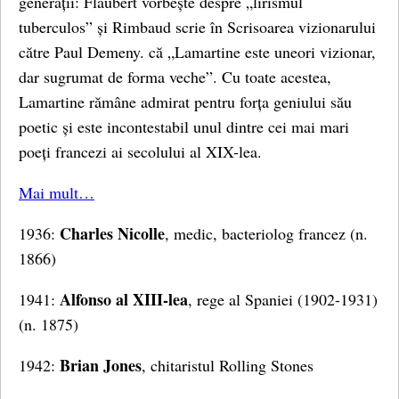
generații: Flaubert vorbește despre „lirismul
tuberculos” și Rimbaud scrie în Scrisoarea vizionarului
către Paul Demeny. că „Lamartine este uneori vizionar,
dar sugrumat de forma veche”. Cu toate acestea,
Lamartine rămâne admirat pentru forța geniului său
poetic și este incontestabil unul dintre cei mai mari
poeți francezi ai secolului al XIX-lea.
Mai mult…
Charles Nicolle
1936:
, medic, bacteriolog francez (n.
1866)
Alfonso al XIII-lea
1941:
, rege al Spaniei (1902-1931)
(n. 1875)
Brian Jones
1942:
, chitaristul Rolling Stones