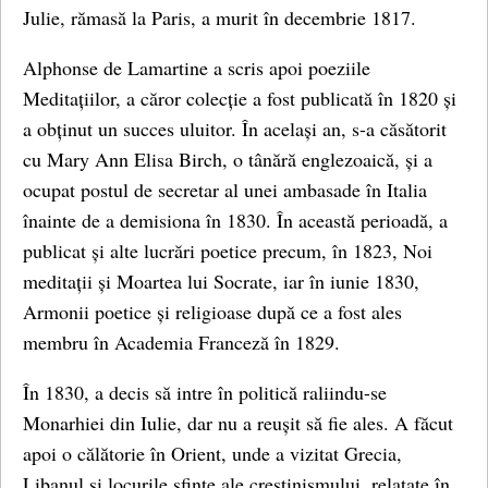
Julie, rămasă la Paris, a murit în decembrie 1817.
Alphonse de Lamartine a scris apoi poeziile
Meditațiilor, a căror colecție a fost publicată în 1820 și
a obținut un succes uluitor. În același an, s-a căsătorit
cu Mary Ann Elisa Birch, o tânără englezoaică, și a
ocupat postul de secretar al unei ambasade în Italia
înainte de a demisiona în 1830. În această perioadă, a
publicat și alte lucrări poetice precum, în 1823, Noi
meditații și Moartea lui Socrate, iar în iunie 1830,
Armonii poetice și religioase după ce a fost ales
membru în Academia Franceză în 1829.
În 1830, a decis să intre în politică raliindu-se
Monarhiei din Iulie, dar nu a reușit să fie ales. A făcut
apoi o călătorie în Orient, unde a vizitat Grecia,
Libanul și locurile sfinte ale creștinismului, relatate în