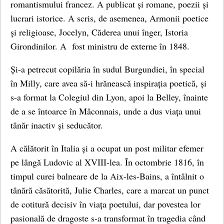
romantismului francez. A publicat și romane, poezii și
lucrari istorice. A scris, de asemenea, Armonii poetice
şi religioase, Jocelyn, Căderea unui înger, Istoria
Girondinilor. A fost ministru de externe în 1848.
Și-a petrecut copilăria în sudul Burgundiei, în special
în Milly, care avea să-i hrănească inspirația poetică, și
s-a format la Colegiul din Lyon, apoi la Belley, înainte
de a se întoarce în Mâconnais, unde a dus viața unui
tânăr inactiv și seducător.
A călătorit în Italia și a ocupat un post militar efemer
pe lângă Ludovic al XVIII-lea. În octombrie 1816, în
timpul curei balneare de la Aix-les-Bains, a întâlnit o
tânără căsătorită, Julie Charles, care a marcat un punct
de cotitură decisiv în viața poetului, dar povestea lor
pasională de dragoste s-a transformat în tragedia când