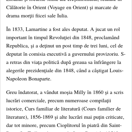
Călătorie în Orient (Voyage en Orient) și marcate de
drama morții fiicei sale Iulia.
În 1833, Lamartine a fost ales deputat. A jucat un rol
important în timpul Revoluției din 1848, proclamând
Republica, și a deținut un post timp de trei luni, cel de
deputat în comisia executivă a guvernului provizoriu. S-
a retras din viața politică după greaua sa înfrângere la
alegerile prezidențiale din 1848, când a câștigat Louis-
Napoleon Bonaparte.
Greu îndatorat, a vândut moșia Milly în 1860 și a scris
lucrări comerciale, precum numeroase compilații
istorice, Curs familiar de literatură (Cours familier de
literature), 1856-1869 și alte lucrări mai puțin criticate,
dar tot minore, precum Cioplitorul în piatră din Saint-