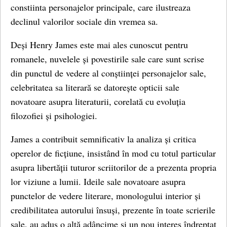
constiinta personajelor principale, care ilustreaza
declinul valorilor sociale din vremea sa.
Deși Henry James este mai ales cunoscut pentru
romanele, nuvelele și povestirile sale care sunt scrise
din punctul de vedere al conștiinței personajelor sale,
celebritatea sa literară se datorește opticii sale
novatoare asupra literaturii, corelată cu evoluția
filozofiei și psihologiei.
James a contribuit semnificativ la analiza și critica
operelor de ficțiune, insistând în mod cu totul particular
asupra libertății tuturor scriitorilor de a prezenta propria
lor viziune a lumii. Ideile sale novatoare asupra
punctelor de vedere literare, monologului interior și
credibilitatea autorului însuși, prezente în toate scrierile
sale, au adus o altă adâncime și un nou interes îndreptat