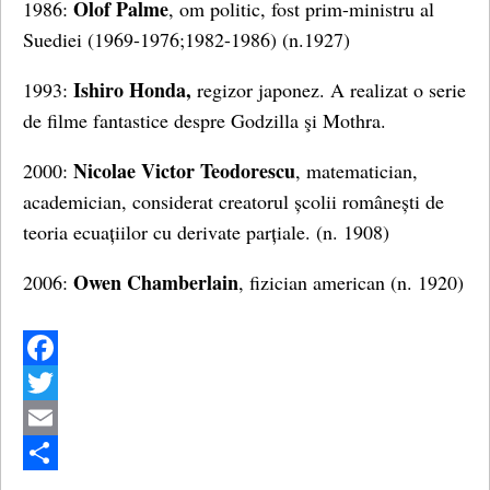
Olof Palme
1986:
, om politic, fost prim-ministru al
Suediei (1969-1976;1982-1986) (n.1927)
Ishiro Honda,
1993:
regizor japonez. A realizat o serie
de filme fantastice despre Godzilla şi Mothra.
Nicolae Victor Teodorescu
2000:
, matematician,
academician, considerat creatorul școlii românești de
teoria ecuațiilor cu derivate parțiale. (n. 1908)
Owen Chamberlain
2006:
, fizician american (n. 1920)
Facebook
Twitter
Email
Share