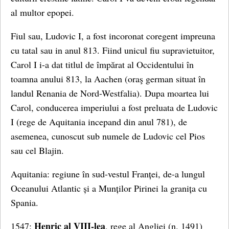
al multor epopei.
Fiul sau, Ludovic I, a fost incoronat coregent impreuna
cu tatal sau in anul 813. Fiind unicul fiu supravietuitor,
Carol I i-a dat titlul de împărat al Occidentului în
toamna anului 813, la Aachen (oraş german situat în
landul Renania de Nord-Westfalia). Dupa moartea lui
Carol, conducerea imperiului a fost preluata de Ludovic
I (rege de Aquitania incepand din anul 781), de
asemenea, cunoscut sub numele de Ludovic cel Pios
sau cel Blajin.
Aquitania: regiune în sud-vestul Franței, de-a lungul
Oceanului Atlantic și a Munților Pirinei la granița cu
Spania.
Henric al VIII-lea
1547:
, rege al Angliei (n. 1491)