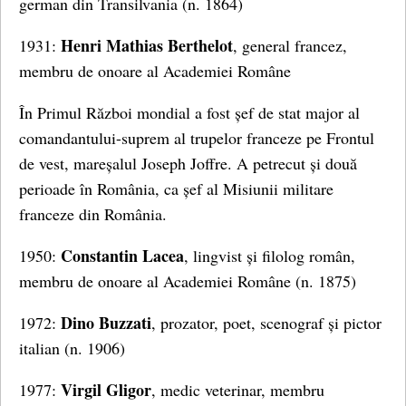
german din Transilvania (n. 1864)
Henri Mathias Berthelot
1931:
, general francez,
membru de onoare al Academiei Române
În Primul Război mondial a fost șef de stat major al
comandantului-suprem al trupelor franceze pe Frontul
de vest, mareșalul Joseph Joffre. A petrecut și două
perioade în România, ca șef al Misiunii militare
franceze din România.
Constantin Lacea
1950:
, lingvist și filolog român,
membru de onoare al Academiei Române (n. 1875)
Dino Buzzati
1972:
, prozator, poet, scenograf și pictor
italian (n. 1906)
Virgil Gligor
1977:
, medic veterinar, membru