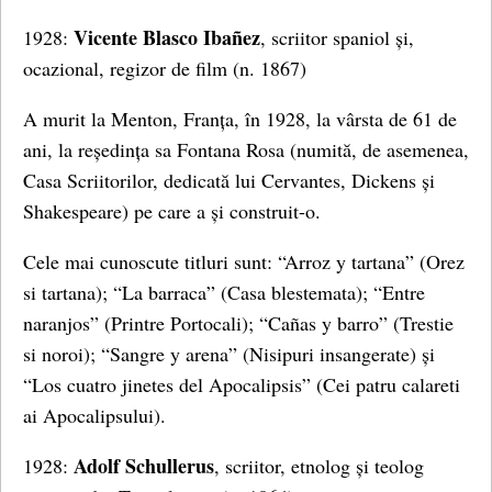
Vicente Blasco Ibañez
1928:
, scriitor spaniol și,
ocazional, regizor de film (n. 1867)
A murit la Menton, Franța, în 1928, la vârsta de 61 de
ani, la reședința sa Fontana Rosa (numită, de asemenea,
Casa Scriitorilor, dedicată lui Cervantes, Dickens și
Shakespeare) pe care a și construit-o.
Cele mai cunoscute titluri sunt: “Arroz y tartana” (Orez
si tartana); “La barraca” (Casa blestemata); “Entre
naranjos” (Printre Portocali); “Cañas y barro” (Trestie
si noroi); “Sangre y arena” (Nisipuri insangerate) și
“Los cuatro jinetes del Apocalipsis” (Cei patru calareti
ai Apocalipsului).
Adolf Schullerus
1928:
, scriitor, etnolog și teolog