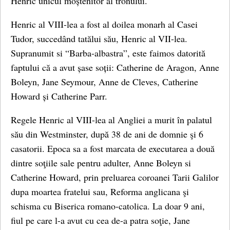
Henric unicul moștenitor al tronului.
Henric al VIII-lea a fost al doilea monarh al Casei
Tudor, succedând tatălui său, Henric al VII-lea.
Supranumit si “Barba-albastra”, este faimos datorită
faptului că a avut șase soții: Catherine de Aragon, Anne
Boleyn, Jane Seymour, Anne de Cleves, Catherine
Howard și Catherine Parr.
Regele Henric al VIII-lea al Angliei a murit în palatul
său din Westminster, după 38 de ani de domnie şi 6
casatorii. Epoca sa a fost marcata de executarea a două
dintre soţiile sale pentru adulter, Anne Boleyn si
Catherine Howard, prin preluarea coroanei Tarii Galilor
dupa moartea fratelui sau, Reforma anglicana şi
schisma cu Biserica romano-catolica. La doar 9 ani,
fiul pe care l-a avut cu cea de-a patra soţie, Jane