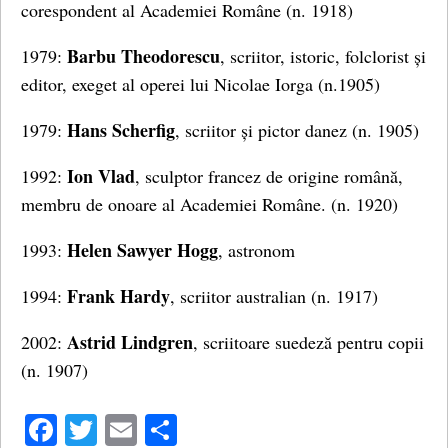
corespondent al Academiei Române (n. 1918)
Barbu Theodorescu
1979:
, scriitor, istoric, folclorist și
editor, exeget al operei lui Nicolae Iorga (n.1905)
Hans Scherfig
1979:
, scriitor și pictor danez (n. 1905)
Ion Vlad
1992:
, sculptor francez de origine română,
membru de onoare al Academiei Române. (n. 1920)
Helen Sawyer Hogg
1993:
, astronom
Frank Hardy
1994:
, scriitor australian (n. 1917)
Astrid Lindgren
2002:
, scriitoare suedeză pentru copii
(n. 1907)
Facebook
Twitter
Email
Share