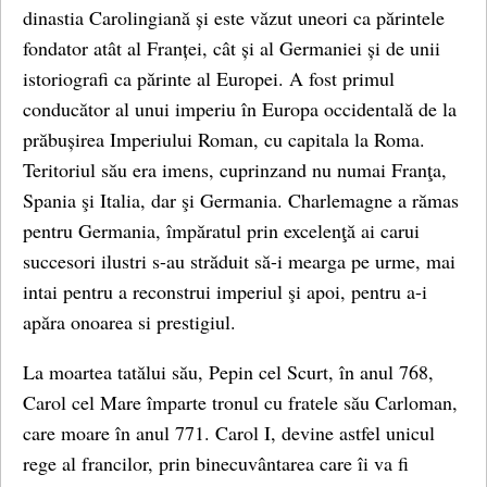
dinastia Carolingiană și este văzut uneori ca părintele
fondator atât al Franței, cât și al Germaniei și de unii
istoriografi ca părinte al Europei. A fost primul
conducător al unui imperiu în Europa occidentală de la
prăbușirea Imperiului Roman, cu capitala la Roma.
Teritoriul său era imens, cuprinzand nu numai Franţa,
Spania şi Italia, dar şi Germania. Charlemagne a rămas
pentru Germania, împăratul prin excelenţă ai carui
succesori ilustri s-au străduit să-i mearga pe urme, mai
intai pentru a reconstrui imperiul şi apoi, pentru a-i
apăra onoarea si prestigiul.
La moartea tatălui său, Pepin cel Scurt, în anul 768,
Carol cel Mare împarte tronul cu fratele său Carloman,
care moare în anul 771. Carol I, devine astfel unicul
rege al francilor, prin binecuvântarea care îi va fi