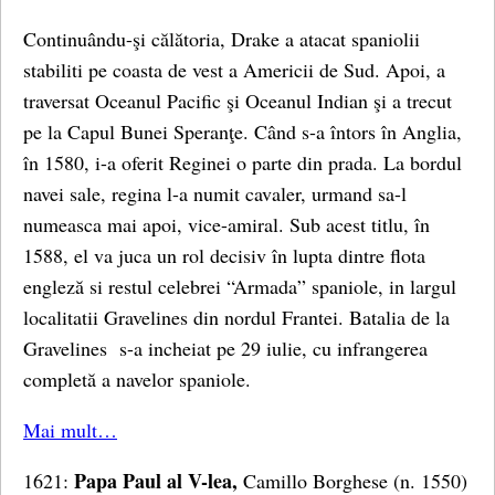
Continuându-şi călătoria, Drake a atacat spaniolii
stabiliti pe coasta de vest a Americii de Sud. Apoi, a
traversat Oceanul Pacific şi Oceanul Indian şi a trecut
pe la Capul Bunei Speranţe. Când s-a întors în Anglia,
în 1580, i-a oferit Reginei o parte din prada. La bordul
navei sale, regina l-a numit cavaler, urmand sa-l
numeasca mai apoi, vice-amiral. Sub acest titlu, în
1588, el va juca un rol decisiv în lupta dintre flota
engleză si restul celebrei “Armada” spaniole, in largul
localitatii Gravelines din nordul Frantei. Batalia de la
Gravelines s-a incheiat pe 29 iulie, cu infrangerea
completă a navelor spaniole.
Mai mult…
Papa Paul al V-lea,
1621:
Camillo Borghese (n. 1550)