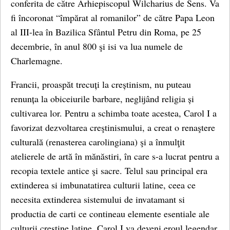
conferita de către Arhiepiscopul Wilcharius de Sens. Va
fi încoronat “împărat al romanilor” de către Papa Leon
al III-lea în Bazilica Sfântul Petru din Roma, pe 25
decembrie, în anul 800 şi isi va lua numele de
Charlemagne.
Francii, proaspăt trecuți la creștinism, nu puteau
renunța la obiceiurile barbare, neglijând religia și
cultivarea lor. Pentru a schimba toate acestea, Carol I a
favorizat dezvoltarea creştinismului, a creat o renaştere
culturală (renasterea carolingiana) şi a înmulţit
atelierele de artă în mănăstiri, în care s-a lucrat pentru a
recopia textele antice şi sacre. Telul sau principal era
extinderea si imbunatatirea culturii latine, ceea ce
necesita extinderea sistemului de invatamant si
productia de carti ce contineau elemente esentiale ale
culturii crestine latine. Carol I va deveni eroul legendar