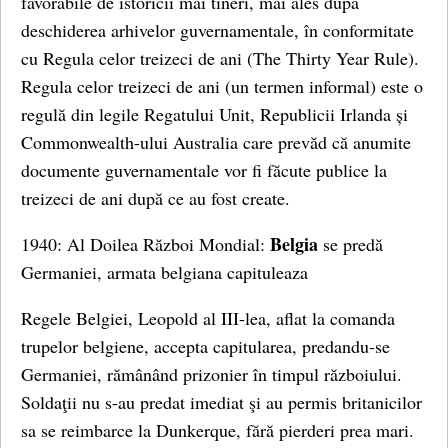
favorabile de istoricii mai tineri, mai ales după
deschiderea arhivelor guvernamentale, în conformitate
cu Regula celor treizeci de ani (The Thirty Year Rule).
Regula celor treizeci de ani (un termen informal) este o
regulă din legile Regatului Unit, Republicii Irlanda și
Commonwealth-ului Australia care prevăd că anumite
documente guvernamentale vor fi făcute publice la
treizeci de ani după ce au fost create.
Belgia
1940: Al Doilea Război Mondial:
se predă
Germaniei, armata belgiana capituleaza
Regele Belgiei, Leopold al III-lea, aflat la comanda
trupelor belgiene, accepta capitularea, predandu-se
Germaniei, rămânând prizonier în timpul războiului.
Soldaţii nu s-au predat imediat şi au permis britanicilor
sa se reimbarce la Dunkerque, fără pierderi prea mari.