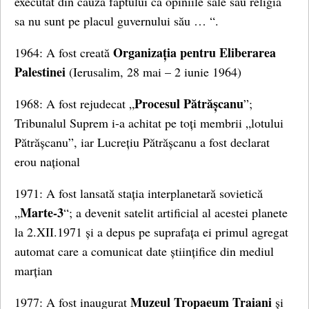
executat din cauza faptului ca opiniile sale sau religia
sa nu sunt pe placul guvernului său … “.
Organizația pentru Eliberarea
1964: A fost creată
Palestinei
(Ierusalim, 28 mai – 2 iunie 1964)
Procesul Pătrășcanu
1968: A fost rejudecat „
”;
Tribunalul Suprem i-a achitat pe toți membrii „lotului
Pătrășcanu”, iar Lucrețiu Pătrășcanu a fost declarat
erou național
1971: A fost lansată stația interplanetară sovietică
Marte-3
„
“; a devenit satelit artificial al acestei planete
la 2.XII.1971 și a depus pe suprafața ei primul agregat
automat care a comunicat date științifice din mediul
marțian
Muzeul Tropaeum Traiani
1977: A fost inaugurat
și