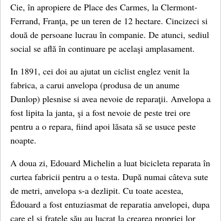
Cie, în apropiere de Place des Carmes, la Clermont-
Ferrand, Franţa, pe un teren de 12 hectare. Cincizeci si
două de persoane lucrau în companie. De atunci, sediul
social se află în continuare pe acelaşi amplasament.
In 1891, cei doi au ajutat un ciclist englez venit la
fabrica, a carui anvelopa (produsa de un anume
Dunlop) plesnise si avea nevoie de reparaţii. Anvelopa a
fost lipita la janta, şi a fost nevoie de peste trei ore
pentru a o repara, fiind apoi lăsata să se usuce peste
noapte.
A doua zi, Edouard Michelin a luat bicicleta reparata în
curtea fabricii pentru a o testa. După numai câteva sute
de metri, anvelopa s-a dezlipit. Cu toate acestea,
Édouard a fost entuziasmat de reparatia anvelopei, dupa
care el şi fratele său au lucrat la crearea propriei lor