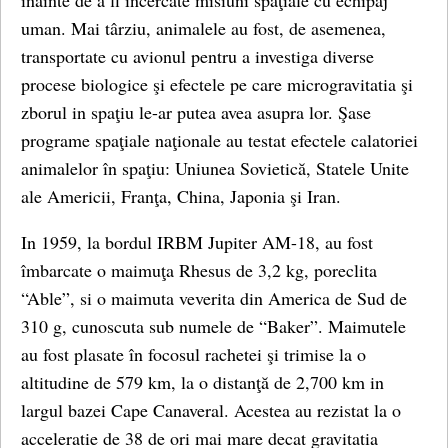
înainte de a fi încercate misiuni spaţiale cu echipaj
uman. Mai târziu, animalele au fost, de asemenea,
transportate cu avionul pentru a investiga diverse
procese biologice şi efectele pe care microgravitatia şi
zborul in spaţiu le-ar putea avea asupra lor. Şase
programe spaţiale naţionale au testat efectele calatoriei
animalelor în spaţiu: Uniunea Sovietică, Statele Unite
ale Americii, Franţa, China, Japonia şi Iran.
In 1959, la bordul IRBM Jupiter AM-18, au fost
îmbarcate o maimuţa Rhesus de 3,2 kg, poreclita
“Able”, si o maimuta veverita din America de Sud de
310 g, cunoscuta sub numele de “Baker”. Maimutele
au fost plasate în focosul rachetei şi trimise la o
altitudine de 579 km, la o distanţă de 2,700 km in
largul bazei Cape Canaveral. Acestea au rezistat la o
acceleratie de 38 de ori mai mare decat gravitatia