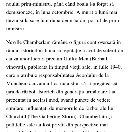
noului prim-ministru, până când boala l-a forţat să
demisioneze, în luna octombrie. A murit o lună mai
târziu si la sase luni dupa demisia din postul de prim-
ministru.
Neville Chamberlain rămâne o figură controversată în
rândul istoricilor: buna sa reputaţie a avut de suferit din
cauza unor lucrari precum Guilty Men (Barbati
vinovati), publicata în timpul vieţii sale, in iulie 1940,
care ii atribuie responsabilitatea Acordului de la
München, acuzandu-l ca nu a stiut să-si pregătească
ţara de război. Istoricii din generaţia următoare l-au
prezentat in acelasi mod, avand puncte de vedere
similare, influenţati de memoriile de război ale lui
Churchill (The Gathering Storm). Chamberlain şi
politicile sale au fost priviti din perspective mai