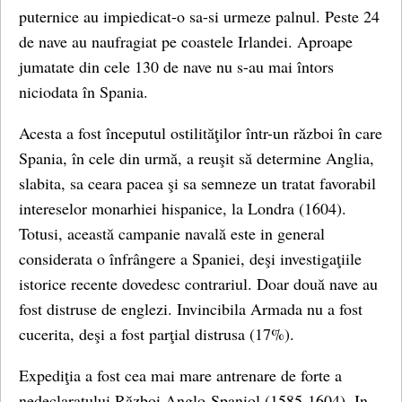
puternice au impiedicat-o sa-si urmeze palnul. Peste 24
de nave au naufragiat pe coastele Irlandei. Aproape
jumatate din cele 130 de nave nu s-au mai întors
niciodata în Spania.
Acesta a fost începutul ostilităţilor într-un război în care
Spania, în cele din urmă, a reuşit să determine Anglia,
slabita, sa ceara pacea şi sa semneze un tratat favorabil
intereselor monarhiei hispanice, la Londra (1604).
Totusi, această campanie navală este in general
considerata o înfrângere a Spaniei, deşi investigaţiile
istorice recente dovedesc contrariul. Doar două nave au
fost distruse de englezi. Invincibila Armada nu a fost
cucerita, deşi a fost parţial distrusa (17%).
Expediţia a fost cea mai mare antrenare de forte a
nedeclaratului Război Anglo-Spaniol (1585-1604). In