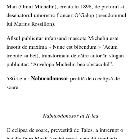
Man (Omul Michelin), creata in 1898, de pictorul si
desenatorul umoristic francez O’Galop (pseudonimul
lui Marius Rossillon).
Afisul publicitar infatisand mascota Michelin este
insotit de maxima « Nunc est bibendum » (Acum
trebuie sa bei), transformata de către autor în slogan
publicitar: “Anvelopa Michelin bea obstacolul”.
Nabucodonosor
586 i.e.n.:
profită de o eclipsă de
soare
Nabucodonosor al II-lea
O eclipsa de soare, prevestită de Tales, a întrerupt o
batalie între Mezii (vechii persi, actualii iranieni)