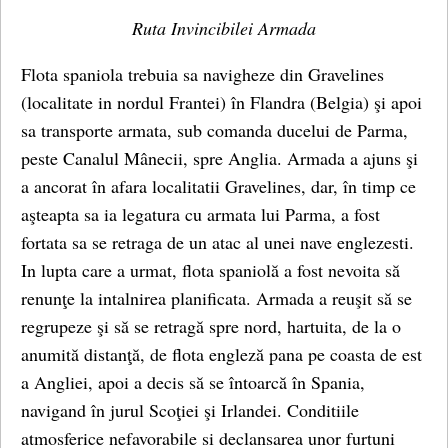
Ruta Invincibilei Armada
Flota spaniola trebuia sa navigheze din Gravelines
(localitate in nordul Frantei) în Flandra (Belgia) şi apoi
sa transporte armata, sub comanda ducelui de Parma,
peste Canalul Mânecii, spre Anglia. Armada a ajuns şi
a ancorat în afara localitatii Gravelines, dar, în timp ce
aşteapta sa ia legatura cu armata lui Parma, a fost
fortata sa se retraga de un atac al unei nave englezesti.
In lupta care a urmat, flota spaniolă a fost nevoita să
renunţe la intalnirea planificata. Armada a reuşit să se
regrupeze şi să se retragă spre nord, hartuita, de la o
anumită distanţă, de flota engleză pana pe coasta de est
a Angliei, apoi a decis să se întoarcă în Spania,
navigand în jurul Scoţiei şi Irlandei. Conditiile
atmosferice nefavorabile si declansarea unor furtuni