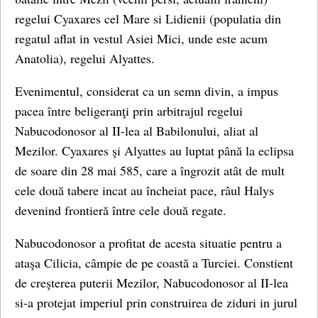
regelui Cyaxares cel Mare si Lidienii (populatia din
regatul aflat in vestul Asiei Mici, unde este acum
Anatolia), regelui Alyattes.
Evenimentul, considerat ca un semn divin, a impus
pacea între beligeranţi prin arbitrajul regelui
Nabucodonosor al II-lea al Babilonului, aliat al
Mezilor. Cyaxares şi Alyattes au luptat până la eclipsa
de soare din 28 mai 585, care a îngrozit atât de mult
cele două tabere incat au încheiat pace, râul Halys
devenind frontieră între cele două regate.
Nabucodonosor a profitat de acesta situatie pentru a
ataşa Cilicia, câmpie de pe coastă a Turciei. Constient
de creşterea puterii Mezilor, Nabucodonosor al II-lea
si-a protejat imperiul prin construirea de ziduri in jurul