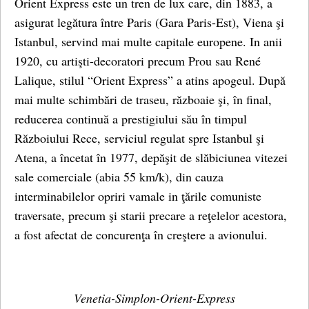
Orient Express este un tren de lux care, din 1883, a
asigurat legătura între Paris (Gara Paris-Est), Viena şi
Istanbul, servind mai multe capitale europene. In anii
1920, cu artişti-decoratori precum Prou sau René
Lalique, stilul “Orient Express” a atins apogeul. După
mai multe schimbări de traseu, războaie şi, în final,
reducerea continuă a prestigiului său în timpul
Războiului Rece, serviciul regulat spre Istanbul şi
Atena, a încetat în 1977, depăşit de slăbiciunea vitezei
sale comerciale (abia 55 km/k), din cauza
interminabilelor opriri vamale in ţările comuniste
traversate, precum şi starii precare a reţelelor acestora,
a fost afectat de concurenţa în creştere a avionului.
Venetia-Simplon-Orient-Express