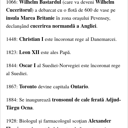
Wilhelm Bastardul
Wilhelm
1066:
(care va deveni
Cuceritorul
) a debarcat cu o flotă de 600 de vase pe
insula Marea Britanie
în zona orașului Pevensey,
cucerirea normandă a Angliei
declanșând
.
Christian I
1448:
este încoronat rege al Danemarcei.
Leon XII
1823:
este ales Papă.
Oscar I
1844:
al Suediei-Norvegiei este încoronat rege
al Suediei.
Toronto
Ontario
1867:
devine capitala
.
tronsonul de cale ferată Adjud-
1884: Se inaugurează
Târgu Ocna
.
Alexander
1928: Biologul și farmacologul scoțian