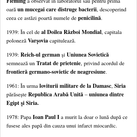
Fleming
a observat în laboratorul său pentru prima
un mucegai care distruge bacterii
oară
, descoperind
penicilină
ceea ce astăzi poartă numele de
.
al Doilea Război Mondial
1939: În cel de
, capitala
Varșovia
poloneză
capitulează.
Reich-ul german
Uniunea Sovietică
1939:
și
Tratat de prietenie
semnează un
, privind acordul de
frontieră germano-sovietic de neagresiune
.
loviturii militare de la Damasc
Siria
1961: În urma
,
Republica Arabă Unită
uniunea dintre
părăsește
–
Egipt și Siria.
Ioan Paul I
1978: Papa
a murit la doar o lună după ce
fusese ales papă din cauza unui infarct miocardic.