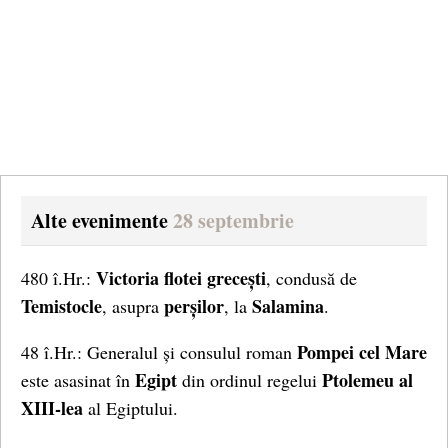
Alte evenimente
28 septembrie
Victoria flotei grecești
480 î.Hr.:
, condusă de
Temistocle
perșilor
Salamina
, asupra
, la
.
Pompei cel Mare
48 î.Hr.: Generalul și consulul roman
Egipt
Ptolemeu al
este asasinat în
din ordinul regelui
XIII-lea
al Egiptului.