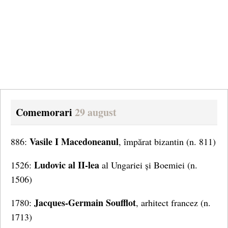
Comemorari
29 august
Vasile I Macedoneanul
886:
, împărat bizantin (n. 811)
Ludovic al II-lea
1526:
al Ungariei și Boemiei (n.
1506)
Jacques-Germain Soufflot
1780:
, arhitect francez (n.
1713)