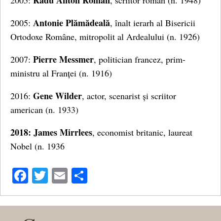
Radu Anton Roman
2005:
, scriitor român (n. 1948)
Antonie Plămădeală
2005:
, înalt ierarh al Bisericii
Ortodoxe Române, mitropolit al Ardealului (n. 1926)
Pierre Messmer
2007:
, politician francez, prim-
ministru al Franței (n. 1916)
Gene Wilder
2016:
, actor, scenarist și scriitor
american (n. 1933)
2018: James Mirrlees
, economist britanic, laureat
Nobel (n. 1936
Facebook
Twitter
Email
Share