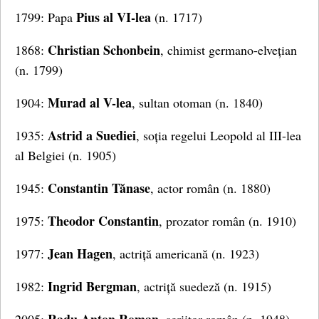
Pius al VI-lea
1799: Papa
(n. 1717)
Christian Schonbein
1868:
, chimist germano-elvețian
(n. 1799)
Murad al V-lea
1904:
, sultan otoman (n. 1840)
Astrid a Suediei
1935:
, soția regelui Leopold al III-lea
al Belgiei (n. 1905)
Constantin Tănase
1945:
, actor român (n. 1880)
Theodor Constantin
1975:
, prozator român (n. 1910)
Jean Hagen
1977:
, actriță americană (n. 1923)
Ingrid Bergman
1982:
, actriță suedeză (n. 1915)