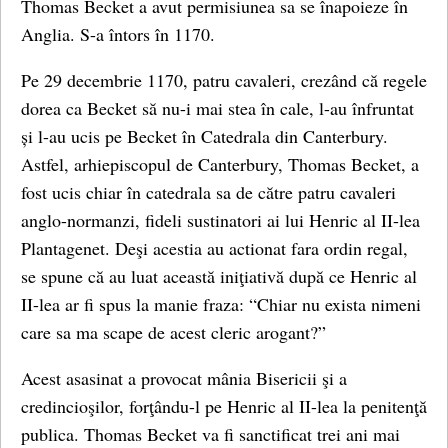
Thomas Becket a avut permisiunea sa se înapoieze în
Anglia. S-a întors în 1170.
Pe 29 decembrie 1170, patru cavaleri, crezând că regele
dorea ca Becket să nu-i mai stea în cale, l-au înfruntat
și l-au ucis pe Becket în Catedrala din Canterbury.
Astfel, arhiepiscopul de Canterbury, Thomas Becket, a
fost ucis chiar în catedrala sa de către patru cavaleri
anglo-normanzi, fideli sustinatori ai lui Henric al II-lea
Plantagenet. Deşi acestia au actionat fara ordin regal,
se spune că au luat această iniţiativă după ce Henric al
II-lea ar fi spus la manie fraza: “Chiar nu exista nimeni
care sa ma scape de acest cleric arogant?”
Acest asasinat a provocat mânia Bisericii şi a
credincioşilor, forţându-l pe Henric al II-lea la penitenţă
publica. Thomas Becket va fi sanctificat trei ani mai