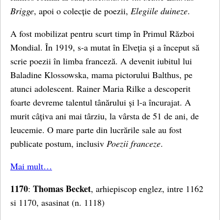
Brigge
, apoi o colecție de poezii,
Elegiile duineze
.
A fost mobilizat pentru scurt timp în Primul Război
Mondial. În 1919, s-a mutat în Elveția și a început să
scrie poezii în limba franceză. A devenit iubitul lui
Baladine Klossowska, mama pictorului Balthus, pe
atunci adolescent. Rainer Maria Rilke a descoperit
foarte devreme talentul tânărului și l-a încurajat. A
murit câțiva ani mai târziu, la vârsta de 51 de ani, de
leucemie. O mare parte din lucrările sale au fost
publicate postum, inclusiv
Poezii franceze
.
Mai mult…
1170
Thomas Becket
:
, arhiepiscop englez, intre 1162
si 1170, asasinat (n. 1118)