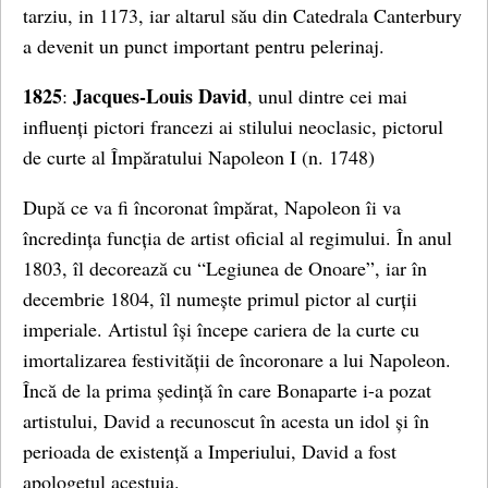
tarziu, in 1173, iar altarul său din Catedrala Canterbury
a devenit un punct important pentru pelerinaj.
1825
Jacques-Louis David
:
, unul dintre cei mai
influenți pictori francezi ai stilului neoclasic, pictorul
de curte al Împăratului Napoleon I (n. 1748)
După ce va fi încoronat împărat, Napoleon îi va
încredința funcția de artist oficial al regimului. În anul
1803, îl decorează cu “Legiunea de Onoare”, iar în
decembrie 1804, îl numește primul pictor al curții
imperiale. Artistul își începe cariera de la curte cu
imortalizarea festivității de încoronare a lui Napoleon.
Încă de la prima ședință în care Bonaparte i-a pozat
artistului, David a recunoscut în acesta un idol și în
perioada de existență a Imperiului, David a fost
apologetul acestuia.