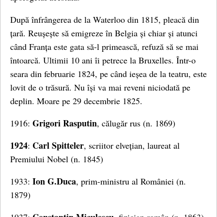
După înfrângerea de la Waterloo din 1815, pleacă din
țară. Reușește să emigreze în Belgia și chiar și atunci
când Franța este gata să-l primească, refuză să se mai
întoarcă. Ultimii 10 ani îi petrece la Bruxelles. Într-o
seara din februarie 1824, pe când ieșea de la teatru, este
lovit de o trăsură. Nu își va mai reveni niciodată pe
deplin. Moare pe 29 decembrie 1825.
Grigori Rasputin
1916:
, călugăr rus (n. 1869)
1924
Carl Spitteler
:
, scriitor elvețian, laureat al
Premiului Nobel (n. 1845)
Ion G.Duca
1933:
, prim-ministru al României (n.
1879)