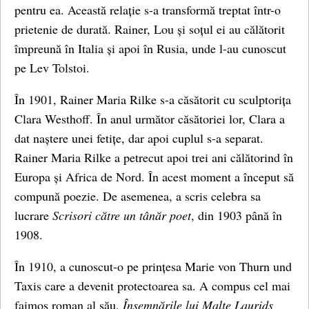
pentru ea. Această relație s-a transformă treptat într-o
prietenie de durată. Rainer, Lou și soțul ei au călătorit
împreună în Italia și apoi în Rusia, unde l-au cunoscut
pe Lev Tolstoi.
În 1901, Rainer Maria Rilke s-a căsătorit cu sculptorița
Clara Westhoff. În anul următor căsătoriei lor, Clara a
dat naștere unei fetițe, dar apoi cuplul s-a separat.
Rainer Maria Rilke a petrecut apoi trei ani călătorind în
Europa și Africa de Nord. În acest moment a început să
compună poezie. De asemenea, a scris celebra sa
lucrare
Scrisori către un tânăr poet
, din 1903 până în
1908.
În 1910, a cunoscut-o pe prințesa Marie von Thurn und
Taxis care a devenit protectoarea sa. A compus cel mai
faimos roman al său,
Însemnările lui Malte Laurids