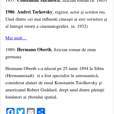
Constantin Miculescu
1937:
, fizician român (n. 1863)
1986
Andrei Tarkovsky
:
, regizor, actor și scriitor rus.
Unul dintre cei mai influenti cineaști ai erei sovietice și
al întregii istorii a cinematografiei. (n. 1932)
Mai mult…
Hermann Oberth
1989:
, fizician roman de etnie
germana
Hermann Oberth s-a născut pe 25 iunie 1894 la Sibiu
(Hermannstadt) si a fost specialist în astronautică,
considerat alaturi de rusul Konstantin Tsiolkovsky şi
americanul Robert Goddard, drept unul dintre părinţii
fondatori ai zborului spatial.
Facebook
Twitter
Email
Share