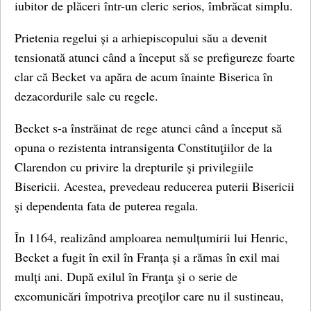
iubitor de plăceri într-un cleric serios, îmbrăcat simplu.
Prietenia regelui și a arhiepiscopului său a devenit
tensionată atunci când a început să se prefigureze foarte
clar că Becket va apăra de acum înainte Biserica în
dezacordurile sale cu regele.
Becket s-a înstrăinat de rege atunci când a început să
opuna o rezistenta intransigenta Constituţiilor de la
Clarendon cu privire la drepturile şi privilegiile
Bisericii. Acestea, prevedeau reducerea puterii Bisericii
şi dependenta fata de puterea regala.
În 1164, realizând amploarea nemulțumirii lui Henric,
Becket a fugit în exil în Franța și a rămas în exil mai
mulți ani. După exilul în Franţa şi o serie de
excomunicări împotriva preoţilor care nu il sustineau,