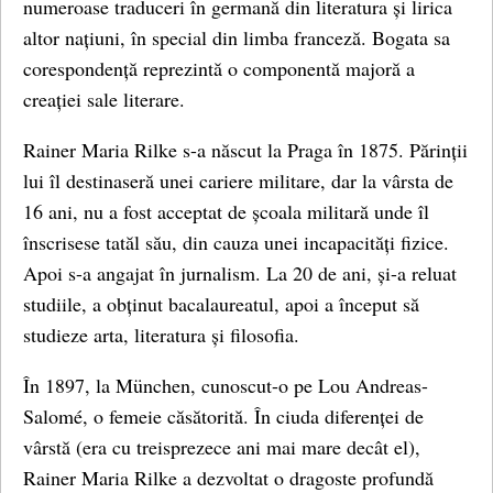
numeroase traduceri în germană din literatura și lirica
altor națiuni, în special din limba franceză. Bogata sa
corespondență reprezintă o componentă majoră a
creației sale literare.
Rainer Maria Rilke s-a născut la Praga în 1875. Părinții
lui îl destinaseră unei cariere militare, dar la vârsta de
16 ani, nu a fost acceptat de școala militară unde îl
înscrisese tatăl său, din cauza unei incapacități fizice.
Apoi s-a angajat în jurnalism. La 20 de ani, și-a reluat
studiile, a obținut bacalaureatul, apoi a început să
studieze arta, literatura și filosofia.
În 1897, la München, cunoscut-o pe Lou Andreas-
Salomé, o femeie căsătorită. În ciuda diferenței de
vârstă (era cu treisprezece ani mai mare decât el),
Rainer Maria Rilke a dezvoltat o dragoste profundă