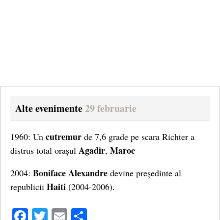
Alte evenimente
29 februarie
cutremur
1960: Un
de 7,6 grade pe scara Richter a
Agadir
Maroc
distrus total orașul
,
Boniface Alexandre
2004:
devine președinte al
Haiti
republicii
(2004-2006).
Facebook
Twitter
Email
Share