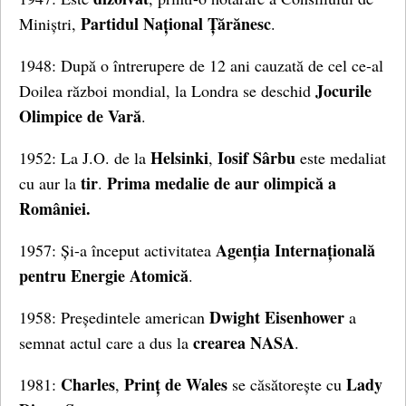
Partidul Național Țărănesc
Miniștri,
.
1948: După o întrerupere de 12 ani cauzată de cel ce-al
Jocurile
Doilea război mondial, la Londra se deschid
Olimpice de Vară
.
Helsinki
Iosif Sârbu
1952: La J.O. de la
,
este medaliat
tir
Prima medalie de aur olimpică a
cu aur la
.
României.
Agenția Internațională
1957: Și-a început activitatea
pentru Energie Atomică
.
Dwight Eisenhower
1958: Președintele american
a
crearea NASA
semnat actul care a dus la
.
Charles
Prinț de Wales
Lady
1981:
,
se căsătorește cu