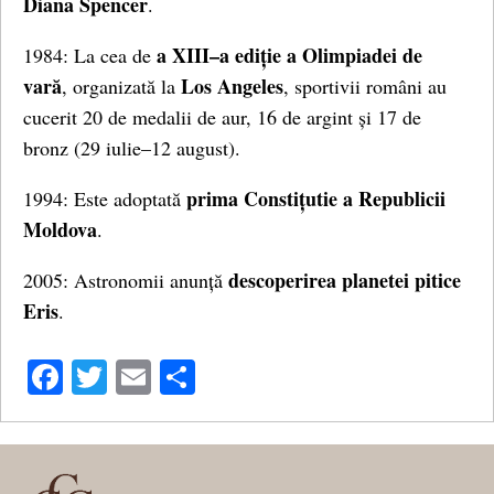
Diana Spencer
.
a XIII–a ediție a Olimpiadei de
1984: La cea de
vară
Los Angeles
, organizată la
, sportivii români au
cucerit 20 de medalii de aur, 16 de argint și 17 de
bronz (29 iulie–12 august).
prima Constițutie a Republicii
1994: Este adoptată
Moldova
.
descoperirea planetei pitice
2005: Astronomii anunță
Eris
.
Facebook
Twitter
Email
Share