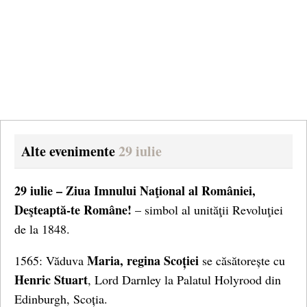
Alte evenimente
29 iulie
29 iulie – Ziua Imnului Naţional al României,
Deşteaptă-te Române!
– simbol al unităţii Revoluţiei
de la 1848.
Maria, regina Scoției
1565: Văduva
se căsătorește cu
Henric Stuart
, Lord Darnley la Palatul Holyrood din
Edinburgh, Scoția.