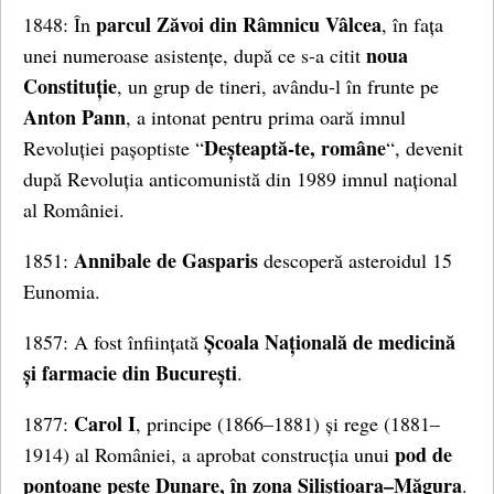
parcul Zăvoi din Râmnicu Vâlcea
1848: În
, în fața
noua
unei numeroase asistențe, după ce s-a citit
Constituție
, un grup de tineri, avându-l în frunte pe
Anton Pann
, a intonat pentru prima oară imnul
Deșteaptă-te, române
Revoluției pașoptiste “
“, devenit
după Revoluția anticomunistă din 1989 imnul național
al României.
Annibale de Gasparis
1851:
descoperă asteroidul 15
Eunomia.
Școala Națională de medicină
1857: A fost înființată
și farmacie din București
.
Carol I
1877:
, principe (1866–1881) și rege (1881–
pod de
1914) al României, a aprobat construcția unui
pontoane peste Dunare, în zona Siliștioara–Măgura
.