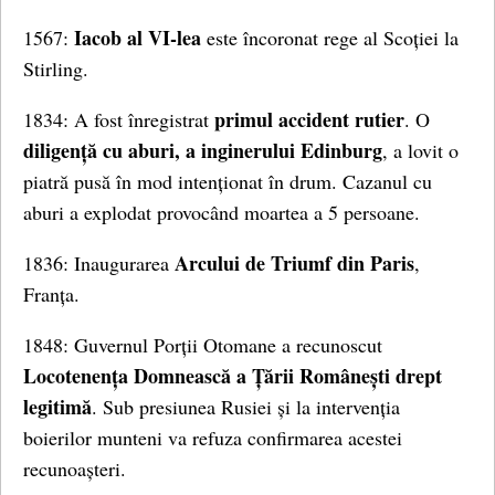
Iacob al VI-lea
1567:
este încoronat rege al Scoției la
Stirling.
primul accident rutier
1834: A fost înregistrat
. O
diligență cu aburi, a inginerului Edinburg
, a lovit o
piatră pusă în mod intenționat în drum. Cazanul cu
aburi a explodat provocând moartea a 5 persoane.
Arcului de Triumf din Paris
1836: Inaugurarea
,
Franța.
1848: Guvernul Porții Otomane a recunoscut
Locotenența Domnească a Țării Românești drept
legitimă
. Sub presiunea Rusiei și la intervenția
boierilor munteni va refuza confirmarea acestei
recunoașteri.