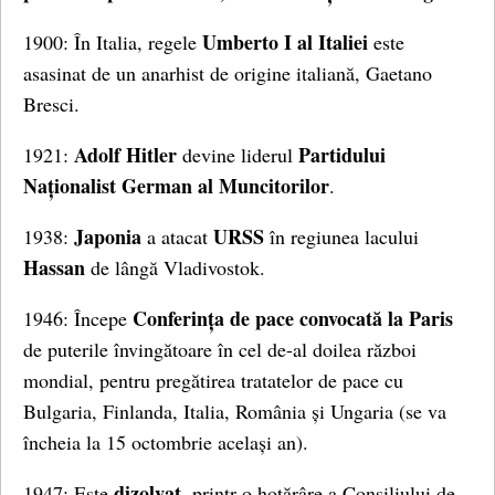
Umberto I al Italiei
1900: În Italia, regele
este
asasinat de un anarhist de origine italiană, Gaetano
Bresci.
Adolf Hitler
Partidului
1921:
devine liderul
Naționalist German al Muncitorilor
.
Japonia
URSS
1938:
a atacat
în regiunea lacului
Hassan
de lângă Vladivostok.
Conferința de pace convocată la Paris
1946: Începe
de puterile învingătoare în cel de-al doilea război
mondial, pentru pregătirea tratatelor de pace cu
Bulgaria, Finlanda, Italia, România și Ungaria (se va
încheia la 15 octombrie același an).
dizolvat
1947: Este
, printr-o hotărâre a Consiliului de