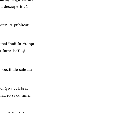
 a descoperit că
ncez. A publicat
 mai întâi în Franța
t între 1901 și
 poezii ale sale au
d. Și-a celebrat
latero și cu mine