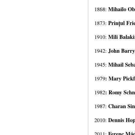
Mihailo Obr
1868:
Prințul Fri
1873:
Mili Balaki
1910:
John Barr
1942:
Mihail Seb
1945:
: Mary Pick
1979
: Romy Schn
1982
Charan Si
1987:
Dennis Ho
2010:
Ferenc Má
2011: