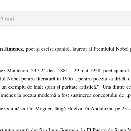
29 mai
n Jiménez
, poet și eseist spaniol, laureat al Premiului Nobel 
 Mantecón, 23 / 24 dec. 1881 – 29 mai 1958, poet spaniol și 
iul Nobel pentru literatură în 1956 „pentru poezia sa lirică, c
 un exemplu de înalt spirit și puritate artistică.” Una dintre 
i Jiménez la poezia modernă a fost susținerea conceptului de „p
z s-a născut în Moguer, lângă Huelva, în Andaluzia, pe 23 
nstituția iezuită din San Luis Gonzaga, în El Puerto de Santa 