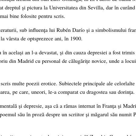
at dreptul și pictura la Universitatea din Sevilla, dar în curând
 mai bine folosite pentru scris.
teraturii, sub influența lui Rubén Darío și a simbolismului fra
 la vârsta de optsprezece ani, în 1900.
 în același an l-a devastat, și din cauza depresiei a fost trimis
toriu din Madrid cu personal de călugărițe novice, unde a locui
scris multe poezii erotice. Subiectele principale ale celorlalte
oarea, pe care, uneori, le-a comparat cu dragostea sau dorința.
mentală și depresie, așa că a rămas internat în Franța și Madri
 poemul său în proză despre un scriitor și măgarul său numit P