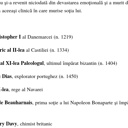
u și-a revenit niciodată din devastarea emoțională și a murit d
aceeași clinică în care murise soția lui.
istopher I
al Danemarcei (n. 1219)
ic al II-lea
al Castiliei (n. 1334)
al XI-lea Paleologul
, ultimul împărat bizantin (n. 1404)
 Dias
, explorator portughez (n. 1450)
I-lea
, rege al Navarei
de Beauharnais
, prima soție a lui Napoleon Bonaparte și împ
ry Davy
, chimist britanic