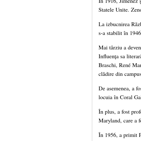
În 1916, Jiménez ș
Statele Unite. Zen
La izbucnirea Răzb
s-a stabilit în 194
Mai târziu a deveni
Influența sa litera
Braschi, René Mar
clădire din campus
De asemenea, a fos
locuia în Coral Ga
În plus, a fost pr
Maryland, care a f
În 1956, a primit 