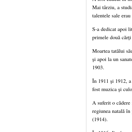
Mai târziu, a studi
talentele sale erau
S-a dedicat apoi li
primele două cărți
Moartea tatălui său
și apoi la un sana
1903.
În 1911 și 1912, a 
fost muzica și cul
A suferit o cădere 
regiunea natală în
(1914).