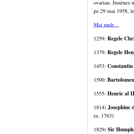
ovarian. Jiménez n
pe 29 mai 1958, în 
Mai mult…
Regele Chr
1259:
Regele Henr
1379:
Constantin 
1453:
Bartolomeu
1500:
Henric al I
1555:
: Josephine 
1814
(n. 1763)
:
Sir Humph
1829