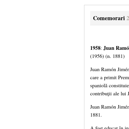
Comemorari
1958
Juan Ramó
:
(1956) (n. 1881)
Juan Ramón Jiménez
care a primit Prem
spaniolă constituie
contribuții ale lu
Juan Ramón Jiméne
1881.
A fost educat în i