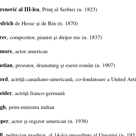
enović al III-lea
, Prinț al Serbiei (n. 1823)
edrich
de Hesse și de Rin (n. 1870)
rev
, compozitor, pianist și dirijor rus (n. 1837)
ymore
, actor american
astian
, prozator, dramaturg și eseist român (n. 1907)
ford
, actriță canadiano-americană, co-fondatoare a United Arti
eider
, actriță franco-germană
ngh
, prim-ministru indian
pper
, actor și regizor american (n. 1936)
dl
, politician maghiar, al 14-lea președinte al Ungariei (n. 193