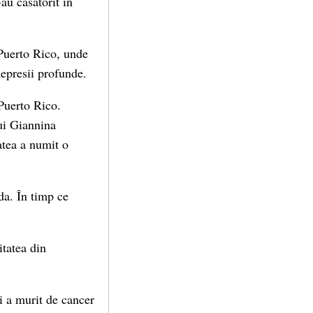
au căsătorit în
 Puerto Rico, unde
depresii profunde.
 Puerto Rico.
lui Giannina
tea a numit o
da. În timp ce
itatea din
i a murit de cancer