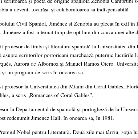
i scriitoarea și poeta de origine spaniolă Zenobia Camprubí s-
obia a devenit tovarășa și colaboratoarea sa indispensabilă.
oiului Civil Spaniol, Jiménez și Zenobia au plecat în exil în
6. Jiménez a fost internat timp de opt luni din cauza unei alte 
t profesor de limba și literatura spaniolă la Universitatea din
ră asupra scriitorilor portoricani marchează puternic lucrările 
qués, Aurora de Albornoz și Manuel Ramos Otero. Universita
 și un program de scris în onoarea sa.
t profesor la Universitatea din Miami din Coral Gables, Flori
bles, a scris „Romances of Coral Gables”.
ofesor la Departamentul de spaniolă și portugheză de la Univers
ost redenumit Jimenez Hall, în onoarea sa, în 1981.
Premiul Nobel pentru Literatură. Două zile mai târziu, soția lu