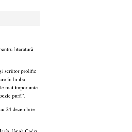
pentru literatură
scriitor prolific
are în limba
cele mai importante
oezie pură”.
sau 24 decembrie
María, lângă Cadiz.