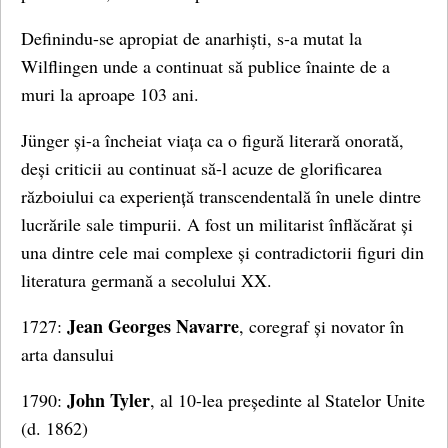
Definindu-se apropiat de anarhiști, s-a mutat la
Wilflingen unde a continuat să publice înainte de a
muri la aproape 103 ani.
Jünger și-a încheiat viața ca o figură literară onorată,
deși criticii au continuat să-l acuze de glorificarea
războiului ca experiență transcendentală în unele dintre
lucrările sale timpurii. A fost un militarist înflăcărat și
una dintre cele mai complexe și contradictorii figuri din
literatura germană a secolului XX.
Jean Georges Navarre
1727:
, coregraf și novator în
arta dansului
John Tyler
1790:
, al 10-lea președinte al Statelor Unite
(d. 1862)