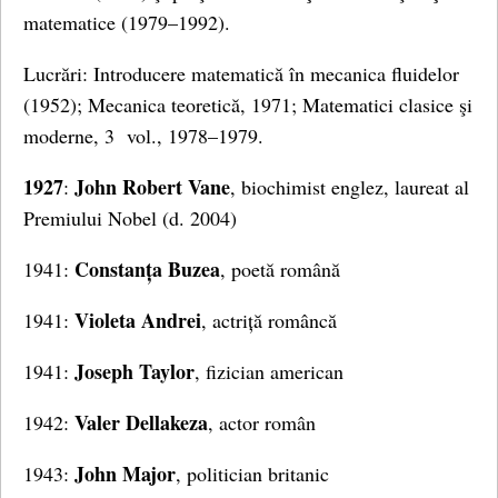
matematice (1979–1992).
Lucrări: Introducere matematică în mecanica fluidelor
(1952); Mecanica teoretică, 1971; Matematici clasice şi
moderne, 3 vol., 1978–1979.
1927
John Robert Vane
:
, biochimist englez, laureat al
Premiului Nobel (d. 2004)
Constanța Buzea
1941:
, poetă română
Violeta Andrei
1941:
, actriță româncă
Joseph Taylor
1941:
, fizician american
Valer Dellakeza
1942:
, actor român
John Major
1943:
, politician britanic