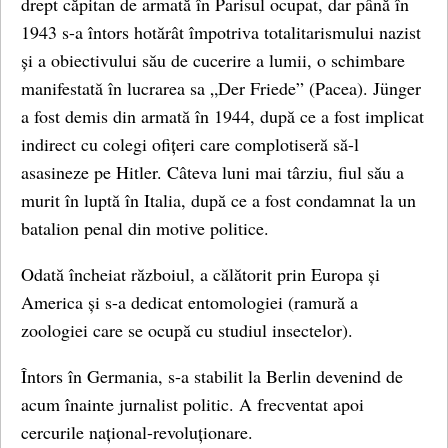
drept căpitan de armată în Parisul ocupat, dar până în
1943 s-a întors hotărât împotriva totalitarismului nazist
și a obiectivului său de cucerire a lumii, o schimbare
manifestată în lucrarea sa „Der Friede” (Pacea). Jünger
a fost demis din armată în 1944, după ce a fost implicat
indirect cu colegi ofițeri care complotiseră să-l
asasineze pe Hitler. Câteva luni mai târziu, fiul său a
murit în luptă în Italia, după ce a fost condamnat la un
batalion penal din motive politice.
Odată încheiat războiul, a călătorit prin Europa și
America și s-a dedicat entomologiei (ramură a
zoologiei care se ocupă cu studiul insectelor).
Întors în Germania, s-a stabilit la Berlin devenind de
acum înainte jurnalist politic. A frecventat apoi
cercurile național-revoluționare.