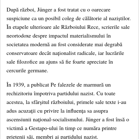
După război, Jünger a fost tratat cu o oarecare
suspiciune ca un posibil coleg de călătorie al naziștilor.
În etapele ulterioare ale Războiului Rece, scrierile sale
neortodoxe despre impactul materialismului în
societatea modernă au fost considerate mai degrabă
conservatoare decât naționalist radicale, iar lucrările
sale filozofice au ajuns să fie foarte apreciate în
cercurile germane.
În 1939, a publicat Pe falezele de marmură un
rechizitoriu împotriva partidului nazist. Cu toate
acestea, la sfârșitul războiului, primele sale texte i-au
adus acuzații cu privire la influența sa asupra
ascensiunii național-socialismului. Jünger a fost însă o
victimă a Gestapo-ului în timp ce număra printre
prietenii săi, membri ai partidului nazist.