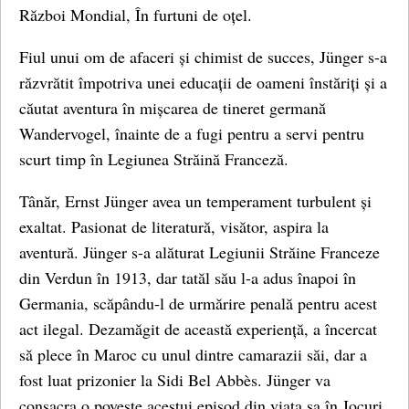
Război Mondial, În furtuni de oțel.
Fiul unui om de afaceri și chimist de succes, Jünger s-a
răzvrătit împotriva unei educații de oameni înstăriți și a
căutat aventura în mișcarea de tineret germană
Wandervogel, înainte de a fugi pentru a servi pentru
scurt timp în Legiunea Străină Franceză.
Tânăr, Ernst Jünger avea un temperament turbulent și
exaltat. Pasionat de literatură, visător, aspira la
aventură. Jünger s-a alăturat Legiunii Străine Franceze
din Verdun în 1913, dar tatăl său l-a adus înapoi în
Germania, scăpându-l de urmărire penală pentru acest
act ilegal. Dezamăgit de această experiență, a încercat
să plece în Maroc cu unul dintre camarazii săi, dar a
fost luat prizonier la Sidi Bel Abbès. Jünger va
consacra o poveste acestui episod din viața sa în Jocuri