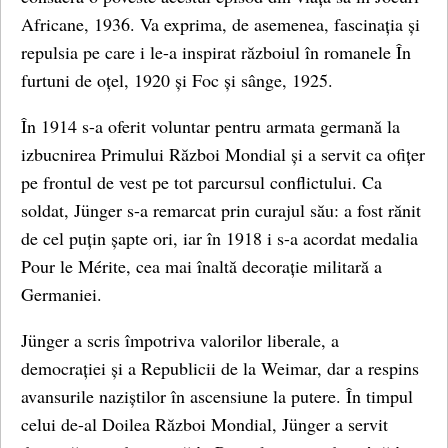
Africane, 1936. Va exprima, de asemenea, fascinația și
repulsia pe care i le-a inspirat războiul în romanele În
furtuni de oțel, 1920 și Foc și sânge, 1925.
În 1914 s-a oferit voluntar pentru armata germană la
izbucnirea Primului Război Mondial și a servit ca ofițer
pe frontul de vest pe tot parcursul conflictului. Ca
soldat, Jünger s-a remarcat prin curajul său: a fost rănit
de cel puțin șapte ori, iar în 1918 i s-a acordat medalia
Pour le Mérite, cea mai înaltă decorație militară a
Germaniei.
Jünger a scris împotriva valorilor liberale, a
democrației și a Republicii de la Weimar, dar a respins
avansurile naziștilor în ascensiune la putere. În timpul
celui de-al Doilea Război Mondial, Jünger a servit