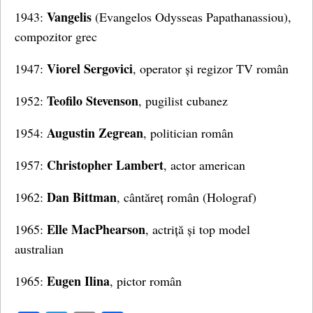
Vangelis
1943:
(Evangelos Odysseas Papathanassiou),
compozitor grec
Viorel Sergovici
1947:
, operator și regizor TV român
Teofilo Stevenson
1952:
, pugilist cubanez
Augustin Zegrean
1954:
, politician român
Christopher Lambert
1957:
, actor american
Dan Bittman
1962:
, cântăreț român (Holograf)
Elle MacPhearson
1965:
, actriță și top model
australian
Eugen Ilina
1965:
, pictor român