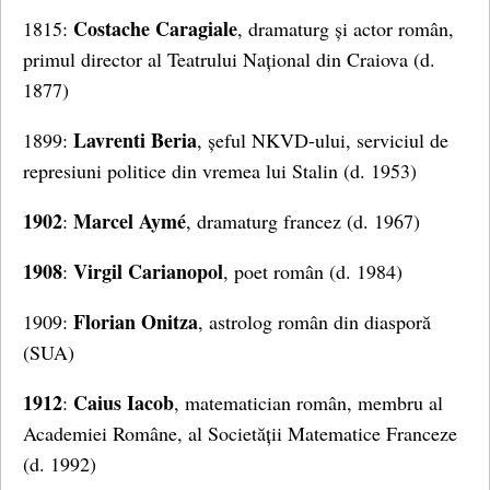
Costache Caragiale
1815:
, dramaturg și actor român,
primul director al Teatrului Național din Craiova (d.
1877)
Lavrenti Beria
1899:
, șeful NKVD-ului, serviciul de
represiuni politice din vremea lui Stalin (d. 1953)
1902
Marcel Aymé
:
, dramaturg francez (d. 1967)
1908
Virgil Carianopol
:
, poet român (d. 1984)
Florian Onitza
1909:
, astrolog român din diasporă
(SUA)
1912
Caius Iacob
:
, matematician român, membru al
Academiei Române, al Societății Matematice Franceze
(d. 1992)