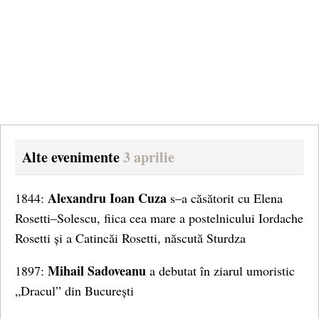
Alte evenimente
3 aprilie
Alexandru Ioan Cuza
1844:
s–a căsătorit cu Elena
Rosetti–Solescu, fiica cea mare a postelnicului Iordache
Rosetti și a Catincăi Rosetti, născută Sturdza
Mihail Sadoveanu
1897:
a debutat în ziarul umoristic
„Dracul” din București