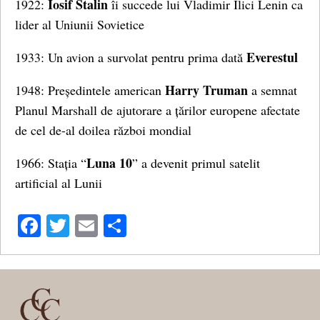
Iosif Stalin
1922:
îi succede lui Vladimir Ilici Lenin ca
lider al Uniunii Sovietice
Everestul
1933: Un avion a survolat pentru prima dată
Harry Truman
1948: Președintele american
a semnat
Planul Marshall de ajutorare a țărilor europene afectate
de cel de-al doilea război mondial
Luna 10
1966: Stația “
” a devenit primul satelit
artificial al Lunii
Facebook
Twitter
Email
Share