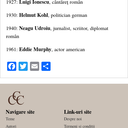
Luigi Ionescu
1927:
, cântăreț român
Helmut Kohl
1930:
, politician german
Neagu Udroiu
1940:
, jurnalist, scriitor, diplomat
român
Eddie Murphy
1961:
, actor american
Facebook
Twitter
Email
Share
Navigare site
Link-uri site
Teme
Despre noi
Autori
Termeni si conditii