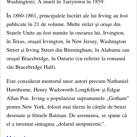
Washington). A murit în Tarrytown în 1859.
În 1860-1861, principalele lucrări ale lui Irving au fost
publicate în 21 de volume. Multe străzi și orașe din
Statele Unite au fost numite în onoarea lui, Irvington,
în Texas, orașul Irvington, în New Jersey, Washington
Street și Irving Street din Birmingham, în Alabama sau
orașul Bracebridge, în Ontario (cu referire la romanul
său Bracebridge Hall).
Este considerat mentorul unor autori precum Nathaniel
Hawthorne, Henry Wadsworth Longfellow și Edgar
Allan Poe. Irving a popularizat supranumele „Gotham”
pentru New York, folosit mai târziu în cărțile de benzi
desenate și filmele Batman. De asemenea, se spune că
el a inventat sintagma „dolarul atotputernic”.