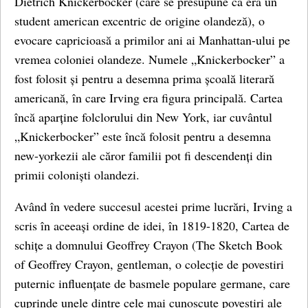
Dietrich Knickerbocker (care se presupune că era un
student american excentric de origine olandeză), o
evocare capricioasă a primilor ani ai Manhattan-ului pe
vremea coloniei olandeze. Numele „Knickerbocker” a
fost folosit și pentru a desemna prima școală literară
americană, în care Irving era figura principală. Cartea
încă aparține folclorului din New York, iar cuvântul
„Knickerbocker” este încă folosit pentru a desemna
new-yorkezii ale căror familii pot fi descendenți din
primii coloniști olandezi.
Având în vedere succesul acestei prime lucrări, Irving a
scris în aceeași ordine de idei, în 1819-1820, Cartea de
schițe a domnului Geoffrey Crayon (The Sketch Book
of Geoffrey Crayon, gentleman, o colecție de povestiri
puternic influențate de basmele populare germane, care
cuprinde unele dintre cele mai cunoscute povestiri ale