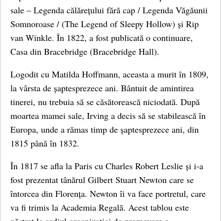
sale – Legenda călărețului fără cap / Legenda Văgăunii
Somnoroase / (The Legend of Sleepy Hollow) și Rip
van Winkle. În 1822, a fost publicată o continuare,
Casa din Bracebridge (Bracebridge Hall).
Logodit cu Matilda Hoffmann, aceasta a murit în 1809,
la vârsta de șaptesprezece ani. Bântuit de amintirea
tinerei, nu trebuia să se căsătorească niciodată. După
moartea mamei sale, Irving a decis să se stabilească în
Europa, unde a rămas timp de șaptesprezece ani, din
1815 până în 1832.
În 1817 se afla la Paris cu Charles Robert Leslie și i-a
fost prezentat tânărul Gilbert Stuart Newton care se
întorcea din Florența. Newton îi va face portretul, care
va fi trimis la Academia Regală. Acest tablou este