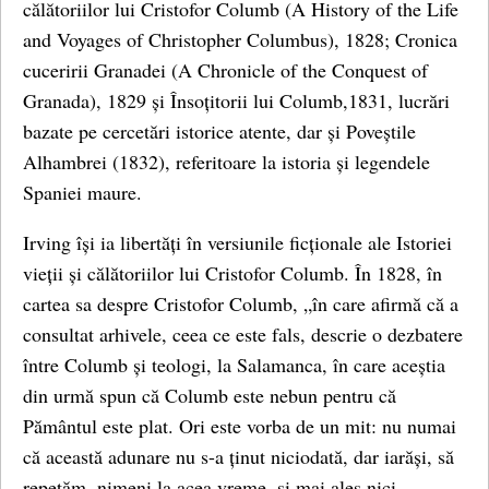
călătoriilor lui Cristofor Columb (A History of the Life
and Voyages of Christopher Columbus), 1828; Cronica
cuceririi Granadei (A Chronicle of the Conquest of
Granada), 1829 și Însoțitorii lui Columb,1831, lucrări
bazate pe cercetări istorice atente, dar și Poveștile
Alhambrei (1832), referitoare la istoria și legendele
Spaniei maure.
Irving își ia libertăți în versiunile ficționale ale Istoriei
vieții și călătoriilor lui Cristofor Columb. În 1828, în
cartea sa despre Cristofor Columb, „în care afirmă că a
consultat arhivele, ceea ce este fals, descrie o dezbatere
între Columb și teologi, la Salamanca, în care aceștia
din urmă spun că Columb este nebun pentru că
Pământul este plat. Ori este vorba de un mit: nu numai
că această adunare nu s-a ținut niciodată, dar iarăși, să
repetăm, nimeni la acea vreme, și mai ales nici