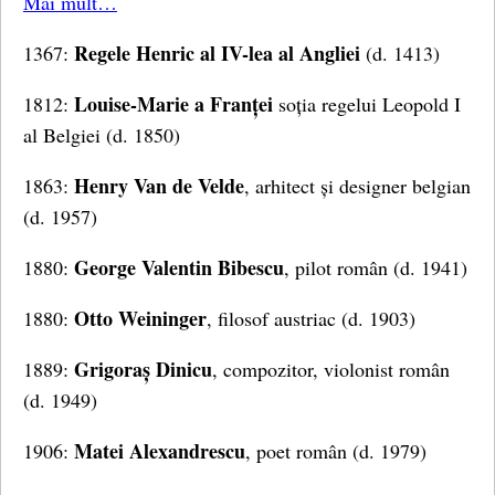
Mai mult…
Regele Henric al IV-lea al Angliei
1367:
(d. 1413)
Louise-Marie a Franței
1812:
soția regelui Leopold I
al Belgiei (d. 1850)
Henry Van de Velde
1863:
, arhitect și designer belgian
(d. 1957)
George Valentin Bibescu
1880:
, pilot român (d. 1941)
Otto Weininger
1880:
, filosof austriac (d. 1903)
Grigoraș Dinicu
1889:
, compozitor, violonist român
(d. 1949)
Matei Alexandrescu
1906:
, poet român (d. 1979)