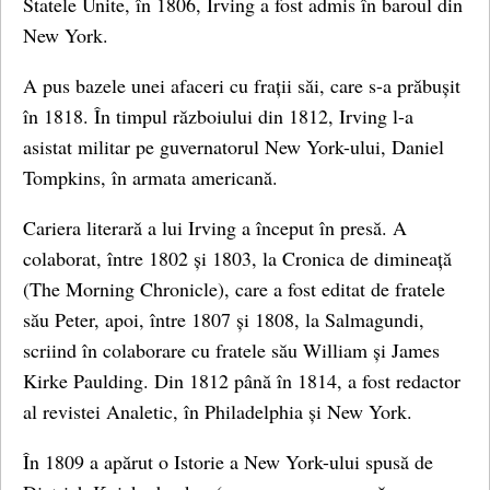
Statele Unite, în 1806, Irving a fost admis în baroul din
New York.
A pus bazele unei afaceri cu frații săi, care s-a prăbușit
în 1818. În timpul războiului din 1812, Irving l-a
asistat militar pe guvernatorul New York-ului, Daniel
Tompkins, în armata americană.
Cariera literară a lui Irving a început în presă. A
colaborat, între 1802 și 1803, la Cronica de dimineață
(The Morning Chronicle), care a fost editat de fratele
său Peter, apoi, între 1807 și 1808, la Salmagundi,
scriind în colaborare cu fratele său William și James
Kirke Paulding. Din 1812 până în 1814, a fost redactor
al revistei Analetic, în Philadelphia și New York.
În 1809 a apărut o Istorie a New York-ului spusă de