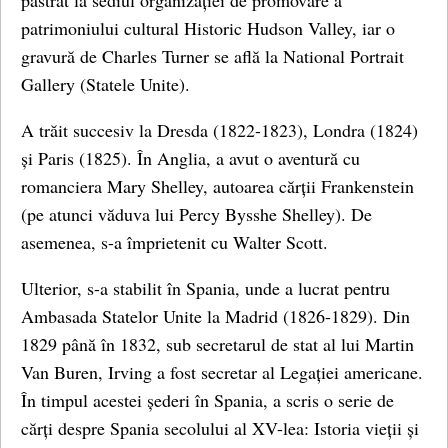
păstrat la sediul organizației de promovare a
patrimoniului cultural Historic Hudson Valley, iar o
gravură de Charles Turner se află la National Portrait
Gallery (Statele Unite).
A trăit succesiv la Dresda (1822-1823), Londra (1824)
și Paris (1825). În Anglia, a avut o aventură cu
romanciera Mary Shelley, autoarea cărții Frankenstein
(pe atunci văduva lui Percy Bysshe Shelley). De
asemenea, s-a împrietenit cu Walter Scott.
Ulterior, s-a stabilit în Spania, unde a lucrat pentru
Ambasada Statelor Unite la Madrid (1826-1829). Din
1829 până în 1832, sub secretarul de stat al lui Martin
Van Buren, Irving a fost secretar al Legației americane.
În timpul acestei șederi în Spania, a scris o serie de
cărți despre Spania secolului al XV-lea: Istoria vieții și