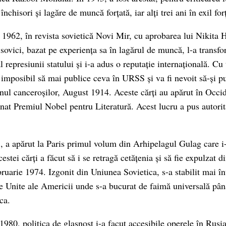
închisori și lagăre de muncă forțată, iar alți trei ani în exil for
1962, în revista sovietică Novi Mir, cu aprobarea lui Nikita H
sovici, bazat pe experiența sa în lagărul de muncă, l-a transfo
 represiunii statului și i-a adus o reputație internațională. Cu 
 imposibil să mai publice ceva în URSS și va fi nevoit să-și pu
onul canceroșilor, August 1914. Aceste cărți au apărut în Occid
nat Premiul Nobel pentru Literatură. Acest lucru a pus autorită
 a apărut la Paris primul volum din Arhipelagul Gulag care i-
cestei cărți a făcut să i se retragă cetățenia și să fie expulzat 
ruarie 1974. Izgonit din Uniunea Sovietica, s-a stabilit mai înt
le Unite ale Americii unde s-a bucurat de faimă universală pân
ca.
 1980, politica de glasnost i-a facut accesibile operele în Rus