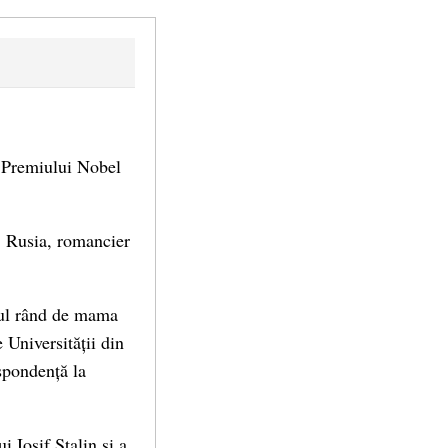
al Premiului Nobel
, Rusia, romancier
imul rând de mama
e Universității din
spondență la
i Iosif Stalin și a