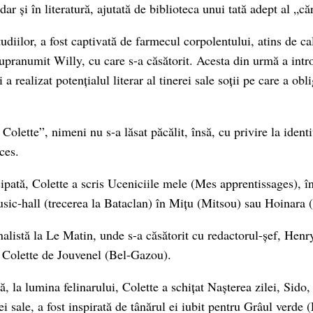
dar și în literatură, ajutată de biblioteca unui tată adept al „căr
udiilor, a fost captivată de farmecul corpolentului, atins de ca
supranumit Willy, cu care s-a căsătorit. Acesta din urmă a intr
i a realizat potențialul literar al tinerei sale soții pe care a obl
lette”, nimeni nu s-a lăsat păcălit, însă, cu privire la identi
ces.
ipată, Colette a scris Uceniciile mele (Mes apprentissages), în
music-hall (trecerea la Bataclan) în Mițu (Mitsou) sau Hoinara
nalistă la Le Matin, unde s-a căsătorit cu redactorul-șef, Henr
ă, Colette de Jouvenel (Bel-Gazou).
ră, la lumina felinarului, Colette a schițat Nașterea zilei, Sido,
sale, a fost inspirată de tânărul ei iubit pentru Grâul verde 