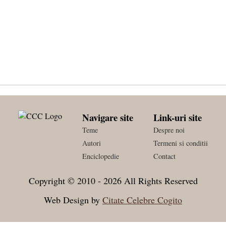
Navigare site
Link-uri site
Teme
Despre noi
Autori
Termeni si conditii
Enciclopedie
Contact
Copyright © 2010 - 2026 All Rights Reserved
Web Design by
Citate Celebre Cogito