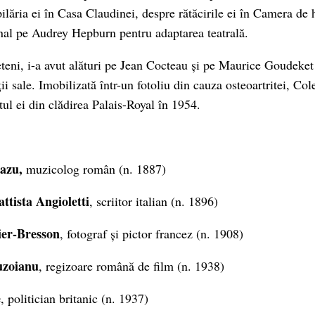
ilăria ei în Casa Claudinei, despre rătăcirile ei în Camera de h
nal pe Audrey Hepburn pentru adaptarea teatrală.
eteni, i-a avut alături pe Jean Cocteau și pe Maurice Goudeket
ții sale. Imobilizată într-un fotoliu din cauza osteoartritei, Cole
tul ei din clădirea Palais-Royal în 1954.
azu,
muzicolog român (n. 1887)
ttista Angioletti
, scriitor italian (n. 1896)
ier-Bresson
, fotograf și pictor francez (n. 1908)
uzoianu
, regizoare română de film (n. 1938)
e
, politician britanic (n. 1937)