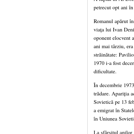
petrecut opt ani în 
Romanul apărut în 
viața lui Ivan Deni
oponent elocvent al
ani mai târziu, era
străinătate: Pavili
1970 i-a fost decer
dificultate.
În decembrie 1973,
trădare. Apariția a
Sovietică pe 13 feb
a emigrat în State
în Uniunea Sovieti
La sfârșitul anilor