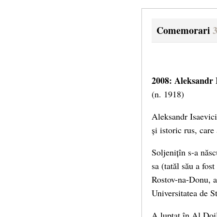
Comemorari
3
2008: Aleksandr I
(n. 1918)
Aleksandr Isaevici
și istoric rus, car
Soljenițîn s-a născ
sa (tatăl său a fos
Rostov-na-Donu, ab
Universitatea de S
A luptat în Al Doil