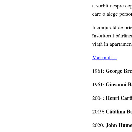
a vorbit despre cop
care o alege perso
Înconjurată de pri
însoțitorul bătrâne
viață în apartamen
Mai mult…
George Bre
1961:
Giovanni Ba
1961:
Henri Cart
2004:
Cătălina B
2019:
John Hum
2020: