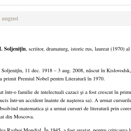
 august
. Soljenițîn
, scriitor, dramaturg, istoric rus, laureat (1970) 
 Soljenițîn, 11 dec. 1918 – 3 aug. 2008, născut în Kislovodsk
e a primit Premiul Nobel pentru Literatură în 1970.
ut într-o familie de intelectuali cazaci și a fost crescut în pr
t ucis într-un accident înainte de nașterea sa). A urmat cursuril
solvind matematica și a urmat cursuri de literatură prin core
tat din Moscova.
ea Razboi Mondial. În 1945, a fost arestat, pentru criticarea lu