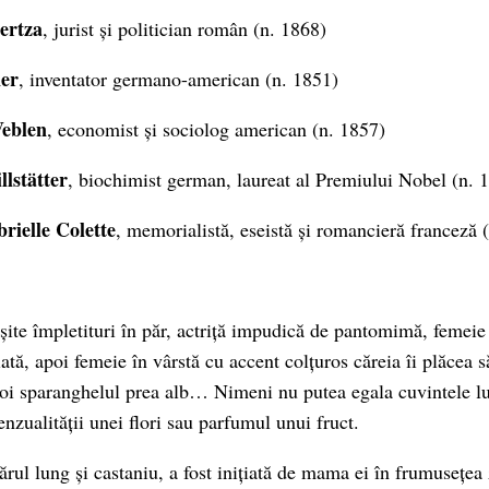
ertza
, jurist și politician român (n. 1868)
ner
, inventator germano-american (n. 1851)
Veblen
, economist și sociolog american (n. 1857)
lstätter
, biochimist german, laureat al Premiului Nobel (n. 
rielle Colette
, memorialistă, eseistă și romancieră franceză 
șite împletituri în păr, actriță impudică de pantomimă, femeie 
iată, apoi femeie în vârstă cu accent colțuros căreia îi plăcea 
oi sparanghelul prea alb… Nimeni nu putea egala cuvintele lu
nzualității unei flori sau parfumul unui fruct.
ărul lung și castaniu, a fost inițiată de mama ei în frumusețea 