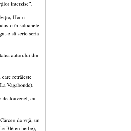
ților interzise”.
lviție, Henri
odus-o în saloanele
igat-o să scrie seria
tatea autorului din
 care retrăiește
 (La Vagabonde).
y de Jouvenel, cu
 Cârceii de viță, un
(Le Blé en herbe),