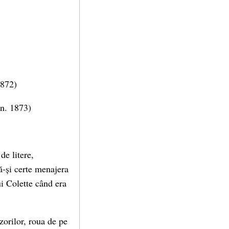
1872)
(n. 1873)
de litere,
să-și certe menajera
i Colette când era
zorilor, roua de pe