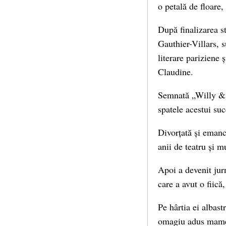
o petală de floare, 
După finalizarea st
Gauthier-Villars, 
literare pariziene ș
Claudine.
Semnată „Willy & Co
spatele acestui suc
Divorțată și emanc
anii de teatru și 
Apoi a devenit jur
care a avut o fiic
Pe hârtia ei albast
omagiu adus mamei 