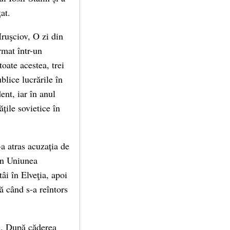
țat.
ruşciov, O zi din
rmat într-un
toate acestea, trei
blice lucrările în
ent, iar în anul
țile sovietice în
a atras acuzația de
din Uniunea
âi în Elveţia, apoi
ă când s-a reîntors
ia. După căderea