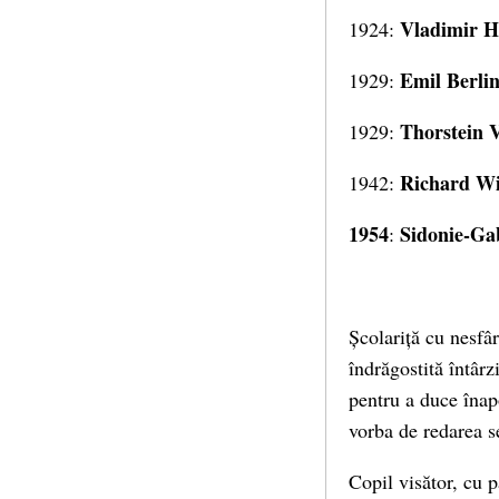
Vladimir H
1924:
Emil Berli
1929:
Thorstein 
1929:
Richard Wil
1942:
1954
Sidonie-Gab
:
Școlariță cu nesfâr
îndrăgostită întârz
pentru a duce înap
vorba de redarea se
Copil visător, cu p