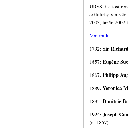
URSS, i-a fost red
exilului și s-a reî
2003, iar în 2007 
Mai mult…
Sir Richar
1792:
Eugène Su
1857:
Philipp Au
1867:
Veronica M
1889:
Dimitrie B
1895:
Joseph Co
1924:
(n. 1857)