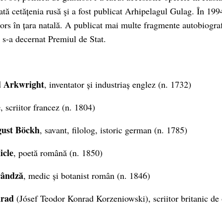
ată cetățenia rusă şi a fost publicat Arhipelagul Gulag. În 199
ntors în țara natală. A publicat mai multe fragmente autobiogra
i s-a decernat Premiul de Stat.
d Arkwright
, inventator și industriaș englez (n. 1732)
e
, scriitor francez (n. 1804)
gust Böckh
, savant, filolog, istoric german (n. 1785)
icle
, poetă română (n. 1850)
rândză
, medic și botanist român (n. 1846)
nrad
(Jósef Teodor Konrad Korzeniowski), scriitor britanic de