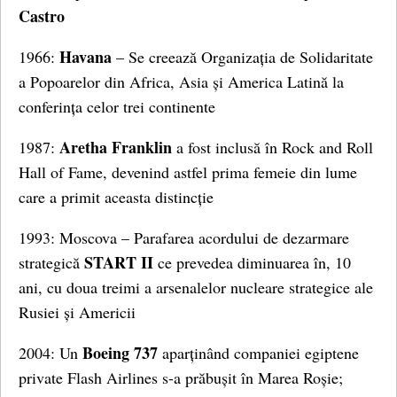
Castro
Havana
1966:
– Se creează Organizația de Solidaritate
a Popoarelor din Africa, Asia și America Latină la
conferința celor trei continente
Aretha Franklin
1987:
a fost inclusă în Rock and Roll
Hall of Fame, devenind astfel prima femeie din lume
care a primit aceasta distincție
1993: Moscova – Parafarea acordului de dezarmare
START II
strategică
ce prevedea diminuarea în, 10
ani, cu doua treimi a arsenalelor nucleare strategice ale
Rusiei și Americii
Boeing 737
2004: Un
aparținând companiei egiptene
private Flash Airlines s-a prăbușit în Marea Roșie;