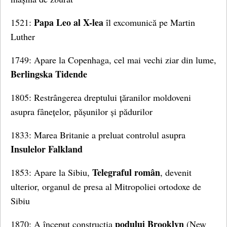
Papa Leo al X-lea
1521:
îl excomunică pe Martin
Luther
1749: Apare la Copenhaga, cel mai vechi ziar din lume,
Berlingska Tidende
1805: Restrângerea dreptului țăranilor moldoveni
asupra fânețelor, pășunilor și pădurilor
1833: Marea Britanie a preluat controlul asupra
Insulelor Falkland
Telegraful român
1853: Apare la Sibiu,
, devenit
ulterior, organul de presa al Mitropoliei ortodoxe de
Sibiu
podului Brooklyn
1870: A început construcția
(New