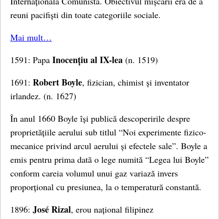
Internaționala Comunistă. Obiectivul mișcării era de a
reuni pacifiști din toate categoriile sociale.
Mai mult…
Inocențiu al IX-lea
1591: Papa
(n. 1519)
Robert Boyle
1691:
, fizician, chimist și inventator
irlandez. (n. 1627)
În anul 1660 Boyle își publică descoperirile despre
proprietățiile aerului sub titlul “Noi experimente fizico-
mecanice privind arcul aerului și efectele sale”. Boyle a
emis pentru prima dată o lege numită “Legea lui Boyle”
conform careia volumul unui gaz variază invers
proporțional cu presiunea, la o temperatură constantă.
José Rizal
1896:
, erou național filipinez