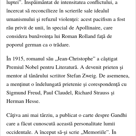
luptei”. Înspăimântat de intensitatea conflictului, a
încercat să reconcilieze în scrierile sale idealul
umanismului și refuzul violenței: acest pacifism a fost
rău privit de unii, în special de Apollinaire, care
considera bunăvoința lui Roman Rolland față de
poporul german ca o trădare.
În 1915, romanul său „Jean-Christophe” a câștigat
Premiul Nobel pentru Literatură. A devenit prieten și
mentor al tânărului scriitor Stefan Zweig. De asemenea,
a menținut o îndelungată prietenie și corespondență cu
Sigmund Freud, Paul Claudel, Richard Strauss și
Herman Hesse.
Câțiva ani mai târziu, a publicat o carte despre Gandhi
care a făcut cunoscută această personalitate lumii
occidentale. A început să-și scrie „Memoriile”. În