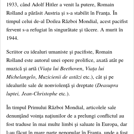
1933, când Adolf Hitler a venit la putere, Romain
Rolland a părăsit Austria și s-a stabilit în Franța. În
timpul celui de-al Doilea Război Mondial, acest pacifist
fervent s-a refugiat în singurătate și tăcere. A murit în
1944.
Scriitor cu idealuri umaniste și pacifiste, Romain
Rolland este autorul unei opere prolifice, axată atât pe
muzică și artă (
Viața lui Beethoven
,
Viața lui
Michelangelo
,
Muzicienii de astăzi
etc.), cât și pe
idealurile sale de nonviolență și dreptate (
Deasupra
luptei, Jean-Christophe
etc.).
În timpul Primului Război Mondial, articolele sale
denunțând voința națiunilor de a prelungi conflictul au
fost traduse în mai multe limbi și saluate în Europa, dar
l-au făcut în mare parte nepopular în Franța, unde a fost