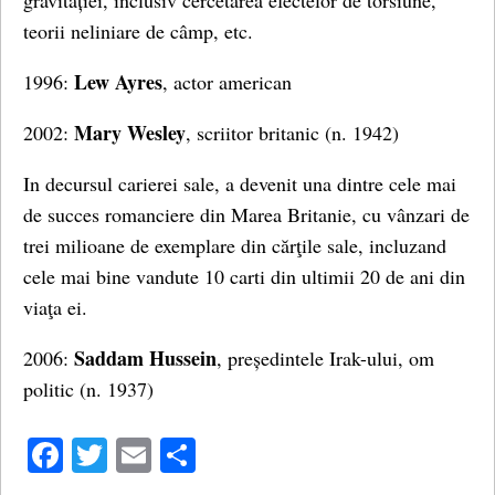
gravitației, inclusiv cercetarea efectelor de torsiune,
teorii neliniare de câmp, etc.
Lew Ayres
1996:
, actor american
Mary Wesley
2002:
, scriitor britanic (n. 1942)
In decursul carierei sale, a devenit una dintre cele mai
de succes romanciere din Marea Britanie, cu vânzari de
trei milioane de exemplare din cărţile sale, incluzand
cele mai bine vandute 10 carti din ultimii 20 de ani din
viaţa ei.
Saddam Hussein
2006:
, președintele Irak-ului, om
politic (n. 1937)
Facebook
Twitter
Email
Share