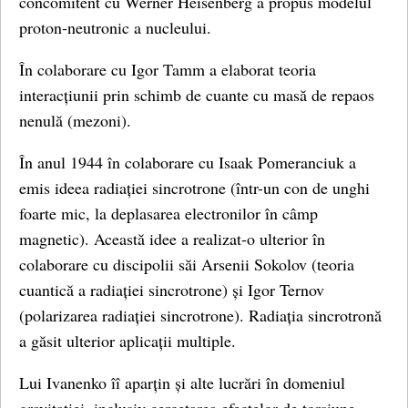
concomitent cu Werner Heisenberg a propus modelul
proton-neutronic a nucleului.
În colaborare cu Igor Tamm a elaborat teoria
interacțiunii prin schimb de cuante cu masă de repaos
nenulă (mezoni).
În anul 1944 în colaborare cu Isaak Pomeranciuk a
emis ideea radiației sincrotrone (într-un con de unghi
foarte mic, la deplasarea electronilor în câmp
magnetic). Această idee a realizat-o ulterior în
colaborare cu discipolii săi Arsenii Sokolov (teoria
cuantică a radiației sincrotrone) și Igor Ternov
(polarizarea radiației sincrotrone). Radiația sincrotronă
a găsit ulterior aplicații multiple.
Lui Ivanenko îî aparțin și alte lucrări în domeniul