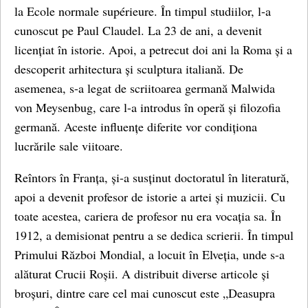
la Ecole normale supérieure. În timpul studiilor, l-a
cunoscut pe Paul Claudel. La 23 de ani, a devenit
licențiat în istorie. Apoi, a petrecut doi ani la Roma și a
descoperit arhitectura și sculptura italiană. De
asemenea, s-a legat de scriitoarea germană Malwida
von Meysenbug, care l-a introdus în operă și filozofia
germană. Aceste influențe diferite vor condiționa
lucrările sale viitoare.
Reîntors în Franța, și-a susținut doctoratul în literatură,
apoi a devenit profesor de istorie a artei și muzicii. Cu
toate acestea, cariera de profesor nu era vocația sa. În
1912, a demisionat pentru a se dedica scrierii. În timpul
Primului Război Mondial, a locuit în Elveția, unde s-a
alăturat Crucii Roșii. A distribuit diverse articole și
broșuri, dintre care cel mai cunoscut este „Deasupra