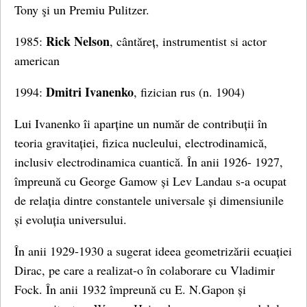
Tony şi un Premiu Pulitzer.
Rick Nelson
1985:
, cântăreț, instrumentist si actor
american
Dmitri Ivanenko
1994:
, fizician rus (n. 1904)
Lui Ivanenko îi aparține un număr de contribuții în
teoria gravitației, fizica nucleului, electrodinamică,
inclusiv electrodinamica cuantică. În anii 1926- 1927,
împreună cu George Gamow și Lev Landau s-a ocupat
de relația dintre constantele universale și dimensiunile
și evoluția universului.
În anii 1929-1930 a sugerat ideea geometrizării ecuației
Dirac, pe care a realizat-o în colaborare cu Vladimir
Fock. În anii 1932 împreună cu E. N.Gapon și