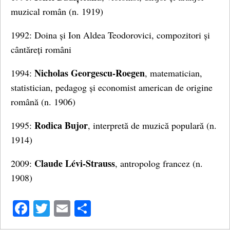
muzical român (n. 1919)
1992: Doina și Ion Aldea Teodorovici, compozitori și
cântăreți români
Nicholas Georgescu-Roegen
1994:
, matematician,
statistician, pedagog și economist american de origine
română (n. 1906)
Rodica Bujor
1995:
, interpretă de muzică populară (n.
1914)
Claude Lévi-Strauss
2009:
, antropolog francez (n.
1908)
Facebook
Twitter
Email
Share