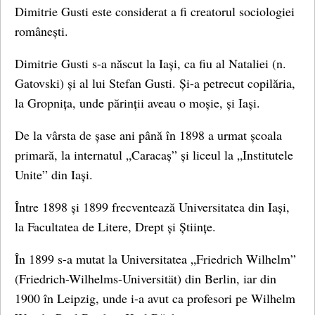
Dimitrie Gusti este considerat a fi creatorul sociologiei
românești.
Dimitrie Gusti s-a născut la Iași, ca fiu al Nataliei (n.
Gatovski) și al lui Stefan Gusti. Și-a petrecut copilăria,
la Gropnița, unde părinții aveau o moșie, și Iași.
De la vârsta de șase ani până în 1898 a urmat școala
primară, la internatul „Caracaș” și liceul la „Institutele
Unite” din Iași.
Între 1898 și 1899 frecventează Universitatea din Iași,
la Facultatea de Litere, Drept și Științe.
În 1899 s-a mutat la Universitatea „Friedrich Wilhelm”
(Friedrich-Wilhelms-Universität) din Berlin, iar din
1900 în Leipzig, unde i-a avut ca profesori pe Wilhelm