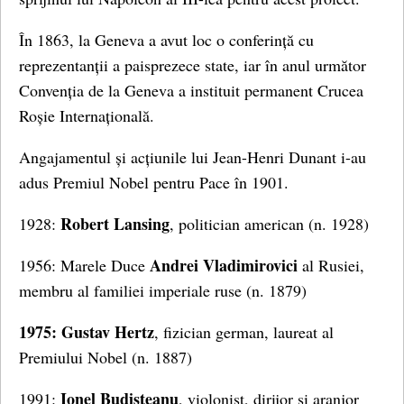
În 1863, la Geneva a avut loc o conferință cu
reprezentanții a paisprezece state, iar în anul următor
Convenția de la Geneva a instituit permanent Crucea
Roșie Internațională.
Angajamentul și acțiunile lui Jean-Henri Dunant i-au
adus Premiul Nobel pentru Pace în 1901.
Robert Lansing
1928:
, politician american (n. 1928)
Andrei Vladimirovici
1956: Marele Duce
al Rusiei,
membru al familiei imperiale ruse (n. 1879)
1975: Gustav Hertz
, fizician german, laureat al
Premiului Nobel (n. 1887)
Ionel Budișteanu
1991:
, violonist, dirijor și aranjor