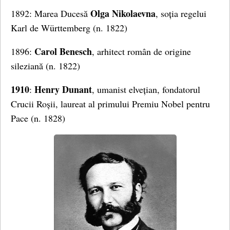
Olga Nikolaevna
1892: Marea Ducesă
, soția regelui
Karl de Württemberg (n. 1822)
Carol Benesch
1896:
, arhitect român de origine
sileziană (n. 1822)
1910
Henry Dunant
:
, umanist elvețian, fondatorul
Crucii Roșii, laureat al primului Premiu Nobel pentru
Pace (n. 1828)