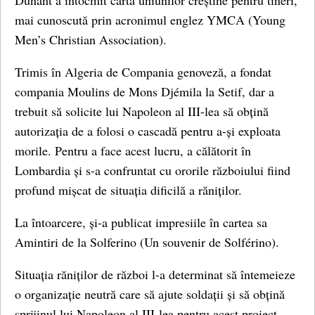
Dunant a întocmit carta uniunilor creștine pentru tineri,
mai cunoscută prin acronimul englez YMCA (Young
Men’s Christian Association).
Trimis în Algeria de Compania genoveză, a fondat
compania Moulins de Mons Djémila la Setif, dar a
trebuit să solicite lui Napoleon al III-lea să obțină
autorizația de a folosi o cascadă pentru a-și exploata
morile. Pentru a face acest lucru, a călătorit în
Lombardia și s-a confruntat cu ororile războiului fiind
profund mișcat de situația dificilă a răniților.
La întoarcere, și-a publicat impresiile în cartea sa
Amintiri de la Solferino (Un souvenir de Solférino).
Situația răniților de război l-a determinat să întemeieze
o organizație neutră care să ajute soldații și să obțină
sprijinul lui Napoleon al III-lea pentru acest proiect.