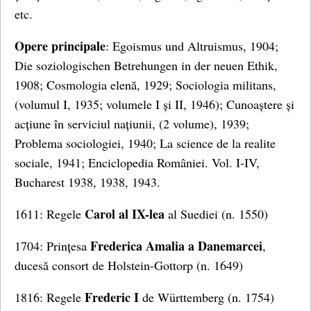
etc.
Opere principale
: Egoismus und Altruismus, 1904;
Die soziologischen Betrehungen in der neuen Ethik,
1908; Cosmologia elenă, 1929; Sociologia militans,
(volumul I, 1935; volumele I și II, 1946); Cunoaștere și
acțiune în serviciul națiunii, (2 volume), 1939;
Problema sociologiei, 1940; La science de la realite
sociale, 1941; Enciclopedia României. Vol. I-IV,
Bucharest 1938, 1938, 1943.
Carol al IX-lea
1611: Regele
al Suediei (n. 1550)
Frederica Amalia a Danemarcei
1704: Prințesa
,
ducesă consort de Holstein-Gottorp (n. 1649)
Frederic I
1816: Regele
de Württemberg (n. 1754)