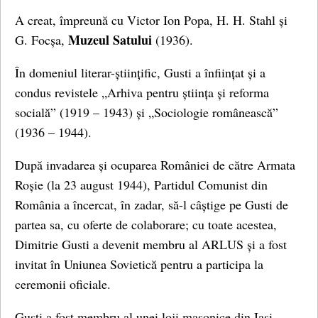
A creat, împreună cu Victor Ion Popa, H. H. Stahl și
Muzeul Satului
G. Focșa,
(1936).
În domeniul literar-științific, Gusti a înființat și a
condus revistele „Arhiva pentru știința și reforma
socială” (1919 – 1943) și „Sociologie românească”
(1936 – 1944).
După invadarea și ocuparea României de către Armata
Roșie (la 23 august 1944), Partidul Comunist din
România a încercat, în zadar, să-l câștige pe Gusti de
partea sa, cu oferte de colaborare; cu toate acestea,
Dimitrie Gusti a devenit membru al ARLUS și a fost
invitat în Uniunea Sovietică pentru a participa la
ceremonii oficiale.
Gusti a fost membru al unei loji masonice din Iași.