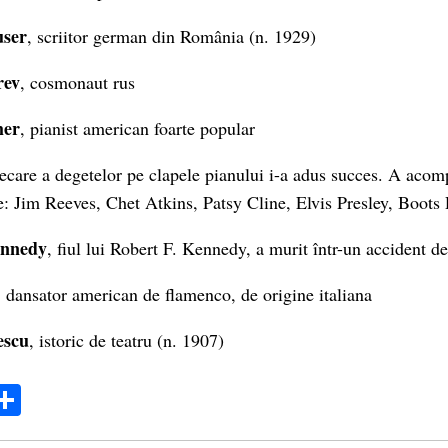
ser
, scriitor german din România (n. 1929)
rev
, cosmonaut rus
mer
, pianist american foarte popular
ecare a degetelor pe clapele pianului i-a adus succes. A acom
re: Jim Reeves, Chet Atkins, Patsy Cline, Elvis Presley, Boot
ennedy
, fiul lui Robert F. Kennedy, a murit într-un accident de
, dansator american de flamenco, de origine italiana
escu
, istoric de teatru (n. 1907)
ok
ter
mail
Share