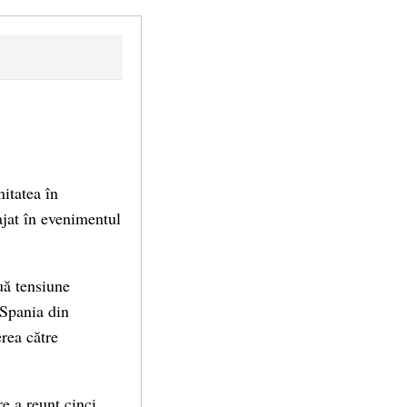
nitatea în
ajat în evenimentul
uă tensiune
 Spania din
rea către
re a reunt cinci