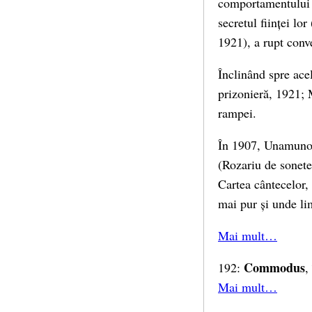
comportamentului p
secretul ființei l
1921), a rupt conve
Înclinând spre ace
prizonieră, 1921; 
rampei.
În 1907, Unamuno a
(Rozariu de sonete
Cartea cântecelor, 
mai pur și unde li
Mai mult…
Commodus
192:
,
Mai mult…