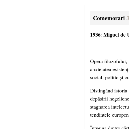
Comemorari
1936
Miguel de
:
Opera filozofului, 
anxietatea existenț
social, politic și 
Distingând istoria
depășirii hegeliene
stagnarea intelect
tendințele europen
Într-una dintre căr