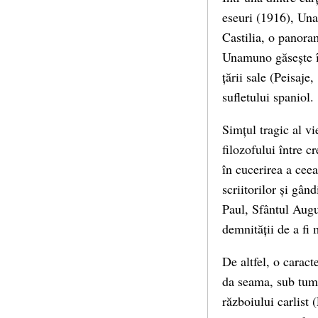
eseuri (1916), Una
Castilia, o panoram
Unamuno găsește în
țării sale (Peisaje
sufletului spaniol.
Simțul tragic al vi
filozofului între c
în cucerirea a ceea 
scriitorilor și gân
Paul, Sfântul Augus
demnității de a fi 
De altfel, o caract
da seama, sub tumu
războiului carlist 