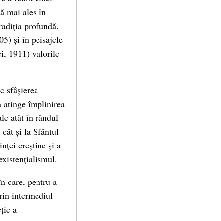
ă mai ales în
tradiția profundă.
5) și în peisajele
ei, 1911) valorile
c sfâșierea
a atinge împlinirea
e atât în ​​rândul
cât și la Sfântul
nței creștine și a
existențialismul.
în care, pentru a
rin intermediul
ție a