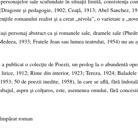
ersonajelor sale scufundate în situații limită, consistența co
or (Dragoste și pedagogie, 1902; Ceață, 1913; Abel Sanchez, 1
nțiile romanului realist și a creat „nivola”, o varietate a „nove
lași personaj abstract ca și romanele sale, dramele sale (Phed
Medeea, 1933; Fratele Jean sau lumea teatrului, 1954) nu au a
 publicat o colecție de Poezii, un prolog la o abundentă ope
 lirice, 1912; Rime din interior, 1923; Tereza, 1924; Baladele 
1953; 50 de poezii inedite, 1958), în care se află, fără îndoial
mbajul, aspru și colțuros, este, asemenea omului, fără concesii
 împărat roman