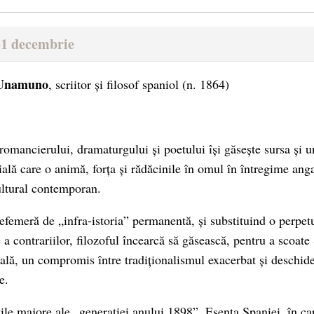
31 decembrie
 Unamuno
, scriitor și filosof spaniol (n. 1864)
romancierului, dramaturgului și poetului își găsește sursa și u
ială care o animă, forța și rădăcinile în omul în întregime ang
cultural contemporan.
 efemeră de „infra-istoria” permanentă, și substituind o perpet
 a contrariilor, filozoful încearcă să găsească, pentru a scoate
uală, un compromis între tradiționalismul exacerbat și deschide
e.
țile majore ale „generației anului 1898”, Esența Spaniei, în ca