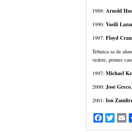
Arnold
Hau
1988:
Vasili Laza
1990:
Floyd Cra
1997:
Tehnica sa de alun
vedete, printre ca
Michael K
1997:
José Greco
2000:
Ion Zamfir
2001:
Facebo
Twit
E