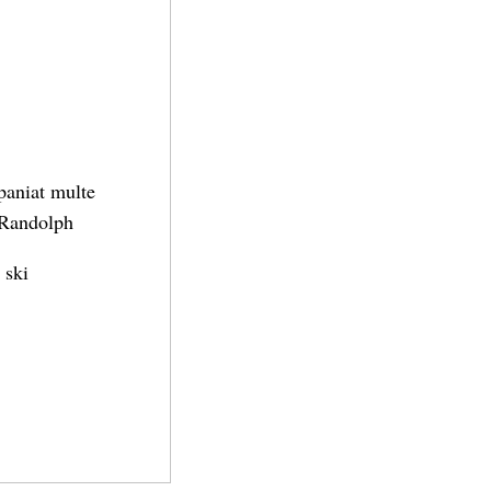
paniat multe
s Randolph
 ski