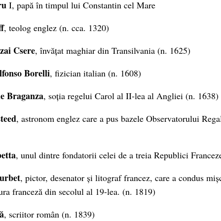
ru
I, papă în timpul lui Constantin cel Mare
f
, teolog englez (n. cca. 1320)
zai Csere
, învățat maghiar din Transilvania (n. 1625)
fonso Borelli
, fizician italian (n. 1608)
de Braganza
, soția regelui Carol al II-lea al Angliei (n. 1638)
teed
, astronom englez care a pus bazele Observatorului Reg
etta
, unul dintre fondatorii celei de a treia Republici France
urbet
, pictor, desenator și litograf francez, care a condus mișc
ura franceză din secolul al 19-lea. (n. 1819)
ă
, scriitor român (n. 1839)