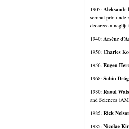
Aleksandr 
1905:
semnal prin unde ra
deoarece a neglijat
Arsène d’A
1940:
Charles Ko
1950:
Eugen Her
1956:
Sabin Drăg
1968:
Raoul Wal
1980:
and Sciences (A
Rick Nelso
1985:
Nicolae Kir
1985: