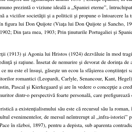
muno prezintă o viziune ideală a „Spaniei eterne”, întruchipat
ă a viciilor societății și a politicii și propune o întoarcere la 
 figura lui Don Quijote (Viața lui Don Quijote și Sancho, 190
, 1902; Din țara mea, 1903; Prin ținuturile Portugaliei și Spani
eții (1913) și Agonia lui Hristos (1924) dezvăluie în mod tragi
redință și rațiune. Însetat de nemurire și devorat de dorința de 
ce nu este el însuși, găsește un ecou la sfâșierea conștiinței sal
ditorilor romantici (Leopardi, Carlyle, Senancour, Kant, Hegel) 
tin, Pascal și Kierkegaard și are în vedere o concepție a credi
muritor dintr-o perspectivă foarte personală, care prefigurează 
eristică a existențialismului său este că recursul său la roman, 
ltul evenimentelor, de mersul neîntrerupt al „infra-istoriei” p
(Pace în război, 1897), pentru a depista, sub aparenta contradic