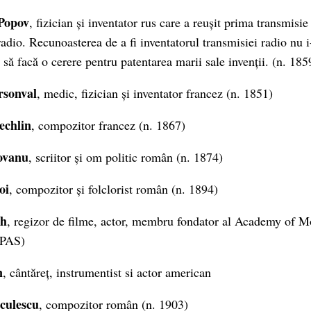
Popov
, fizician și inventator rus care a reușit prima transmisi
dio. Recunoasterea de a fi inventatorul transmisiei radio nu i-
 să facă o cerere pentru patentarea marii sale invenții. (n. 185
rsonval
, medic, fizician și inventator francez (n. 1851)
echlin
, compozitor francez (n. 1867)
ovanu
, scriitor și om politic român (n. 1874)
oi
, compozitor și folclorist român (n. 1894)
sh
, regizor de filme, actor, membru fondator al Academy of M
MPAS)
n
, cântăreț, instrumentist si actor american
culescu
, compozitor român (n. 1903)