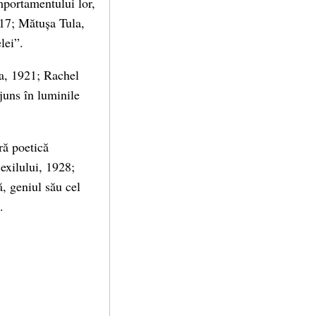
mportamentului lor,
917; Mătușa Tula,
lei”.
ra, 1921; Rachel
juns în luminile
ră poetică
exilului, 1928;
ă, geniul său cel
.