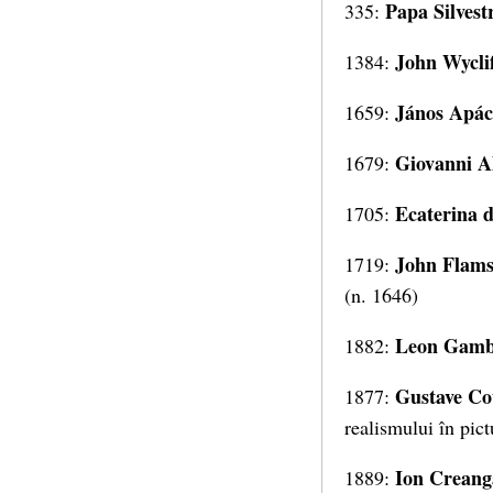
Papa Silvest
335:
John Wyclif
1384:
János Apác
1659:
Giovanni Al
1679:
Ecaterina 
1705:
John Flams
1719:
(n. 1646)
Leon Gamb
1882:
Gustave Co
1877:
realismului în pict
Ion Creang
1889: