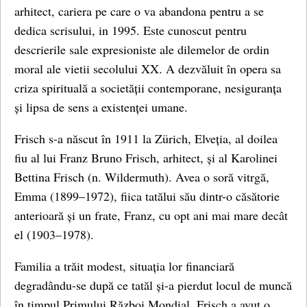
arhitect, cariera pe care o va abandona pentru a se
dedica scrisului, in 1995. Este cunoscut pentru
descrierile sale expresioniste ale dilemelor de ordin
moral ale vietii secolului XX. A dezvăluit în opera sa
criza spirituală a societății contemporane, nesiguranța
și lipsa de sens a existenței umane.
Frisch s-a născut în 1911 la Zürich, Elveția, al doilea
fiu al lui Franz Bruno Frisch, arhitect, și al Karolinei
Bettina Frisch (n. Wildermuth). Avea o soră vitrgă,
Emma (1899–1972), fiica tatălui său dintr-o căsătorie
anterioară și un frate, Franz, cu opt ani mai mare decât
el (1903–1978).
Familia a trăit modest, situația lor financiară
degradându-se după ce tatăl și-a pierdut locul de muncă
în timpul Primului Război Mondial. Frisch a avut o