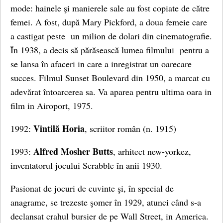
mode: hainele şi manierele sale au fost copiate de către
femei. A fost, după Mary Pickford, a doua femeie care
a castigat peste un milion de dolari din cinematografie.
În 1938, a decis să părăsească lumea filmului pentru a
se lansa în afaceri in care a inregistrat un oarecare
succes. Filmul Sunset Boulevard din 1950, a marcat cu
adevărat întoarcerea sa. Va aparea pentru ultima oara in
film in Airoport, 1975.
Vintilă Horia
1992:
, scriitor român (n. 1915)
Alfred Mosher Butts
1993:
, arhitect new-yorkez,
inventatorul jocului Scrabble în anii 1930.
Pasionat de jocuri de cuvinte şi, în special de
anagrame, se trezeste şomer în 1929, atunci când s-a
declansat crahul bursier de pe Wall Street, in America.