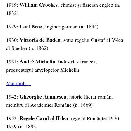
William Crookes
1919:
, chimist și fizician englez (n.
1832)
Carl Benz
1929:
, inginer german (n. 1844)
Victoria de Baden
1930:
, soția regelui Gustaf al V-lea
al Suediei (n. 1862)
André Michelin,
1931:
industrias francez,
producatorul anvelopelor Michelin
Mai mult…
Gheorghe Adamescu
1942:
, istoric literar român,
membru al Academiei Române (n. 1869)
Regele Carol al II-lea
1953:
, rege al României 1930-
1939 (n. 1893)