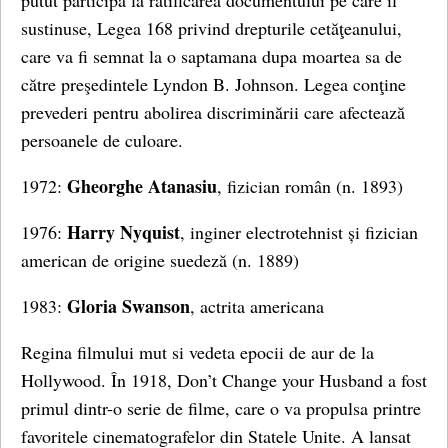
putut participa la ratificarea documentului pe care il
sustinuse, Legea 168 privind drepturile cetăţeanului,
care va fi semnat la o saptamana dupa moartea sa de
către preşedintele Lyndon B. Johnson. Legea conţine
prevederi pentru abolirea discriminării care afectează
persoanele de culoare.
Gheorghe Atanasiu
1972:
, fizician român (n. 1893)
Harry Nyquist
1976:
, inginer electrotehnist și fizician
american de origine suedeză (n. 1889)
Gloria Swanson
1983:
, actrita americana
Regina filmului mut si vedeta epocii de aur de la
Hollywood. În 1918, Don’t Change your Husband a fost
primul dintr-o serie de filme, care o va propulsa printre
favoritele cinematografelor din Statele Unite. A lansat