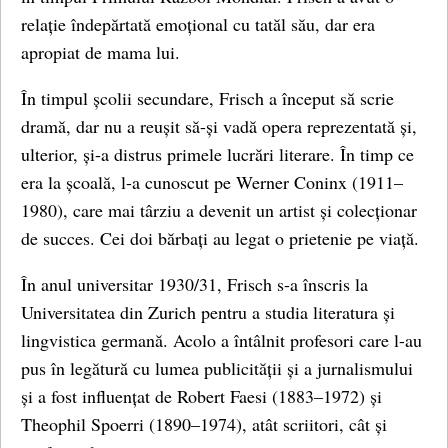
relație îndepărtată emoțional cu tatăl său, dar era
apropiat de mama lui.
În timpul școlii secundare, Frisch a început să scrie
dramă, dar nu a reușit să-și vadă opera reprezentată și,
ulterior, și-a distrus primele lucrări literare. În timp ce
era la școală, l-a cunoscut pe Werner Coninx (1911–
1980), care mai târziu a devenit un artist și colecționar
de succes. Cei doi bărbați au legat o prietenie pe viață.
În anul universitar 1930/31, Frisch s-a înscris la
Universitatea din Zurich pentru a studia literatura și
lingvistica germană. Acolo a întâlnit profesori care l-au
pus în legătură cu lumea publicității și a jurnalismului
și a fost influențat de Robert Faesi (1883–1972) și
Theophil Spoerri (1890–1974), atât scriitori, cât și