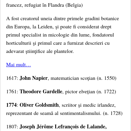
francez, refugiat în Flandra (Belgia)
A fost creatorul uneia dintre primele gradini botanice
din Europa, la Leiden, şi poate fi considerat drept
primul specialist in micologie din lume, fondatorul
horticulturii şi primul care a furnizat descrieri cu
adevarat ştiinţifice ale plantelor.
Mai mult…
John Napier
1617:
, matematician scoțian (n. 1550)
Theodore Gardelle
1761:
, pictor elvețian (n. 1722)
1774
Oliver Goldsmith
:
, scriitor și medic irlandez,
reprezentant de seamă al sentimentalismului. (n. 1728)
Joseph Jérôme Lefrançois de Lalande,
1807: