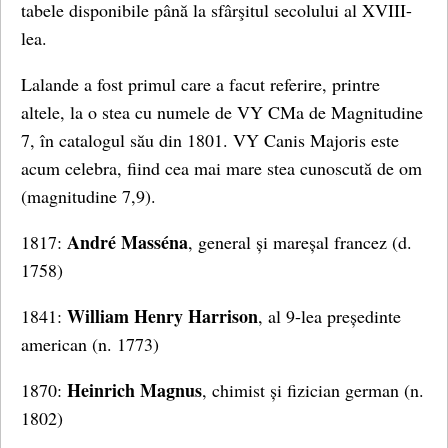
tabele disponibile până la sfârşitul secolului al XVIII-
lea.
Lalande a fost primul care a facut referire, printre
altele, la o stea cu numele de VY CMa de Magnitudine
7, în catalogul său din 1801. VY Canis Majoris este
acum celebra, fiind cea mai mare stea cunoscută de om
(magnitudine 7,9).
André Masséna
1817:
, general și mareșal francez (d.
1758)
William Henry Harrison
1841:
, al 9-lea președinte
american (n. 1773)
Heinrich Magnus
1870:
, chimist și fizician german (n.
1802)