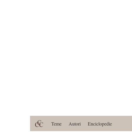
Teme
Autori
Enciclopedie