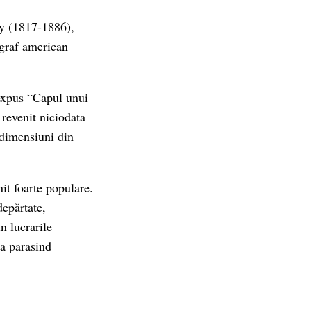
ny (1817-1886),
ograf american
 expus “Capul unui
 revenit niciodata
i dimensiuni din
it foarte populare.
depărtate,
n lucrarile
a parasind