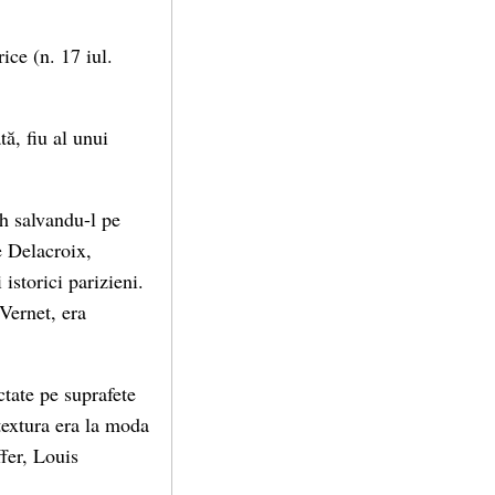
orice
(n. 17 iul.
ă, fiu al unui
h salvandu-l pe
e Delacroix,
istorici parizieni.
Vernet, era
ctate pe suprafete
 textura era la moda
ffer, Louis