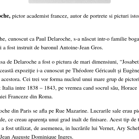
oche,
pictor academist francez, autor de portrete si picturi ist
e, cunoscut ca Paul Delaroche, s-a născut intr-o familie bogat
şi a fost instruit de baronul Antoine-Jean Gros.
sa de Delaroche a fost o pictura de mari dimensiuni, “Josabet
ceastă expoziţie i-a cunoscut pe Théodore Géricault şi Eugèn
acestora. Cei trei vor forma nucleul unui mare grup de pictori 
t Italia intre 1838 – 1843, pe vremea cand socrul său, Horace 
miei Franceze din Roma.
roche din Paris se afla pe Rue Mazarine. Lucrarile sale erau pi
de, ce creau aparenţa unui grad inalt de finisare. Acest tip de
 a fost utilizat, de asemenea, in lucrările lui Vernet, Ary Sche
 Jean Auguste Dominique Ingres.