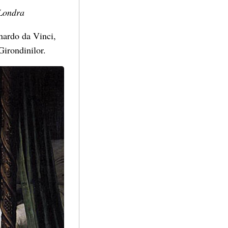
 Londra
onardo da Vinci,
Girondinilor.