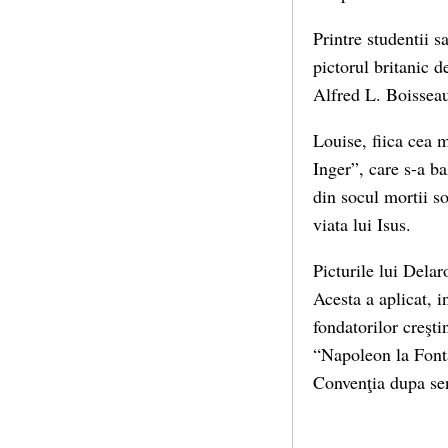
Printre studentii 
pictorul britanic 
Alfred L. Boissea
Louise, fiica cea 
Inger”, care s-a b
din socul mortii so
viata lui Isus.
Picturile lui Delar
Acesta a aplicat, i
fondatorilor creşti
“Napoleon la Font
Convenţia dupa sen