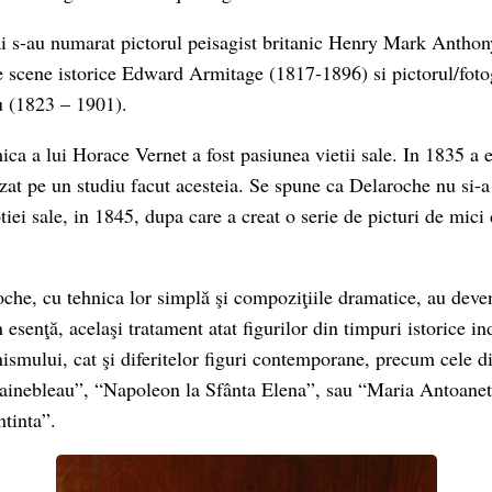
sai s-au numarat pictorul peisagist britanic Henry Mark Antho
de scene istorice Edward Armitage (1817-1896) si pictorul/fot
u (1823 – 1901).
mica a lui Horace Vernet a fost pasiunea vietii sale. In 1835 a
azat pe un studiu facut acesteia. Se spune ca Delaroche nu si-a
tiei sale, in 1845, dupa care a creat o serie de picturi de mic
oche, cu tehnica lor simplă şi compoziţiile dramatice, au deven
n esenţă, acelaşi tratament atat figurilor din timpuri istorice in
nismului, cat şi diferitelor figuri contemporane, precum cele di
ainebleau”, “Napoleon la Sfânta Elena”, sau “Maria Antoanet
tinta”.