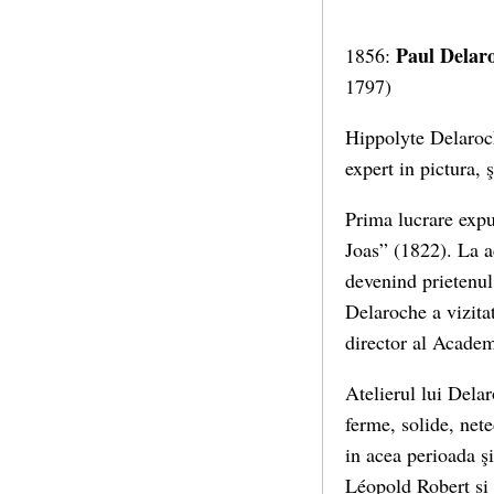
Paul Delar
1856:
1797)
Hippolyte Delaroch
expert in pictura, 
Prima lucrare expu
Joas” (1822). La a
devenind prietenul 
Delaroche a vizita
director al Acade
Atelierul lui Dela
ferme, solide, nete
in acea perioada şi
Léopold Robert si