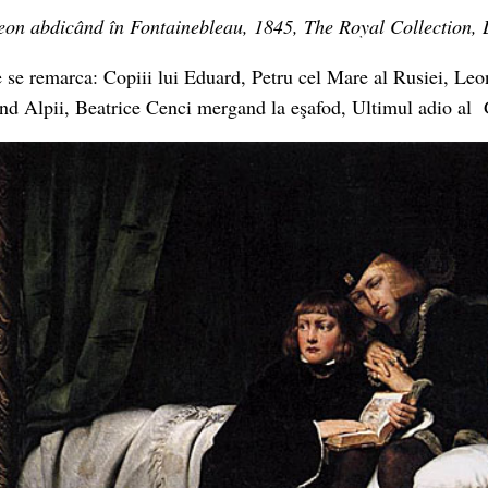
on abdicând în Fontainebleau, 1845, The Royal Collection,
e se remarca: Copiii lui Eduard, Petru cel Mare al Rusiei, Le
nd Alpii, Beatrice Cenci mergand la eşafod, Ultimul adio al 