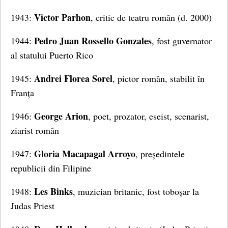
Victor Parhon
1943:
, critic de teatru român (d. 2000)
Pedro Juan Rossello Gonzales
1944:
, fost guvernator
al statului Puerto Rico
Andrei Florea Sorel
1945:
, pictor român, stabilit în
Franța
George Arion
1946:
, poet, prozator, eseist, scenarist,
ziarist român
Gloria Macapagal Arroyo
1947:
, președintele
republicii din Filipine
Les Binks
1948:
, muzician britanic, fost toboșar la
Judas Priest