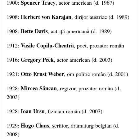
Spencer Tracy
1900:
, actor american (d. 1967)
Herbert von Karajan
1908:
, dirijor austriac (d. 1989)
Bette Davis
1908:
, actriță americană (d. 1989)
Vasile Copilu-Cheatră
1912:
, poet, prozator român
Gregory Peck
1916:
, actor american (d. 2003)
Otto Ernst Weber
1921:
, om politic român (d. 2001)
Mircea Săucan
1928:
, regizor, prozator român (d.
2003)
Ioan Ursu
1928:
, fizician român (d. 2007)
Hugo Claus
1929:
, scriitor, dramaturg belgian (d.
2008)