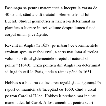
Fascinația sa pentru matematică a început la vârsta de
40 de ani, când a citit tratatul „Elementele” al lui
Euclid. Studiul geometriei și fizicii l-a determinat să
planifice o lucrare în trei volume despre lumea fizică,
corpul uman și cetățenie.
Revenit în Anglia în 1637, pe măsură ce evenimentele
evoluau spre un război civil, a scris mai întâi al treilea
volum sub titlul „Elementele dreptului natural și
politic” (1640). Criza politică din Anglia l-a determinat
să fugă în exil la Paris, unde a rămas până în 1651.
Hobbes s-a bucurat de favoarea regală și de siguranță în
raport cu inamicii săi începând cu 1660, când a urcat
pe tron Carol al II-lea. Hobbes îi predase mai înainte
matematica lui Carol. A fost amenințat pentru scurt