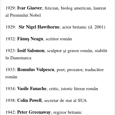
Ivar Giaever
1929:
, fizician, biolog american, laureat
al Premiului Nobel
Sir Nigel Hawthorne
1929:
, actor britanic (d. 2001)
Fănuș Neagu
1932:
, scriitor român
Iosif Salomon
1923:
, sculptor și gravor român, stabilit
în Danemarca
Romulus
Vulpescu
1933:
, poet, prozator, traducător
român
Vasile Fanache
1934:
, critic, istoric literar român
Colin Powell
1938:
, secretar de stat al SUA
Peter Greenaway
1942:
, regizor britanic