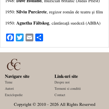
Dave Holland
1948:
, muzician britanic (Judas Priest)
Silviu Purcărete
1950:
, regizor român de teatru și film
Agnetha Fältskog
1950:
, cântăreață suedeză (ABBA)
Facebook
Twitter
Email
Share
Navigare site
Link-uri site
Teme
Despre noi
Autori
Termeni si conditii
Enciclopedie
Contact
Copyright © 2010 - 2026 All Rights Reserved