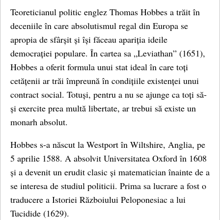
Teoreticianul politic englez Thomas Hobbes a trăit în
deceniile în care absolutismul regal din Europa se
apropia de sfârșit și își făceau apariția ideile
democrației populare. În cartea sa „Leviathan” (1651),
Hobbes a oferit formula unui stat ideal în care toți
cetățenii ar trăi împreună în condițiile existenței unui
contract social. Totuși, pentru a nu se ajunge ca toți să-
și exercite prea multă libertate, ar trebui să existe un
monarh absolut.
Hobbes s-a născut la Westport în Wiltshire, Anglia, pe
5 aprilie 1588. A absolvit Universitatea Oxford în 1608
și a devenit un erudit clasic și matematician înainte de a
se interesa de studiul politicii. Prima sa lucrare a fost o
traducere a Istoriei Războiului Peloponesiac a lui
Tucidide (1629).