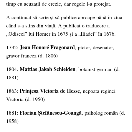
timp cu acuzații de erezie, dar regele l-a protejat.
A continuat să scrie și să publice aproape până în ziua
când s-a stins din viață. A publicat o traducere a
„Odiseei” lui Homer în 1675 și a „Iliadei” în 1676.
Jean Honoré Fragonard
1732:
, pictor, desenator,
gravor francez (d. 1806)
Mattias Jakob Schleiden
1804:
, botanist german (d.
1881)
Prințesa Victoria de Hesse
1863:
, nepoata reginei
Victoria (d. 1950)
Florian Ștefănescu-Goangă
1881:
, psiholog român (d.
1958)