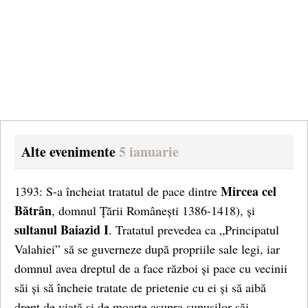
Alte evenimente
5 ianuarie
Mircea cel
1393: S-a încheiat tratatul de pace dintre
Bătrân
, domnul Țării Românești 1386-1418), și
sultanul Baiazid I
. Tratatul prevedea ca „Principatul
Valahiei” să se guverneze după propriile sale legi, iar
domnul avea dreptul de a face război și pace cu vecinii
săi și să încheie tratate de prietenie cu ei și să aibă
drept de viață și de moarte asupra supușilor săi.