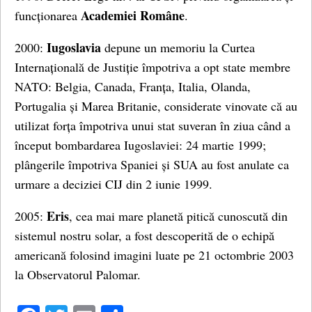
Academiei Române
funcționarea
.
Iugoslavia
2000:
depune un memoriu la Curtea
Internațională de Justiție împotriva a opt state membre
NATO: Belgia, Canada, Franța, Italia, Olanda,
Portugalia și Marea Britanie, considerate vinovate că au
utilizat forța împotriva unui stat suveran în ziua când a
început bombardarea Iugoslaviei: 24 martie 1999;
plângerile împotriva Spaniei și SUA au fost anulate ca
urmare a deciziei CIJ din 2 iunie 1999.
Eris
2005:
, cea mai mare planetă pitică cunoscută din
sistemul nostru solar, a fost descoperită de o echipă
americană folosind imagini luate pe 21 octombrie 2003
la Observatorul Palomar.