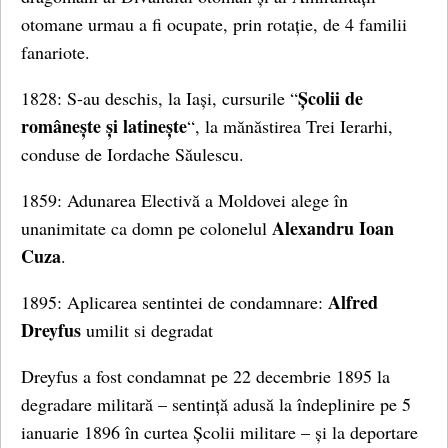
otomane urmau a fi ocupate, prin rotație, de 4 familii
fanariote.
Școlii de
1828: S-au deschis, la Iași, cursurile “
românește și latinește
“, la mănăstirea Trei Ierarhi,
conduse de Iordache Săulescu.
1859: Adunarea Electivă a Moldovei alege în
Alexandru Ioan
unanimitate ca domn pe colonelul
Cuza
.
Alfred
1895: Aplicarea sentintei de condamnare:
Dreyfus
umilit si degradat
Dreyfus a fost condamnat pe 22 decembrie 1895 la
degradare militară – sentință adusă la îndeplinire pe 5
ianuarie 1896 în curtea Școlii militare – și la deportare