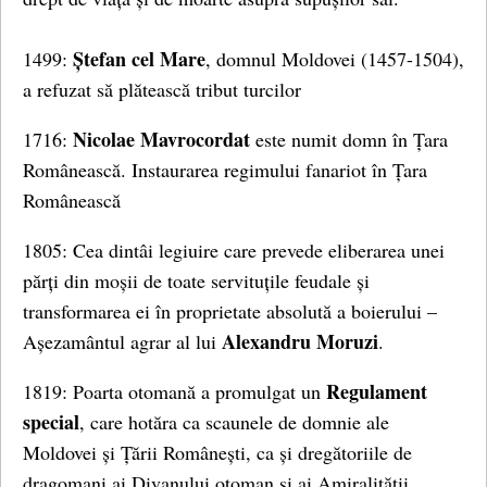
Ștefan cel Mare
1499:
, domnul Moldovei (1457-1504),
a refuzat să plătească tribut turcilor
Nicolae Mavrocordat
1716:
este numit domn în Țara
Românească. Instaurarea regimului fanariot în Țara
Românească
1805: Cea dintâi legiuire care prevede eliberarea unei
părți din moșii de toate servituțile feudale și
transformarea ei în proprietate absolută a boierului –
Alexandru Moruzi
Așezamântul agrar al lui
.
Regulament
1819: Poarta otomană a promulgat un
special
, care hotăra ca scaunele de domnie ale
Moldovei și Țării Românești, ca și dregătoriile de
dragomani ai Divanului otoman și ai Amiralității