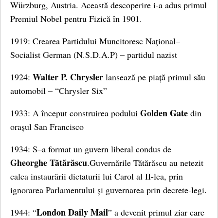
Würzburg, Austria. Această descoperire i-a adus primul
Premiul Nobel pentru Fizică în 1901.
1919: Crearea Partidului Muncitoresc Național–
Socialist German (N.S.D.A.P) – partidul nazist
Walter P. Chrysler
1924:
lansează pe piață primul său
automobil – “Chrysler Six”
Golden Gate
1933: A început construirea podului
din
orașul San Francisco
1934: S–a format un guvern liberal condus de
Gheorghe Tătărăscu
.Guvernările Tătărăscu au netezit
calea instaurării dictaturii lui Carol al II-lea, prin
ignorarea Parlamentului și guvernarea prin decrete-legi.
London Daily Mail
1944: “
” a devenit primul ziar care