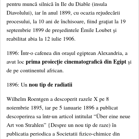
pentru muncă silnică în Ile du Diable (insula
Diavolului), iar în anul 1899, cu ocazia rejudecării
procesului, la 10 ani de închisoare, fiind grațiat la 19
septembrie 1899 de președintele Émile Loubet și
reabilitat abia la 12 iulie 1906.
1896: Într-o cafenea din orașul egiptean Alexandria, a
prima proiecție cinematografică din Egipt
avut loc
și
de pe continentul african.
nou tip de radiatii
1896: Un
Wilhelm Roentgen a descoperit razele X pe 8
noiembrie 1895, iar pe 5 ianuarie 1896 a publicat
descoperirea sa într-un articol intitulat “Über eine neue
Art von Strahlen” {Despre un nou tip de raze) în
publicatia periodica a Societatii fizico-chimice din