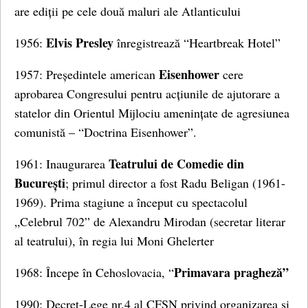
are ediții pe cele două maluri ale Atlanticului
Elvis Presley
1956:
înregistrează “Heartbreak Hotel”
Eisenhower
1957: Președintele american
cere
aprobarea Congresului pentru acțiunile de ajutorare a
statelor din Orientul Mijlociu amenințate de agresiunea
comunistă – “Doctrina Eisenhower”.
Teatrului de Comedie din
1961: Inaugurarea
București
; primul director a fost Radu Beligan (1961-
1969). Prima stagiune a început cu spectacolul
„Celebrul 702” de Alexandru Mirodan (secretar literar
al teatrului), în regia lui Moni Ghelerter
Primavara pragheză”
1968: Începe în Cehoslovacia, “
1990: Decret-Lege nr.4 al CFSN privind organizarea și