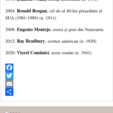
Ronald Reagan
2004:
, cel de-al 40-lea președinte al
SUA (1981-1989) (n. 1911)
Eugenio Montejo
2008:
, eseist și poet din Venezuela
Ray Bradbury
2012:
, scriitor american (n. 1920)
Viorel Comănici
2020:
, actor român (n. 1941)
Facebook
Twitter
Email
Share