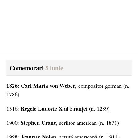
Comemorari
5 iunie
1826: Carl Maria von Weber
, compozitor german (n.
1786)
Regele Ludovic X al Franței
1316:
(n. 1289)
Stephen Crane
1900:
, scriitor american (n. 1871)
Jeanette Nolan
1998:
, actriță americană (n. 1911)