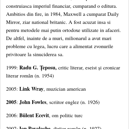
construiasca imperiul financiar, cumparand o editura.
Ambitios din fire, in 1984, Maxwell a cumparat Daily
Mirror, ziar national britanic. A fost acuzat insa si
pentru metodele mai putin ortodoxe utilizate in afaceri.
De altfel, inainte de a muri, milionarul a avut mari
probleme cu legea, lucru care a alimentat zvonurile
privitoare la sinuciderea sa.
Radu G. Țeposu,
1999:
critic literar, eseist și cronicar
literar român (n. 1954)
Link Wray
2005:
, muzician american
2005
John Fowles
:
, scriitor englez (n. 1926)
Bülent Ecevit
2006:
, om politic turc
Ion Pavalache
2007:
, dirijor român (n. 1927)