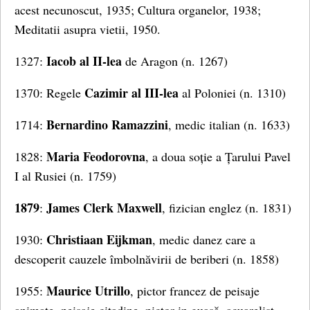
acest necunoscut, 1935; Cultura organelor, 1938;
Meditatii asupra vietii, 1950.
Iacob al II-lea
1327:
de Aragon (n. 1267)
Cazimir al III-lea
1370: Regele
al Poloniei (n. 1310)
Bernardino Ramazzini
1714:
, medic italian (n. 1633)
Maria Feodorovna
1828:
, a doua soție a Țarului Pavel
I al Rusiei (n. 1759)
1879
James Clerk Maxwell
:
, fizician englez (n. 1831)
Christiaan Eijkman
1930:
, medic danez care a
descoperit cauzele îmbolnăvirii de beriberi (n. 1858)
Maurice Utrillo
1955:
, pictor francez de peisaje