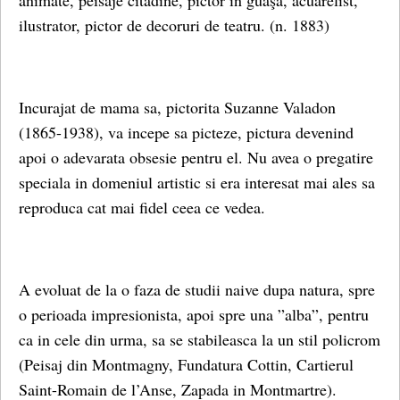
animate, peisaje citadine, pictor in guaşă, acuarelist,
ilustrator, pictor de decoruri de teatru. (n. 1883)
Incurajat de mama sa, pictorita Suzanne Valadon
(1865-1938), va incepe sa picteze, pictura devenind
apoi o adevarata obsesie pentru el. Nu avea o pregatire
speciala in domeniul artistic si era interesat mai ales sa
reproduca cat mai fidel ceea ce vedea.
A evoluat de la o faza de studii naive dupa natura, spre
o perioada impresionista, apoi spre una ”alba”, pentru
ca in cele din urma, sa se stabileasca la un stil policrom
(Peisaj din Montmagny, Fundatura Cottin, Cartierul
Saint-Romain de l’Anse, Zapada in Montmartre).