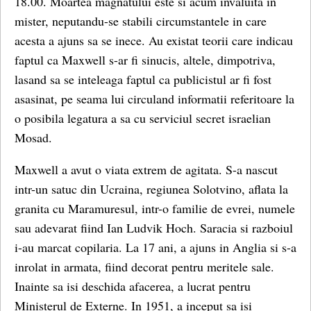
18.00. Moartea magnatului este si acum invaluita in
mister, neputandu-se stabili circumstantele in care
acesta a ajuns sa se inece. Au existat teorii care indicau
faptul ca Maxwell s-ar fi sinucis, altele, dimpotriva,
lasand sa se inteleaga faptul ca publicistul ar fi fost
asasinat, pe seama lui circuland informatii referitoare la
o posibila legatura a sa cu serviciul secret israelian
Mosad.
Maxwell a avut o viata extrem de agitata. S-a nascut
intr-un satuc din Ucraina, regiunea Solotvino, aflata la
granita cu Maramuresul, intr-o familie de evrei, numele
sau adevarat fiind Ian Ludvik Hoch. Saracia si razboiul
i-au marcat copilaria. La 17 ani, a ajuns in Anglia si s-a
inrolat in armata, fiind decorat pentru meritele sale.
Inainte sa isi deschida afacerea, a lucrat pentru
Ministerul de Externe. In 1951, a inceput sa isi