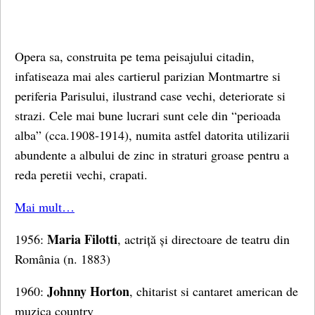
Opera sa, construita pe tema peisajului citadin,
infatiseaza mai ales cartierul parizian Montmartre si
periferia Parisului, ilustrand case vechi, deteriorate si
strazi. Cele mai bune lucrari sunt cele din “perioada
alba” (cca.1908-1914), numita astfel datorita utilizarii
abundente a albului de zinc in straturi groase pentru a
reda peretii vechi, crapati.
Mai mult…
Maria Filotti
1956:
, actriță și directoare de teatru din
România (n. 1883)
Johnny Horton
1960:
, chitarist si cantaret american de
muzica country