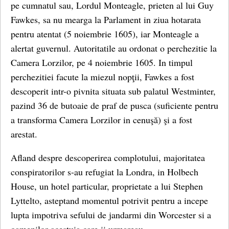
pe cumnatul sau, Lordul Monteagle, prieten al lui Guy
Fawkes, sa nu mearga la Parlament in ziua hotarata
pentru atentat (5 noiembrie 1605), iar Monteagle a
alertat guvernul. Autoritatile au ordonat o perchezitie la
Camera Lorzilor, pe 4 noiembrie 1605. In timpul
perchezitiei facute la miezul nopţii, Fawkes a fost
descoperit intr-o pivnita situata sub palatul Westminter,
pazind 36 de butoaie de praf de pusca (suficiente pentru
a transforma Camera Lorzilor in cenuşă) şi a fost
arestat.
Afland despre descoperirea complotului, majoritatea
conspiratorilor s-au refugiat la Londra, in Holbech
House, un hotel particular, proprietate a lui Stephen
Lyttelto, asteptand momentul potrivit pentru a incepe
lupta impotriva sefului de jandarmi din Worcester si a