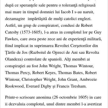
după ce speranţele sale pentru o toleranţă religioasă
mai mare in timpul domniei lui Iacob I s-au naruit,
dezamagire impărtăşită de mulţi catolici englezi.
Astfel, un grup de conspiratori, condusi de Robert
Catesby (1573-1605), l-a atras in complotul lor pe Guy
Fawkes, care avea peste zece ani de experienţă militară,
fiind implicat in suprimarea Revoltei Cerşetorilor din
Ţările de Jos (Razboiul de Opzeci de Ani sau Revolta
Olandeza) controlate de spanioli. Alţi membri ai
conspiraţiei au fost John Wright, Thomas Wintour,
Thomas Percy, Robert Keyes, Thomas Bates, Robert
Wintour, Christopher Wright, John Grant, Ambrozie
Rookwood, Everard Digby şi Francis Tresham.
Printr-o scrisoare anonima (26 octombrie 1605) in care
ii dezvaluia complotul, unul dintre membri l-a avertizat