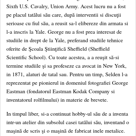
Sixth U.S. Cavalry, Union Army. Acest lucru nu a fost
pe placul tatălui său care, după interventii si discuţii
serioase cu fiul său, a reusit sa-l elibereze din armata si
l-a inscris la Yale. George nu a fost prea interesat de
studiile in drept de la Yale, preferand studiile tehnice
oferite de Şcoala Ştiinţifică Sheffield (Sheffield
Scientific School). Cu toate acestea, a a reuşit să-si
termine studiile şi sa profeseze ca avocat in New York,
in 1871, alaturi de tatal sau. Pentru un timp, Selden l-a
reprezentat pe pionierul in domeniul fotografiei George
Eastman (fondatorul Eastman Kodak Company si
inventatorul rolfilmului) in materie de brevete.
In timpul liber, si-a continuat hobby-ul său de a inventa
intr-un atelier din subsolul casei tatălui său, inventand o
maşină de scris şi o maşină de fabricat inele metalice.