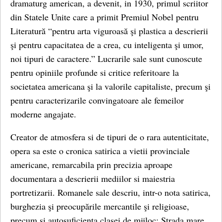
dramaturg american, a devenit, in 1930, primul scriitor
din Statele Unite care a primit Premiul Nobel pentru
Literatură “pentru arta viguroasă şi plastica a descrierii
şi pentru capacitatea de a crea, cu inteligenta şi umor,
noi tipuri de caractere.” Lucrarile sale sunt cunoscute
pentru opiniile profunde si critice referitoare la
societatea americana şi la valorile capitaliste, precum şi
pentru caracterizarile convingatoare ale femeilor
moderne angajate.
Creator de atmosfera si de tipuri de o rara autenticitate,
opera sa este o cronica satirica a vietii provinciale
americane, remarcabila prin precizia aproape
documentara a descrierii mediilor si maiestria
portretizarii. Romanele sale descriu, intr-o nota satirica,
burghezia şi preocupările mercantile şi religioase,
precum si autosuficienta clasei de mijloc: Strada mare