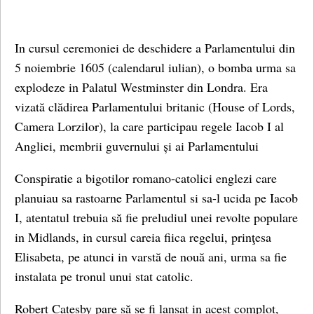
In cursul ceremoniei de deschidere a Parlamentului din
5 noiembrie 1605 (calendarul iulian), o bomba urma sa
explodeze in Palatul Westminster din Londra. Era
vizată clădirea Parlamentului britanic (House of Lords,
Camera Lorzilor), la care participau regele Iacob I al
Angliei, membrii guvernului și ai Parlamentului
Conspiratie a bigotilor romano-catolici englezi care
planuiau sa rastoarne Parlamentul si sa-l ucida pe Iacob
I, atentatul trebuia să fie preludiul unei revolte populare
in Midlands, in cursul careia fiica regelui, prinţesa
Elisabeta, pe atunci in varstă de nouă ani, urma sa fie
instalata pe tronul unui stat catolic.
Robert Catesby pare să se fi lansat in acest complot,