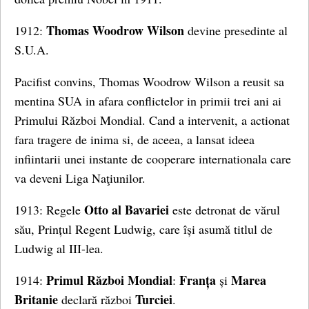
Thomas Woodrow Wilson
1912:
devine presedinte al
S.U.A.
Pacifist convins, Thomas Woodrow Wilson a reusit sa
mentina SUA in afara conflictelor in primii trei ani ai
Primului Război Mondial. Cand a intervenit, a actionat
fara tragere de inima si, de aceea, a lansat ideea
infiintarii unei instante de cooperare internationala care
va deveni Liga Naţiunilor.
Otto al Bavariei
1913: Regele
este detronat de vărul
său, Prințul Regent Ludwig, care își asumă titlul de
Ludwig al III-lea.
Primul Război Mondial
Franța
Marea
1914:
:
și
Britanie
Turciei
declară război
.