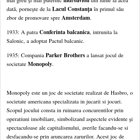
hidroavion
mai greu și mai puternic
din lume la acea
Lacul Constanța
dată, pornește de la
în primul său
Amsterdam
zbor de promovare spre
.
Conferinta balcanica
1933: A patra
, intrunita la
Salonic, a adoptat Pactul balcanic.
Parker Brothers
1935: Compania
a lansat jocul de
Monopoly
societate
.
Monopoly este un joc de societate realizat de Hasbro, o
societate americana specializata in jucarii si jocuri.
Scopul jocului consta in ruinarea concurentilor prin
operatiuni imobiliare, simbolizand aspectele evidente şi
spectaculoase ale capitalismului, averile facandu-se si
desfacandu-se prin aruncarea zarurilor. Acest joc de