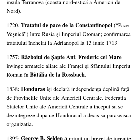
insula Terranova (coasta nord-estică a Americii de
Nord).
Tratatul de pace de la Constantinopol
1720:
(“Pace
Veșnică”) între Rusia și Imperiul Otoman; confirmarea
tratatului încheiat la Adrianopol la 13 iunie 1713
Războiul de Șapte Ani
Frederic cel Mare
1757:
:
învinge armatele aliate ale Franței și Sfântului Imperiu
Bătălia de la Rossbach
Roman în
.
Honduras
1838:
își declară independența deplină față
de Provinciile Unite ale Americii Centrale. Federatia
Statelor Unite ale Americii Centrale a inceput sa se
dezintegreze dupa ce Hondurasul a decis sa paraseasca
organizatia.
George B. Selden a
1895:
primit un brevet de inventie