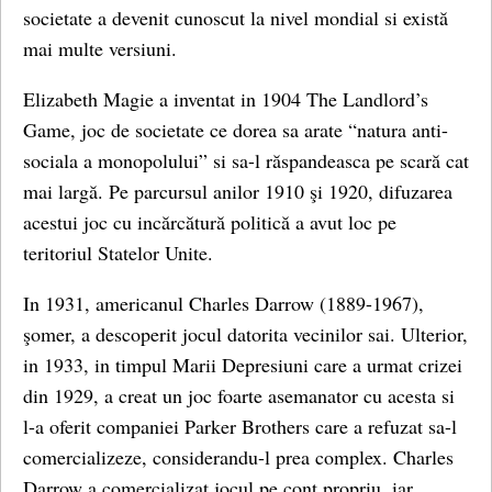
societate a devenit cunoscut la nivel mondial si există
mai multe versiuni.
Elizabeth Magie a inventat in 1904 The Landlord’s
Game, joc de societate ce dorea sa arate “natura anti-
sociala a monopolului” si sa-l răspandeasca pe scară cat
mai largă. Pe parcursul anilor 1910 şi 1920, difuzarea
acestui joc cu incărcătură politică a avut loc pe
teritoriul Statelor Unite.
In 1931, americanul Charles Darrow (1889-1967),
şomer, a descoperit jocul datorita vecinilor sai. Ulterior,
in 1933, in timpul Marii Depresiuni care a urmat crizei
din 1929, a creat un joc foarte asemanator cu acesta si
l-a oferit companiei Parker Brothers care a refuzat sa-l
comercializeze, considerandu-l prea complex. Charles
Darrow a comercializat jocul pe cont propriu, iar