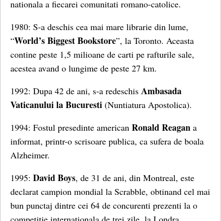
nationala a fiecarei comunitati romano-catolice.
1980: S-a deschis cea mai mare librarie din lume,
World’s Biggest Bookstore
“
”, la Toronto. Aceasta
contine peste 1,5 milioane de carti pe rafturile sale,
acestea avand o lungime de peste 27 km.
Ambasada
1992: Dupa 42 de ani, s-a redeschis
Vaticanului la Bucuresti
(Nuntiatura Apostolica).
Ronald Reagan
1994: Fostul presedinte american
a
informat, printr-o scrisoare publica, ca sufera de boala
Alzheimer.
David Boys
1995:
, de 31 de ani, din Montreal, este
declarat campion mondial la Scrabble, obtinand cel mai
bun punctaj dintre cei 64 de concurenti prezenti la o
competitie internationala de trei zile, la Londra.