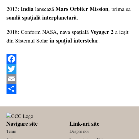
India
Mars Orbiter Mission
2013:
lansează
, prima sa
sondă spațială interplanetară
.
Voyager 2
2018: Conform NASA, nava spațială
a ieșit
în spațiul interstelar
din Sistemul Solar
.
Facebook
Twitter
Email
Share
Navigare site
Link-uri site
Teme
Despre noi