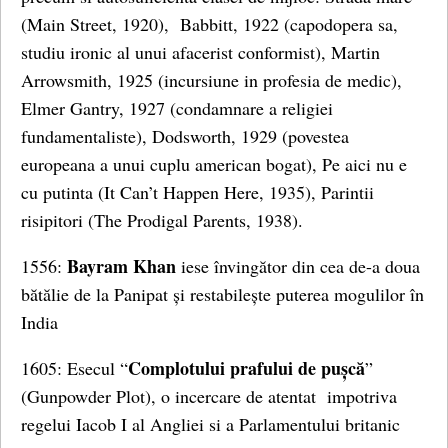
(Main Street, 1920), Babbitt, 1922 (capodopera sa,
studiu ironic al unui afacerist conformist), Martin
Arrowsmith, 1925 (incursiune in profesia de medic),
Elmer Gantry, 1927 (condamnare a religiei
fundamentaliste), Dodsworth, 1929 (povestea
europeana a unui cuplu american bogat), Pe aici nu e
cu putinta (It Can’t Happen Here, 1935), Parintii
risipitori (The Prodigal Parents, 1938).
Bayram Khan
1556:
iese învingător din cea de-a doua
bătălie de la Panipat și restabilește puterea mogulilor în
India
Complotului prafului de pușcă
1605: Esecul “
”
(Gunpowder Plot), o incercare de atentat impotriva
regelui Iacob I al Angliei si a Parlamentului britanic