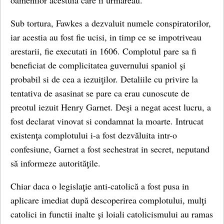
oamenilor acestuia care ii urmareau.
Sub tortura, Fawkes a dezvaluit numele conspiratorilor,
iar acestia au fost fie ucisi, in timp ce se impotriveau
arestarii, fie executati in 1606. Complotul pare sa fi
beneficiat de complicitatea guvernului spaniol şi
probabil si de cea a iezuiţilor. Detaliile cu privire la
tentativa de asasinat se pare ca erau cunoscute de
preotul iezuit Henry Garnet. Deşi a negat acest lucru, a
fost declarat vinovat si condamnat la moarte. Intrucat
existenţa complotului i-a fost dezvăluita intr-o
confesiune, Garnet a fost sechestrat in secret, neputand
să informeze autorităţile.
Chiar daca o legislaţie anti-catolică a fost pusa in
aplicare imediat după descoperirea complotului, mulţi
catolici in functii inalte şi loiali catolicismului au ramas