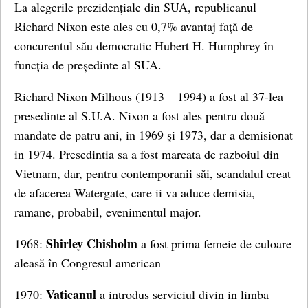
La alegerile prezidențiale din SUA, republicanul
Richard Nixon este ales cu 0,7% avantaj față de
concurentul său democratic Hubert H. Humphrey în
funcția de președinte al SUA.
Richard Nixon Milhous (1913 – 1994) a fost al 37-lea
presedinte al S.U.A. Nixon a fost ales pentru două
mandate de patru ani, in 1969 şi 1973, dar a demisionat
in 1974. Presedintia sa a fost marcata de razboiul din
Vietnam, dar, pentru contemporanii săi, scandalul creat
de afacerea Watergate, care ii va aduce demisia,
ramane, probabil, evenimentul major.
Shirley Chisholm
1968:
a fost prima femeie de culoare
aleasă în Congresul american
Vaticanul
1970:
a introdus serviciul divin in limba