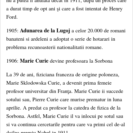
nu a putea fi anulata decat in 1911, după un proces care
a durat timp de opt ​​ani şi care a fost intentat de Henry
Ford.
Adunarea de la Lugoj
1905:
a celor 20.000 de romani
banateni si ardeleni a adoptat o serie de hotarari in
problema recunoasterii nationalitatii romane.
Marie Curie
1906:
devine profesoara la Sorbona
La 39 de ani, fiziciana franceza de origine poloneza,
Marie Sklodowska Curie, a devenit prima femeie
profesor universitar din Franţa. Marie Curie ii succede
sotului sau, Pierre Curie care murise prematur in luna
aprilie. A predat ca profesor la catedra de fizica de la
Sorbona. Astfel, Marie Curie il va inlocui pe sotul sau
si va continua cercetarile pentru care va primi cel de-al
doilea premiu Nobel in 1911.