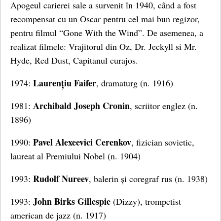
Apogeul carierei sale a survenit în 1940, când a fost
recompensat cu un Oscar pentru cel mai bun regizor,
pentru filmul “Gone With the Wind”. De asemenea, a
realizat filmele: Vrajitorul din Oz, Dr. Jeckyll si Mr.
Hyde, Red Dust, Capitanul curajos.
Laurențiu Faifer
1974:
, dramaturg (n. 1916)
Archibald Joseph Cronin
1981:
, scriitor englez (n.
1896)
Pavel Alexeevici Cerenkov
1990:
, fizician sovietic,
laureat al Premiului Nobel (n. 1904)
Rudolf Nureev
1993:
, balerin și coregraf rus (n. 1938)
John Birks Gillespie
1993:
(Dizzy), trompetist
american de jazz (n. 1917)