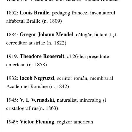
Louis Braille
1852:
, pedagog francez, inventatorul
alfabetul Braille (n. 1809)
Gregor Johann Mendel
1884:
, călugăr, botanist și
cercetător austriac (n. 1822)
Theodore Roosevelt
1919:
, al 26-lea președinte
american (n. 1858)
Iacob Negruzzi
1932:
, scriitor român, membru al
Academiei Române (n. 1842)
V. I. Vernadski
1945:
, naturalist, mineralog și
cristalograf rus(n. 1863)
Victor Fleming
1949:
, regizor american