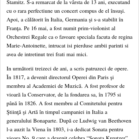
Stamitz. S-a remarcat de la vârsta de 13 ani, executand
cu o rara perfectiune un concert compus de el însuşi.
Apoi, a călătorit în Italia, Germania şi s-a stabilit în
Franţa. Pe 16 mai, a fost numit prim-violonist al
Orchestrei Regale ca o favoare speciala facuta de regina
Marie-Antoinette, intrucat isi pierduse ambii parinti si
avea de intretinut trei frati mai mici.
In următorii treizeci de ani, a scris patruzeci de opere.
În 1817, a devenit directorul Operei din Paris şi
membru al Academiei de Muzică. A fost profesor de
vioară la Conservator, de la fondarea sa, în 1795 si
până în 1826. A fost membru al Comitetului pentru
Ştiinţă şi Artă în timpul campaniei in Italia a
generalului Bonaparte. După ce Ludwig van Beethoven
l-a auzit la Viena în 1803, i-a dedicat Sonata pentru
vioara No. 9 care a devenit celebra “Sonata Kreutzer”.