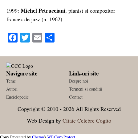
Michel Petrucciani
1999:
, pianist și compozitor
francez de jazz (n. 1962)
Facebook
Twitter
Email
Share
Navigare site
Link-uri site
Teme
Despre noi
Autori
Termeni si conditii
Enciclopedie
Contact
Copyright © 2010 - 2026 All Rights Reserved
Web Design by
Citate Celebre Cogito
Copy Protected by
Chetan
's
WP-CopyProtect
.