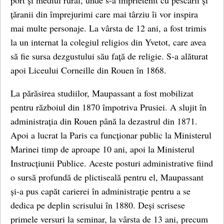
port și mediul rural, unde s-a împrietenit cu pescarii și
țăranii din împrejurimi care mai târziu îi vor inspira
mai multe personaje. La vârsta de 12 ani, a fost trimis
la un internat la colegiul religios din Yvetot, care avea
să fie sursa dezgustului său față de religie. S-a alăturat
apoi Liceului Corneille din Rouen în 1868.
La părăsirea studiilor, Maupassant a fost mobilizat
pentru războiul din 1870 împotriva Prusiei. A slujit în
administrația din Rouen până la dezastrul din 1871.
Apoi a lucrat la Paris ca funcționar public la Ministerul
Marinei timp de aproape 10 ani, apoi la Ministerul
Instrucțiunii Publice. Aceste posturi administrative fiind
o sursă profundă de plictiseală pentru el, Maupassant
și-a pus capăt carierei în administrație pentru a se
dedica pe deplin scrisului în 1880. Deși scrisese
primele versuri la seminar, la vârsta de 13 ani, precum