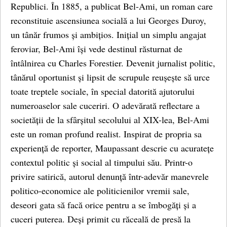
Republici. În 1885, a publicat Bel-Ami, un roman care
reconstituie ascensiunea socială a lui Georges Duroy,
un tânăr frumos și ambițios. Inițial un simplu angajat
feroviar, Bel-Ami își vede destinul răsturnat de
întâlnirea cu Charles Forestier. Devenit jurnalist politic,
tânărul oportunist și lipsit de scrupule reușește să urce
toate treptele sociale, în special datorită ajutorului
numeroaselor sale cuceriri. O adevărată reflectare a
societății de la sfârșitul secolului al XIX-lea, Bel-Ami
este un roman profund realist. Inspirat de propria sa
experiență de reporter, Maupassant descrie cu acuratețe
contextul politic și social al timpului său. Printr-o
privire satirică, autorul denunță într-adevăr manevrele
politico-economice ale politicienilor vremii sale,
deseori gata să facă orice pentru a se îmbogăți și a
cuceri puterea. Deși primit cu răceală de presă la