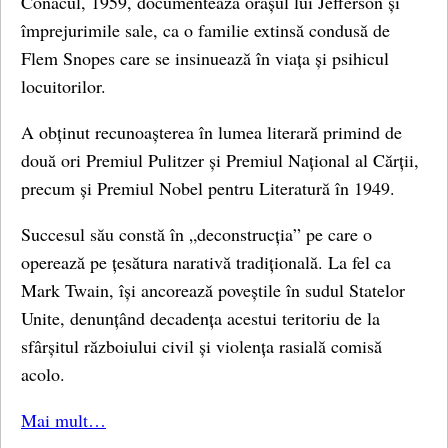
Conacul, 1959, documentează orașul lui Jefferson și
împrejurimile sale, ca o familie extinsă condusă de
Flem Snopes care se insinuează în viața și psihicul
locuitorilor.
A obținut recunoașterea în lumea literară primind de
două ori Premiul Pulitzer și Premiul Național al Cărții,
precum și Premiul Nobel pentru Literatură în 1949.
Succesul său constă în „deconstrucția” pe care o
operează pe țesătura narativă tradițională. La fel ca
Mark Twain, își ancorează poveștile în sudul Statelor
Unite, denunțând decadența acestui teritoriu de la
sfârșitul războiului civil și violența rasială comisă
acolo.
Mai mult…