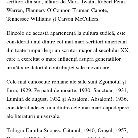
scriitori din sud, alături de Mark Twain, Robert Penn
Warren, Flannery O’Connor, Truman Capote,
Tennessee Williams și Carson McCullers.
Dincolo de această apartenență la cultura sudică, este
considerat unul dintre cei mai mari scriitori americani
din toate timpurile și un scriitor major al secolului XX,
care a exercitat o mare influență asupra generațiilor
următoare datorită contribuției sale inovatoare.
Cele mai cunoscute romane ale sale sunt Zgomotul și
furia, 1929, Pe patul de moarte, 1930, Sanctuar, 1931,
Lumină de august, 1932 și Absalom, Absalom!, 1936,
considerat adesea una dintre cele mai mari capodopere
ale literaturii universale.
Trilogia Familia Snopes: Cătunul, 1940, Orașul, 1957,