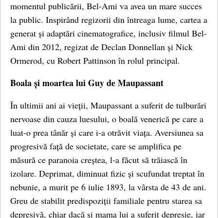
momentul publicării, Bel-Ami va avea un mare succes
la public. Inspirând regizorii din întreaga lume, cartea a
generat și adaptări cinematografice, inclusiv filmul Bel-
Ami din 2012, regizat de Declan Donnellan și Nick
Ormerod, cu Robert Pattinson în rolul principal.
Boala și moartea lui Guy de Maupassant
În ultimii ani ai vieții, Maupassant a suferit de tulburări
nervoase din cauza luesului, o boală venerică pe care a
luat-o prea tânăr și care i-a otrăvit viața. Aversiunea sa
progresivă față de societate, care se amplifica pe
măsură ce paranoia creștea, l-a făcut să trăiască în
izolare. Deprimat, diminuat fizic și scufundat treptat în
nebunie, a murit pe 6 iulie 1893, la vârsta de 43 de ani.
Greu de stabilit predispoziții familiale pentru starea sa
depresivă, chiar dacă și mama lui a suferit depresie, iar