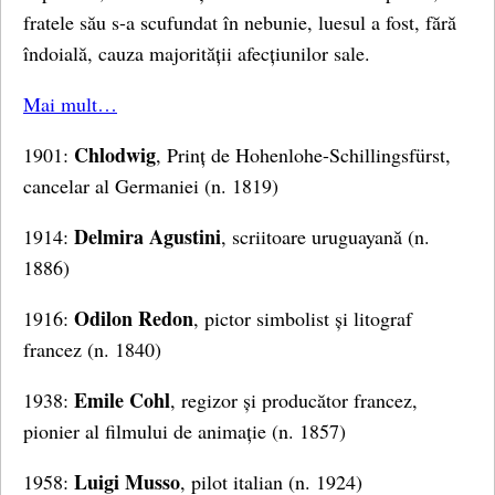
fratele său s-a scufundat în nebunie, luesul a fost, fără
îndoială, cauza majorității afecțiunilor sale.
Mai mult…
Chlodwig
1901:
, Prinț de Hohenlohe-Schillingsfürst,
cancelar al Germaniei (n. 1819)
Delmira Agustini
1914:
, scriitoare uruguayană (n.
1886)
Odilon Redon
1916:
, pictor simbolist și litograf
francez (n. 1840)
Emile Cohl
1938:
, regizor și producător francez,
pionier al filmului de animație (n. 1857)
Luigi Musso
1958:
, pilot italian (n. 1924)