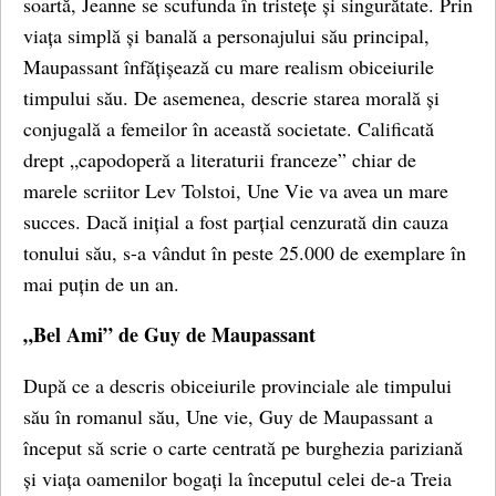
soartă, Jeanne se scufunda în tristețe și singurătate. Prin
viața simplă și banală a personajului său principal,
Maupassant înfățișează cu mare realism obiceiurile
timpului său. De asemenea, descrie starea morală și
conjugală a femeilor în această societate. Calificată
drept „capodoperă a literaturii franceze” chiar de
marele scriitor Lev Tolstoi, Une Vie va avea un mare
succes. Dacă inițial a fost parțial cenzurată din cauza
tonului său, s-a vândut în peste 25.000 de exemplare în
mai puțin de un an.
„Bel Ami” de Guy de Maupassant
După ce a descris obiceiurile provinciale ale timpului
său în romanul său, Une vie, Guy de Maupassant a
început să scrie o carte centrată pe burghezia pariziană
și viața oamenilor bogați la începutul celei de-a Treia