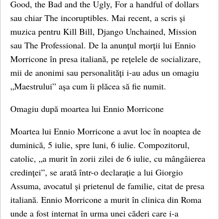
Good, the Bad and the Ugly, For a handful of dollars
sau chiar The incoruptibles. Mai recent, a scris și
muzica pentru Kill Bill, Django Unchained, Mission
sau The Professional. De la anunțul morții lui Ennio
Morricone în presa italiană, pe rețelele de socializare,
mii de anonimi sau personalități i-au adus un omagiu
„Maestrului” așa cum îi plăcea să fie numit.
Omagiu după moartea lui Ennio Morricone
Moartea lui Ennio Morricone a avut loc în noaptea de
duminică, 5 iulie, spre luni, 6 iulie. Compozitorul,
catolic, „a murit în zorii zilei de 6 iulie, cu mângâierea
credinței”, se arată într-o declarație a lui Giorgio
Assuma, avocatul și prietenul de familie, citat de presa
italiană. Ennio Morricone a murit în clinica din Roma
unde a fost internat în urma unei căderi care i-a