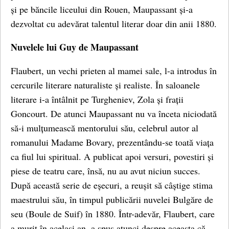
și pe băncile liceului din Rouen, Maupassant și-a
dezvoltat cu adevărat talentul literar doar din anii 1880.
Nuvelele lui Guy de Maupassant
Flaubert, un vechi prieten al mamei sale, l-a introdus în
cercurile literare naturaliste și realiste. În saloanele
literare i-a întâlnit pe Turgheniev, Zola și frații
Goncourt. De atunci Maupassant nu va înceta niciodată
să-i mulțumească mentorului său, celebrul autor al
romanului Madame Bovary, prezentându-se toată viața
ca fiul lui spiritual. A publicat apoi versuri, povestiri și
piese de teatru care, însă, nu au avut niciun succes.
După această serie de eșecuri, a reușit să câștige stima
maestrului său, în timpul publicării nuvelei Bulgăre de
seu (Boule de Suif) în 1880. Într-adevăr, Flaubert, care
a murit în același an, a spus atunci despre aceasta că