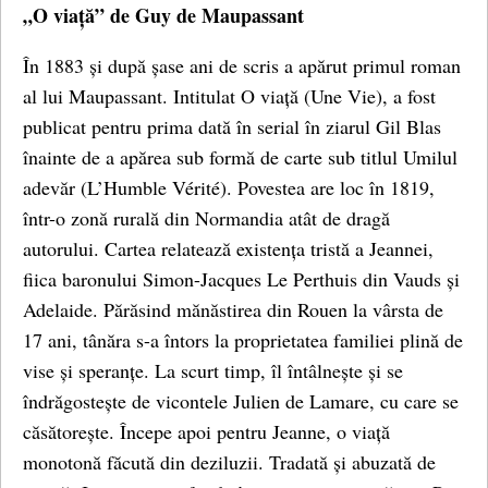
„O viață” de Guy de Maupassant
În 1883 și după șase ani de scris a apărut primul roman
al lui Maupassant. Intitulat O viață (Une Vie), a fost
publicat pentru prima dată în serial în ziarul Gil Blas
înainte de a apărea sub formă de carte sub titlul Umilul
adevăr (L’Humble Vérité). Povestea are loc în 1819,
într-o zonă rurală din Normandia atât de dragă
autorului. Cartea relatează existența tristă a Jeannei,
fiica baronului Simon-Jacques Le Perthuis din Vauds și
Adelaide. Părăsind mănăstirea din Rouen la vârsta de
17 ani, tânăra s-a întors la proprietatea familiei plină de
vise și speranțe. La scurt timp, îl întâlnește și se
îndrăgostește de vicontele Julien de Lamare, cu care se
căsătorește. Începe apoi pentru Jeanne, o viață
monotonă făcută din deziluzii. Tradată și abuzată de