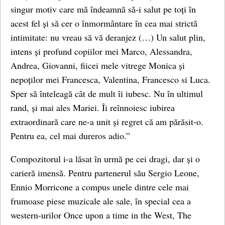
singur motiv care mă îndeamnă să-i salut pe toți în
acest fel și să cer o înmormântare în cea mai strictă
intimitate: nu vreau să vă deranjez (…) Un salut plin,
intens și profund copiilor mei Marco, Alessandra,
Andrea, Giovanni, fiicei mele vitrege Monica și
nepoților mei Francesca, Valentina, Francesco si Luca.
Sper să înteleagă cât de mult îi iubesc. Nu în ultimul
rand, și mai ales Mariei. Îi reînnoiesc iubirea
extraordinară care ne-a unit și regret că am părăsit-o.
Pentru ea, cel mai dureros adio.”
Compozitorul i-a lăsat în urmă pe cei dragi, dar și o
carieră imensă. Pentru partenerul său Sergio Leone,
Ennio Morricone a compus unele dintre cele mai
frumoase piese muzicale ale sale, în special cea a
western-urilor Once upon a time in the West, The