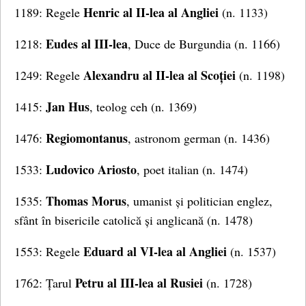
Henric al II-lea al Angliei
1189: Regele
(n. 1133)
Eudes al III-lea
1218:
, Duce de Burgundia (n. 1166)
Alexandru al II-lea al Scoției
1249: Regele
(n. 1198)
Jan Hus
1415:
, teolog ceh (n. 1369)
Regiomontanus
1476:
, astronom german (n. 1436)
Ludovico Ariosto
1533:
, poet italian (n. 1474)
Thomas Morus
1535:
, umanist și politician englez,
sfânt în bisericile catolică și anglicană (n. 1478)
Eduard al VI-lea al Angliei
1553: Regele
(n. 1537)
Petru al III-lea al Rusiei
1762: Țarul
(n. 1728)