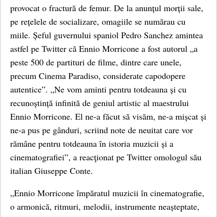
provocat o fractură de femur. De la anunțul morții sale,
pe rețelele de socializare, omagiile se numărau cu
miile. Șeful guvernului spaniol Pedro Sanchez amintea
astfel pe Twitter că Ennio Morricone a fost autorul „a
peste 500 de partituri de filme, dintre care unele,
precum Cinema Paradiso, considerate capodopere
autentice”. „Ne vom aminti pentru totdeauna și cu
recunoștință infinită de geniul artistic al maestrului
Ennio Morricone. El ne-a făcut să visăm, ne-a mișcat și
ne-a pus pe gânduri, scriind note de neuitat care vor
rămâne pentru totdeauna în istoria muzicii și a
cinematografiei”, a reacţionat pe Twitter omologul său
italian Giuseppe Conte.
„Ennio Morricone împăratul muzicii în cinematografie,
o armonică, ritmuri, melodii, instrumente neașteptate,