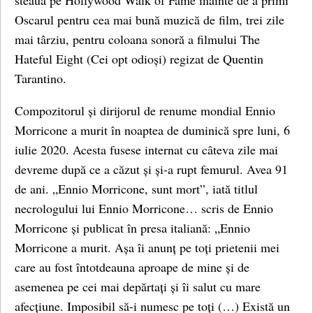
steaua pe Hollywood Walk of Fame înainte de a primi
Oscarul pentru cea mai bună muzică de film, trei zile
mai târziu, pentru coloana sonoră a filmului The
Hateful Eight (Cei opt odioși) regizat de Quentin
Tarantino.
Compozitorul și dirijorul de renume mondial Ennio
Morricone a murit în noaptea de duminică spre luni, 6
iulie 2020. Acesta fusese internat cu câteva zile mai
devreme după ce a căzut și și-a rupt femurul. Avea 91
de ani. „Ennio Morricone, sunt mort”, iată titlul
necrologului lui Ennio Morricone… scris de Ennio
Morricone și publicat în presa italiană: „Ennio
Morricone a murit. Așa îi anunț pe toți prietenii mei
care au fost întotdeauna aproape de mine și de
asemenea pe cei mai depărtați și îi salut cu mare
afecțiune. Imposibil să-i numesc pe toți (…) Există un