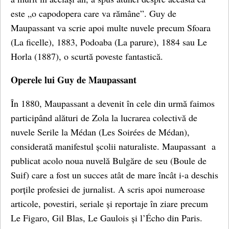
este „o capodopera care va rămâne”. Guy de
Maupassant va scrie apoi multe nuvele precum Sfoara
(La ficelle), 1883, Podoaba (La parure), 1884 sau Le
Horla (1887), o scurtă poveste fantastică.
Operele lui Guy de Maupassant
În 1880, Maupassant a devenit în cele din urmă faimos
participând alături de Zola la lucrarea colectivă de
nuvele Serile la Médan (Les Soirées de Médan),
considerată manifestul școlii naturaliste. Maupassant a
publicat acolo noua nuvelă Bulgăre de seu (Boule de
Suif) care a fost un succes atât de mare încât i-a deschis
porțile profesiei de jurnalist. A scris apoi numeroase
articole, povestiri, seriale și reportaje în ziare precum
Le Figaro, Gil Blas, Le Gaulois și l’Écho din Paris.