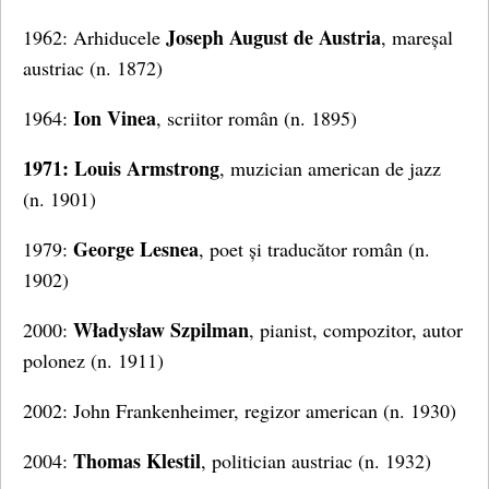
Joseph August de Austria
1962: Arhiducele
, mareșal
austriac (n. 1872)
Ion Vinea
1964:
, scriitor român (n. 1895)
1971: Louis Armstrong
, muzician american de jazz
(n. 1901)
George Lesnea
1979:
, poet și traducător român (n.
1902)
Władysław Szpilman
2000:
, pianist, compozitor, autor
polonez (n. 1911)
2002: John Frankenheimer, regizor american (n. 1930)
Thomas Klestil
2004:
, politician austriac (n. 1932)