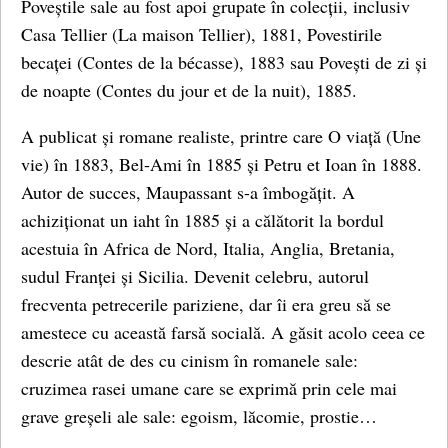
Poveștile sale au fost apoi grupate în colecții, inclusiv
Casa Tellier (La maison Tellier), 1881, Povestirile
becaței (Contes de la bécasse), 1883 sau Povești de zi și
de noapte (Contes du jour et de la nuit), 1885.
A publicat și romane realiste, printre care O viață (Une
vie) în 1883, Bel-Ami în 1885 și Petru et Ioan în 1888.
Autor de succes, Maupassant s-a îmbogățit. A
achiziționat un iaht în 1885 și a călătorit la bordul
acestuia în Africa de Nord, Italia, Anglia, Bretania,
sudul Franței și Sicilia. Devenit celebru, autorul
frecventa petrecerile pariziene, dar îi era greu să se
amestece cu această farsă socială. A găsit acolo ceea ce
descrie atât de des cu cinism în romanele sale:
cruzimea rasei umane care se exprimă prin cele mai
grave greșeli ale sale: egoism, lăcomie, prostie…