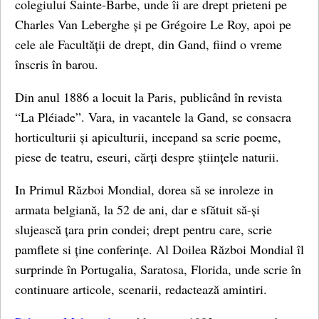
colegiului Sainte-Barbe, unde îi are drept prieteni pe
Charles Van Leberghe și pe Grégoire Le Roy, apoi pe
cele ale Facultății de drept, din Gand, fiind o vreme
înscris în barou.
Din anul 1886 a locuit la Paris, publicând în revista
“La Pléiade”. Vara, in vacantele la Gand, se consacra
horticulturii și apiculturii, incepand sa scrie poeme,
piese de teatru, eseuri, cărți despre științele naturii.
In Primul Război Mondial, dorea să se inroleze in
armata belgiană, la 52 de ani, dar e sfătuit să-și
slujească țara prin condei; drept pentru care, scrie
pamflete si ține conferințe. Al Doilea Război Mondial îl
surprinde în Portugalia, Saratosa, Florida, unde scrie în
continuare articole, scenarii, redactează amintiri.