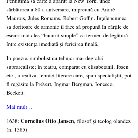
Penultima sa carte a aparut la New York, unde
sărbătorea a 80-a aniversare, împreună cu André
Maurois, Jules Romains, Robert Goffin. Ințelepciunea
sa doritoare de armonie îl face să propună în cărțile de
eseuri mai ales “bucurii simple” ca termen de legătură
între existența imediată și fericirea finală.
In poezie, simbolist cu tehnici mai degrabă
suprarealiste; în teatru, comparat cu elisabetanii, Ibsen
etc., a realizat tehnici literare care, spun specialiștii, pot
fi regăsite la Prévert, Ingmar Bergman, Ionesco,
Beckett.
Mai mult…
Cornelius Otto Jansen
1638:
, filosof și teolog olandez
(n. 1585)