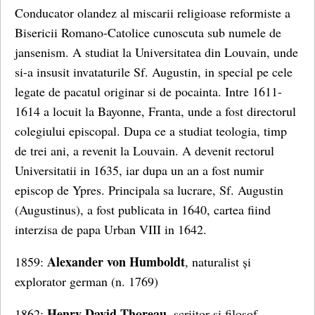
Conducator olandez al miscarii religioase reformiste a
Bisericii Romano-Catolice cunoscuta sub numele de
jansenism. A studiat la Universitatea din Louvain, unde
si-a insusit invataturile Sf. Augustin, in special pe cele
legate de pacatul originar si de pocainta. Intre 1611-
1614 a locuit la Bayonne, Franta, unde a fost directorul
colegiului episcopal. Dupa ce a studiat teologia, timp
de trei ani, a revenit la Louvain. A devenit rectorul
Universitatii in 1635, iar dupa un an a fost numir
episcop de Ypres. Principala sa lucrare, Sf. Augustin
(Augustinus), a fost publicata in 1640, cartea fiind
interzisa de papa Urban VIII in 1642.
Alexander von Humboldt
1859:
, naturalist și
explorator german (n. 1769)
Henry David Thoreau,
1862:
scriitor și filosof