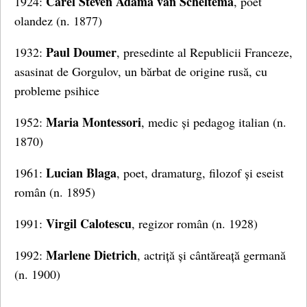
Carel Steven Adama van Scheltema
1924:
, poet
olandez (n. 1877)
Paul Doumer
1932:
, presedinte al Republicii Franceze,
asasinat de Gorgulov, un bărbat de origine rusă, cu
probleme psihice
Maria Montessori
1952:
, medic și pedagog italian (n.
1870)
Lucian Blaga
1961:
, poet, dramaturg, filozof și eseist
român (n. 1895)
Virgil Calotescu
1991:
, regizor român (n. 1928)
Marlene Dietrich
1992:
, actriță și cântăreață germană
(n. 1900)