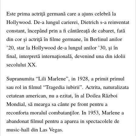
Este prima actriță germană care a ajuns celebră la
Hollywood. De-a lungul carierei, Dietrich s-a reinventat
constant, începând prin a fi cântăreață de cabaret, fată
din cor și actriță în filme germane, în Berlinul anilor
’20, star la Hollywood de-a lungul anilor ’30, și în
final, interpretă internațională, devenind una din idolii
secolului XX.
Supranumita “Lili Marlene”, in 1928, a primit primul
sau rol in filmul “Tragedia iubirii”. Actrita, naturalizata
cetatean american, nu a ezitat, în al Doilea Război
Mondial, să mearga sa cânte pe front pentru a
reconforta moralul combatanţilor. In 1953, Marlene a
abandonat filmul pentru a aparea in spectacolele de
music-hall din Las Vegas.