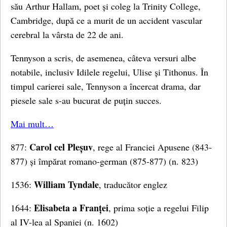
său Arthur Hallam, poet și coleg la Trinity College,
Cambridge, după ce a murit de un accident vascular
cerebral la vârsta de 22 de ani.
Tennyson a scris, de asemenea, câteva versuri albe
notabile, inclusiv Idilele regelui, Ulise și Tithonus. În
timpul carierei sale, Tennyson a încercat drama, dar
piesele sale s-au bucurat de puțin succes.
Mai mult…
Carol cel Pleșuv
877:
, rege al Franciei Apusene (843-
877) și împărat romano-german (875-877) (n. 823)
William Tyndale
1536:
, traducător englez
Elisabeta a Franței
1644:
, prima soție a regelui Filip
al IV-lea al Spaniei (n. 1602)