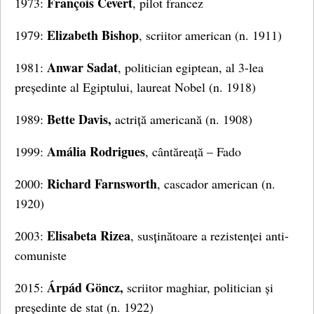
François Cevert
1973:
, pilot francez
Elizabeth Bishop
1979:
, scriitor american (n. 1911)
Anwar Sadat
1981:
, politician egiptean, al 3-lea
președinte al Egiptului, laureat Nobel (n. 1918)
Bette Davis,
1989:
actriță americană (n. 1908)
Amália Rodrigues
1999:
, cântăreață – Fado
Richard Farnsworth
2000:
, cascador american (n.
1920)
Elisabeta Rizea
2003:
, susținătoare a rezistenței anti-
comuniste
Árpád Göncz,
2015:
scriitor maghiar, politician și
președinte de stat (n. 1922)