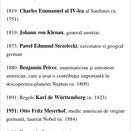
Charles Emmanuel al IV-lea
1819:
al Sardiniei (n.
1751)
Johann von Klenau
1819:
, general austriac
Paweł Edmund Strzelecki
1873:
, cercetator si geograf
german
Benjamin Peirce
1880:
, matematician și astronom
american, care a avut o contribuție importantă în
descoperirea planetei Neptun (n. 1809)
Karl de Württemberg
1891: Regele
(n. 1823)
1951: Otto Fritz Meyerhof
, medic american de origine
germană, laureat Nobel (n. 1884)