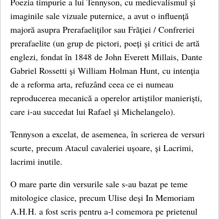
Poezia timpurie a lui Tennyson, cu medievalismul și
imaginile sale vizuale puternice, a avut o influență
majoră asupra Prerafaeliților sau Frăției / Confreriei
prerafaelite (un grup de pictori, poeți și critici de artă
englezi, fondat în 1848 de John Everett Millais, Dante
Gabriel Rossetti și William Holman Hunt, cu intenția
de a reforma arta, refuzând ceea ce ei numeau
reproducerea mecanică a operelor artiștilor manieriști,
care i-au succedat lui Rafael și Michelangelo).
Tennyson a excelat, de asemenea, în scrierea de versuri
scurte, precum Atacul cavaleriei ușoare, și Lacrimi,
lacrimi inutile.
O mare parte din versurile sale s-au bazat pe teme
mitologice clasice, precum Ulise deși In Memoriam
A.H.H. a fost scris pentru a-l comemora pe prietenul