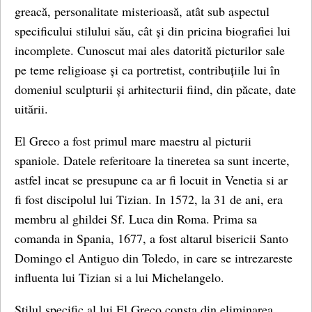
greacă, personalitate misterioasă, atât sub aspectul
specificului stilului său, cât și din pricina biografiei lui
incomplete. Cunoscut mai ales datorită picturilor sale
pe teme religioase și ca portretist, contribuțiile lui în
domeniul sculpturii și arhitecturii fiind, din păcate, date
uitării.
El Greco a fost primul mare maestru al picturii
spaniole. Datele referitoare la tineretea sa sunt incerte,
astfel incat se presupune ca ar fi locuit in Venetia si ar
fi fost discipolul lui Tizian. In 1572, la 31 de ani, era
membru al ghildei Sf. Luca din Roma. Prima sa
comanda in Spania, 1677, a fost altarul bisericii Santo
Domingo el Antiguo din Toledo, in care se intrezareste
influenta lui Tizian si a lui Michelangelo.
Stilul specific al lui El Greco consta din eliminarea