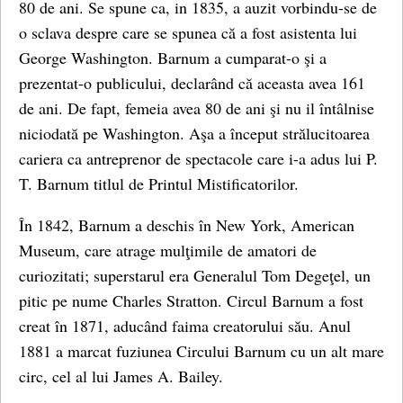
80 de ani. Se spune ca, in 1835, a auzit vorbindu-se de
o sclava despre care se spunea că a fost asistenta lui
George Washington. Barnum a cumparat-o şi a
prezentat-o publicului, declarând că aceasta avea 161
de ani. De fapt, femeia avea 80 de ani şi nu il întâlnise
niciodată pe Washington. Aşa a început strălucitoarea
cariera ca antreprenor de spectacole care i-a adus lui P.
T. Barnum titlul de Printul Mistificatorilor.
În 1842, Barnum a deschis în New York, American
Museum, care atrage mulţimile de amatori de
curiozitati; superstarul era Generalul Tom Degeţel, un
pitic pe nume Charles Stratton. Circul Barnum a fost
creat în 1871, aducând faima creatorului său. Anul
1881 a marcat fuziunea Circului Barnum cu un alt mare
circ, cel al lui James A. Bailey.