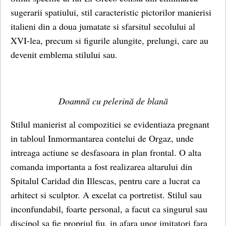
sugerarii spatiului, stil caracteristic pictorilor manierisi
italieni din a doua jumatate si sfarsitul secolului al
XVI-lea, precum si figurile alungite, prelungi, care au
devenit emblema stilului sau.
Doamnă cu pelerină de blană
Stilul manierist al compozitiei se evidentiaza pregnant
in tabloul Inmormantarea contelui de Orgaz, unde
intreaga actiune se desfasoara in plan frontal. O alta
comanda importanta a fost realizarea altarului din
Spitalul Caridad din Illescas, pentru care a lucrat ca
arhitect si sculptor. A excelat ca portretist. Stilul sau
inconfundabil, foarte personal, a facut ca singurul sau
discipol sa fie propriul fiu, in afara unor imitatori fara