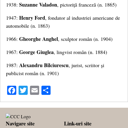
Suzanne Valadon
1938:
, pictoriță franceză (n. 1865)
Henry Ford
1947:
, fondator al industriei americane de
automobile (n. 1863)
Gheorghe Anghel
1966:
, sculptor român (n. 1904)
George Giuglea
1967:
, lingvist român (n. 1884)
Alexandru Bîlciurescu
1987:
, jurist, scriitor și
publicist român (n. 1901)
Facebook
Twitter
Email
Share
Navigare site
Link-uri site