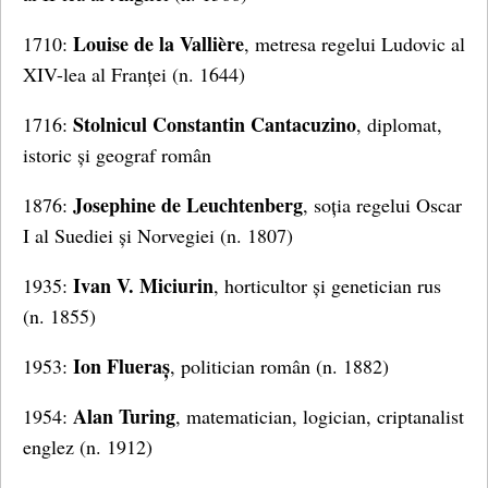
Louise de la Vallière
1710:
, metresa regelui Ludovic al
XIV-lea al Franței (n. 1644)
Stolnicul Constantin Cantacuzino
1716:
, diplomat,
istoric și geograf român
Josephine de Leuchtenberg
1876:
, soția regelui Oscar
I al Suediei și Norvegiei (n. 1807)
Ivan V. Miciurin
1935:
, horticultor și genetician rus
(n. 1855)
Ion Flueraș
1953:
, politician român (n. 1882)
Alan Turing
1954:
, matematician, logician, criptanalist
englez (n. 1912)