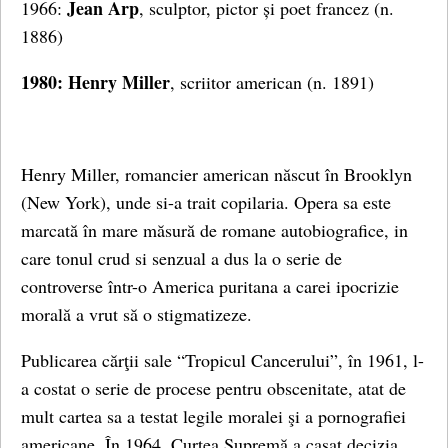
Jean Arp
1966:
, sculptor, pictor și poet francez (n.
1886)
1980: Henry Miller
, scriitor american (n. 1891)
Henry Miller, romancier american născut în Brooklyn
(New York), unde si-a trait copilaria. Opera sa este
marcată în mare măsură de romane autobiografice, in
care tonul crud si senzual a dus la o serie de
controverse într-o America puritana a carei ipocrizie
morală a vrut să o stigmatizeze.
Publicarea cărţii sale “Tropicul Cancerului”, în 1961, l-
a costat o serie de procese pentru obscenitate, atat de
mult cartea sa a testat legile moralei şi a pornografiei
americane. În 1964, Curtea Supremă a casat decizia