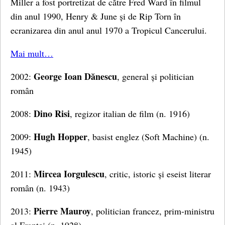
Miller a fost portretizat de către Fred Ward în filmul
din anul 1990, Henry & June și de Rip Torn în
ecranizarea din anul anul 1970 a Tropicul Cancerului.
Mai mult…
George Ioan Dănescu
2002:
, general și politician
român
Dino Risi
2008:
, regizor italian de film (n. 1916)
Hugh Hopper
2009:
, basist englez (Soft Machine) (n.
1945)
Mircea Iorgulescu
2011:
, critic, istoric și eseist literar
român (n. 1943)
Pierre Mauroy
2013:
, politician francez, prim-ministru