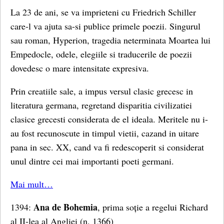
La 23 de ani, se va imprieteni cu Friedrich Schiller
care-l va ajuta sa-si publice primele poezii. Singurul
sau roman, Hyperion, tragedia neterminata Moartea lui
Empedocle, odele, elegiile si traducerile de poezii
dovedesc o mare intensitate expresiva.
Prin creatiile sale, a impus versul clasic grecesc in
literatura germana, regretand disparitia civilizatiei
clasice grecesti considerata de el ideala. Meritele nu i-
au fost recunoscute in timpul vietii, cazand in uitare
pana in sec. XX, cand va fi redescoperit si considerat
unul dintre cei mai importanti poeti germani.
Mai mult…
Ana de Bohemia
1394:
, prima soție a regelui Richard
al II-lea al Angliei (n. 1366)