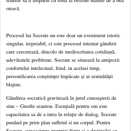
soarele să fi dispărut cu totul la orizont înainte de a bea
otravă.
Procesul lui Socrate nu este doar un eveniment istoric
singular, irepetabil, ci este procesul intentat gândirii
care cercetează, dincolo de mediocritatea cotidiană,
adevăratele probleme. Socrate se situează la antipozii
confortului intelectual, fiind, in acelasi timp,
personificarea conștiinței împăcate și ai seninătății
blajine.
Gândirea socratică gravitează în jurul cunoașterii de
sine – Gnothi seauton. Esențială pentru om este
capacitatea sa de a intra în relație de dialog, Socrate
punând pe prim plan sufletul si nu corpul. Pentru
Socrate, cunoașterea propriei ființe și a destinului se