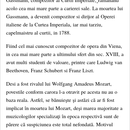
Gassmann, compozitor al Curtii Imperiale,¸ramanand
acolo cea mai mare parte a carierei sale. La moartea lui
Gassmann, a devenit compozitor si dirijor al Operei
italiene de la Curtea Imperiala, iar mai tarziu,
capelmaistru al curtii, in 1788.
Fiind cel mai cunoscut compozitor de opera din Viena,
in cea mai mare parte a ultimului sfert din sec. XVIII, a
avut multi studenti de valoare, printre care Ludwig van
Beethoven, Franz Schubert si Franz Liszt.
Desi a fost rivalul lui Wolfgang Amadeus Mozart,
povestile conform carora l-a otravit pe acesta nu au o
baza reala. Astfel, se bănuiește și astăzi că ar fi fost
implicat în moartea lui Mozart, deși marea majoritate a
muzicologilor specializați în epoca respectivă sunt de
părere că suspiciunea este total nefondată. Motivul