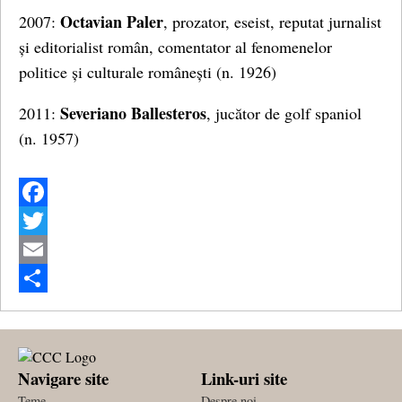
Octavian Paler
2007:
, prozator, eseist, reputat jurnalist
și editorialist român, comentator al fenomenelor
politice și culturale românești (n. 1926)
Severiano Ballesteros
2011:
, jucător de golf spaniol
(n. 1957)
Facebook
Twitter
Email
Share
Navigare site
Link-uri site
Teme
Despre noi