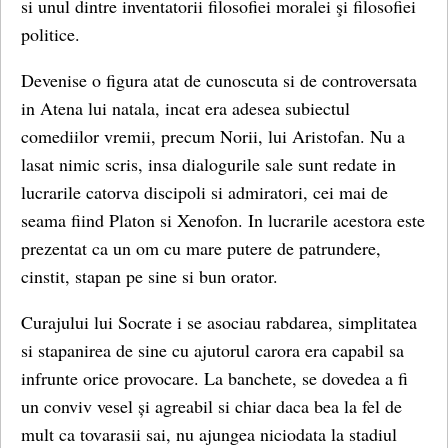
si unul dintre inventatorii filosofiei moralei şi filosofiei
politice.
Devenise o figura atat de cunoscuta si de controversata
in Atena lui natala, incat era adesea subiectul
comediilor vremii, precum Norii, lui Aristofan. Nu a
lasat nimic scris, insa dialogurile sale sunt redate in
lucrarile catorva discipoli si admiratori, cei mai de
seama fiind Platon si Xenofon. In lucrarile acestora este
prezentat ca un om cu mare putere de patrundere,
cinstit, stapan pe sine si bun orator.
Curajului lui Socrate i se asociau rabdarea, simplitatea
si stapanirea de sine cu ajutorul carora era capabil sa
infrunte orice provocare. La banchete, se dovedea a fi
un conviv vesel și agreabil si chiar daca bea la fel de
mult ca tovarasii sai, nu ajungea niciodata la stadiul