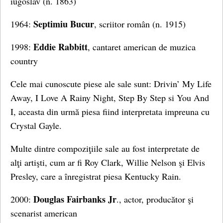
iugoslav (n. 1863)
Septimiu Bucur
1964:
, scriitor român (n. 1915)
Eddie Rabbitt
1998:
, cantaret american de muzica
country
Cele mai cunoscute piese ale sale sunt: Drivin’ My Life
Away, I Love A Rainy Night, Step By Step si You And
I, aceasta din urmă piesa fiind interpretata impreuna cu
Crystal Gayle.
Multe dintre compoziţiile sale au fost interpretate de
alţi artişti, cum ar fi Roy Clark, Willie Nelson şi Elvis
Presley, care a înregistrat piesa Kentucky Rain.
Douglas Fairbanks Jr
2000:
., actor, producător şi
scenarist american