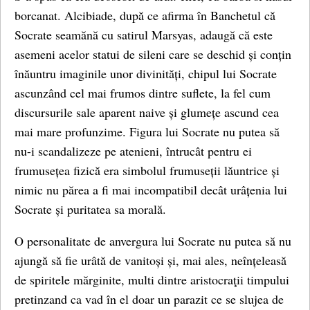
borcanat. Alcibiade, după ce afirma în Banchetul că
Socrate seamănă cu satirul Marsyas, adaugă că este
asemeni acelor statui de sileni care se deschid și conțin
înăuntru imaginile unor divinități, chipul lui Socrate
ascunzând cel mai frumos dintre suflete, la fel cum
discursurile sale aparent naive și glumețe ascund cea
mai mare profunzime. Figura lui Socrate nu putea să
nu-i scandalizeze pe atenieni, întrucât pentru ei
frumusețea fizică era simbolul frumuseții lăuntrice și
nimic nu părea a fi mai incompatibil decât urâțenia lui
Socrate și puritatea sa morală.
O personalitate de anvergura lui Socrate nu putea să nu
ajungă să fie urâtă de vanitoși și, mai ales, neînțeleasă
de spiritele mărginite, multi dintre aristocraţii timpului
pretinzand ca vad în el doar un parazit ce se slujea de