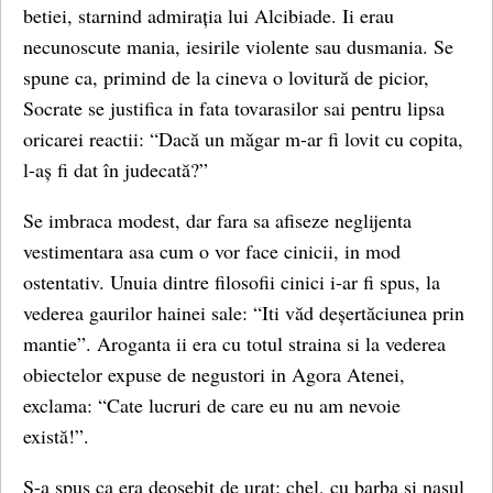
betiei, starnind admirația lui Alcibiade. Ii erau
necunoscute mania, iesirile violente sau dusmania. Se
spune ca, primind de la cineva o lovitură de picior,
Socrate se justifica in fata tovarasilor sai pentru lipsa
oricarei reactii: “Dacă un măgar m-ar fi lovit cu copita,
l-aș fi dat în judecată?”
Se imbraca modest, dar fara sa afiseze neglijenta
vestimentara asa cum o vor face cinicii, in mod
ostentativ. Unuia dintre filosofii cinici i-ar fi spus, la
vederea gaurilor hainei sale: “Iti văd deșertăciunea prin
mantie”. Aroganta ii era cu totul straina si la vederea
obiectelor expuse de negustori in Agora Atenei,
exclama: “Cate lucruri de care eu nu am nevoie
există!”.
S-a spus ca era deosebit de urat: chel, cu barba si nasul