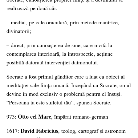
realizează pe două căi:
– mediat, pe cale oraculară, prin metode mantrice,
divinatorii;
– direct, prin cunoașterea de sine, care invită la
contemplarea interioară, la introspecție, acțiune
posibilă datorată intervenției daimonului.
Socrate a fost primul gânditor care a luat ca obiect al
meditației sale ființa umană. Incepând cu Socrate, omul
devine în mod exclusiv o problemă pentru el însuși.
“Persoana ta este sufletul tău”, spunea Socrate.
Otto cel Mare
973:
, împărat romano-german
David Fabricius
1617:
, teolog, cartograf și astronom