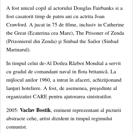
A fost unicul copil al actorului Douglas Fairbanks si a
fost casatorit timp de patru ani cu actrita Joan
Crawford. A jucat in 75 de filme, inclusiv in Catherine
the Great (Ecaterina cea Mare), The Prisoner of Zenda
(Prizonierul din Zenda) şi Sinbad the Sailor (Sinbad
Marinarul).
In timpul celui de-Al Doilea Război Mondial a servit
cu gradul de comandant naval in flota britanică. La
mijlocul anilor 1960, a intrat în afaceri, achiziţionand
lanţuri hoteliere. A fost, de asemenea, preşedinte al
organizatiei CARE pentru ajutorarea sinistratilor.
Vaclav Bostik
2005:
, eminent reprezentant al picturii
abstracte cehe, artist dizident in timpul regimului
comunist.