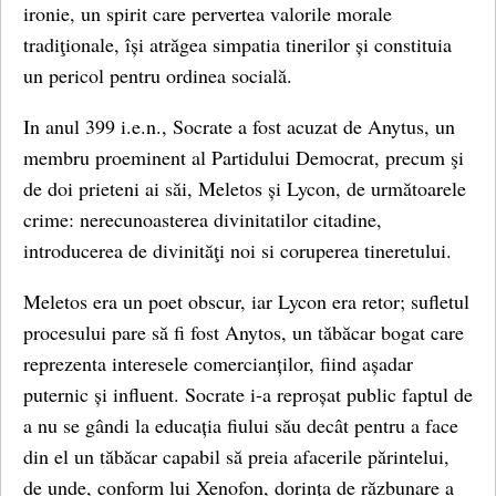
ironie, un spirit care pervertea valorile morale
tradiţionale, își atrăgea simpatia tinerilor și constituia
un pericol pentru ordinea socială.
In anul 399 i.e.n., Socrate a fost acuzat de Anytus, un
membru proeminent al Partidului Democrat, precum şi
de doi prieteni ai săi, Meletos și Lycon, de următoarele
crime: nerecunoasterea divinitatilor citadine,
introducerea de divinităţi noi si coruperea tineretului.
Meletos era un poet obscur, iar Lycon era retor; sufletul
procesului pare să fi fost Anytos, un tăbăcar bogat care
reprezenta interesele comercianților, fiind așadar
puternic și influent. Socrate i-a reproșat public faptul de
a nu se gândi la educația fiului său decât pentru a face
din el un tăbăcar capabil să preia afacerile părintelui,
de unde, conform lui Xenofon, dorința de răzbunare a