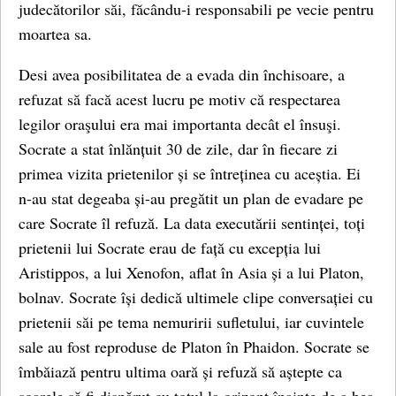
judecătorilor săi, făcându-i responsabili pe vecie pentru
moartea sa.
Desi avea posibilitatea de a evada din închisoare, a
refuzat să facă acest lucru pe motiv că respectarea
legilor oraşului era mai importanta decât el însuşi.
Socrate a stat înlănțuit 30 de zile, dar în fiecare zi
primea vizita prietenilor și se întreținea cu aceștia. Ei
n-au stat degeaba și-au pregătit un plan de evadare pe
care Socrate îl refuză. La data executării sentinței, toți
prietenii lui Socrate erau de față cu excepția lui
Aristippos, a lui Xenofon, aflat în Asia și a lui Platon,
bolnav. Socrate își dedică ultimele clipe conversației cu
prietenii săi pe tema nemuririi sufletului, iar cuvintele
sale au fost reproduse de Platon în Phaidon. Socrate se
îmbăiază pentru ultima oară și refuză să aștepte ca