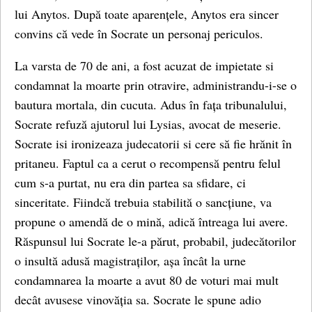
lui Anytos. După toate aparențele, Anytos era sincer
convins că vede în Socrate un personaj periculos.
La varsta de 70 de ani, a fost acuzat de impietate si
condamnat la moarte prin otravire, administrandu-i-se o
bautura mortala, din cucuta. Adus în fața tribunalului,
Socrate refuză ajutorul lui Lysias, avocat de meserie.
Socrate isi ironizeaza judecatorii si cere să fie hrănit în
pritaneu. Faptul ca a cerut o recompensă pentru felul
cum s-a purtat, nu era din partea sa sfidare, ci
sinceritate. Fiindcă trebuia stabilită o sancțiune, va
propune o amendă de o mină, adică întreaga lui avere.
Răspunsul lui Socrate le-a părut, probabil, judecătorilor
o insultă adusă magistraților, așa încât la urne
condamnarea la moarte a avut 80 de voturi mai mult
decât avusese vinovăția sa. Socrate le spune adio