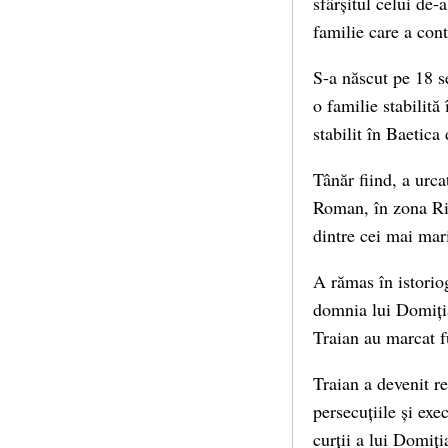
sfârșitul celui de-
familie care a con
S-a născut pe 18 s
o familie stabilită
stabilit în Baetica 
Tânăr fiind, a urc
Roman, în zona Rin
dintre cei mai mar
A rămas în istorio
domnia lui Domițian
Traian au marcat f
Traian a devenit r
persecuțiile și ex
curții a lui Domiți