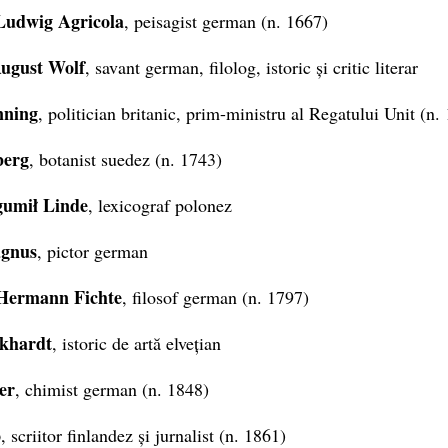
Ludwig Agricola
, peisagist german (n. 1667)
August Wolf
, savant german, filolog, istoric și critic literar
nning
, politician britanic, prim-ministru al Regatului Unit (n.
berg
, botanist suedez (n. 1743)
umił Linde
, lexicograf polonez
gnus
, pictor german
Hermann Fichte
, filosof german (n. 1797)
khardt
, istoric de artă elvețian
er
, chimist german (n. 1848)
o
, scriitor finlandez și jurnalist (n. 1861)