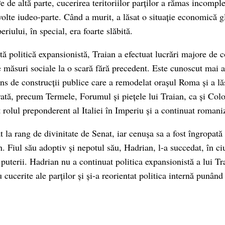
 de altă parte, cucerirea teritoriilor parților a rămas incomplet
olte iudeo-parte. Când a murit, a lăsat o situație economică g
eriului, în special, era foarte slăbită.
tă politică expansionistă, Traian a efectuat lucrări majore de c
de măsuri sociale la o scară fără precedent. Este cunoscut mai 
ns de construcții publice care a remodelat orașul Roma și a l
ă, precum Termele, Forumul și piețele lui Traian, ca și Colo
 rolul preponderent al Italiei în Imperiu și a continuat romani
at la rang de divinitate de Senat, iar cenușa sa a fost îngropată
n. Fiul său adoptiv și nepotul său, Hadrian, l-a succedat, în 
 puterii. Hadrian nu a continuat politica expansionistă a lui Tr
u cucerite ale parților și și-a reorientat politica internă punând