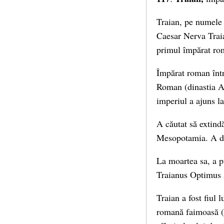
Traian, pe numele
Caesar Nerva Trai
primul împărat rom
Împărat roman între
Roman (dinastia An
imperiul a ajuns la
A căutat să extindă
Mesopotamia. A dus
La moartea sa, a 
Traianus Optimus 
Traian a fost fiul
romană faimoasă (U