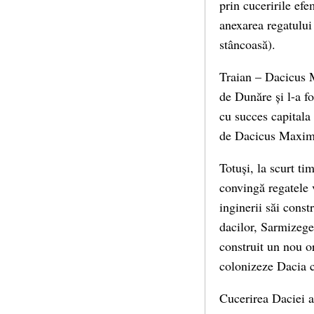
prin cuceririle ef
anexarea regatului
stâncoasă).
Traian – Dacicus M
de Dunăre și l-a f
cu succes capitala
de Dacicus Maxim
Totuși, la scurt t
convingă regatele 
inginerii săi cons
dacilor, Sarmizeget
construit un nou 
colonizeze Dacia c
Cucerirea Daciei a