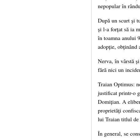
nepopular în rândul
După un scurt și t
și l-a forțat să ia
în toamna anului 9
adopție, obținând a
Nerva, în vârstă și
fără nici un incide
Traian Optimus: no
justificat printr-o
Domițian. A eliber
proprietăți confisc
lui Traian titlul d
În general, se con