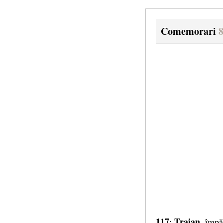
Comemorari
8
117
Traian,
:
împăr