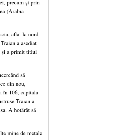
ei, precum și prin
aea (Arabia
cia, aflat la nord
 Traian a asediat
i a primit titlul
ncercând să
ace din nou,
 în 106, capitala
istruse Traian a
sa. A hotărât să
ulte mine de metale