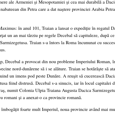
emere ale Armeniei și Mesopotamiei și cea mai durabilă a Daci
 nabateean din Petra care a dat naștere provinciei Arabia Petr
aximus: în anul 101, Traian a lansat o expediție în regatul Da
orțat un an mai târziu pe regele Decebal să capituleze, după ce
 Sarmizegetusa. Traian s-a întors la Roma încununat cu succes ș
us.
imp, Decebal a provocat din nou probleme Imperiului Roman, î
vecine nord-dunărene să i se alăture. Traian se hotărăște să at
truind un imens pod peste Dunăre. A reușit să cucerească Dacia
usa fiind distrusă. Decebal s-a sinucis, iar în locul capitalei d
oraș, numit Colonia Ulpia Traiana Augusta Dacica Sarmizegetu
u romani și a anexat-o ca provincie romană.
 îmbogățit foarte mult Imperiul, noua provincie având mai m