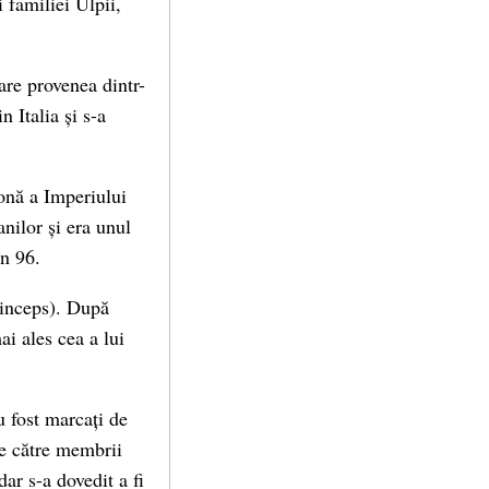
 familiei Ulpii,
are provenea dintr-
n Italia și s-a
zonă a Imperiului
nilor și era unul
în 96.
rinceps). După
ai ales cea a lui
u fost marcați de
de către membrii
dar s-a dovedit a fi