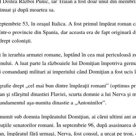
al Doilea Război Punic, iar Traian a fost doar unul din membrii
tinuat și după moartea sa.
eptembrie 53, în orașul Italica. A fost primul împărat roman c
 într-o provincie din Spania, dar aceasta era de fapt originară di
drept coloniști.
at în ierarhia armatei romane, luptând în cea mai periculoasă 
ului. A luat parte la războaiele lui Domițian împotriva germa
i comandanți militari ai imperiului când Domițian a fost ucis 
grafie drept „cel mai bun dintre împărații romani” (optimus p
 și sfârșitul dinastiei Flaviei, scurta domnie a lui Nerva și m
undamentul așa-numita dinastie a „Antoninilor”.
enumit sub domnia împăratului Domițian, ai cărui ultimi ani a
ecuțiile senatorilor romani. În septembrie 96, după asasinarea 
an, împăratul fără urmași, Nerva, fost consul, a urcat pe tron, 