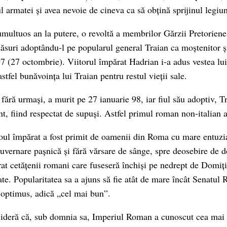
 armatei și avea nevoie de cineva ca să obțină sprijinul legiun
umultuos an la putere, o revoltă a membrilor Gărzii Pretoriene 
 măsuri adoptându-l pe popularul general Traian ca moștenitor ș
7 (27 octombrie). Viitorul împărat Hadrian i-a adus vestea lu
stfel bunăvoința lui Traian pentru restul vieții sale.
 fără urmași, a murit pe 27 ianuarie 98, iar fiul său adoptiv, T
nt, fiind respectat de supuși. Astfel primul roman non-italian 
ul împărat a fost primit de oamenii din Roma cu mare entuzia
 guvernare pașnică și fără vărsare de sânge, spre deosebire de 
at cetățenii romani care fuseseră închiși pe nedrept de Domiți
ate. Popularitatea sa a ajuns să fie atât de mare încât Senatul
e optimus, adică „cel mai bun”.
sideră că, sub domnia sa, Imperiul Roman a cunoscut cea mai