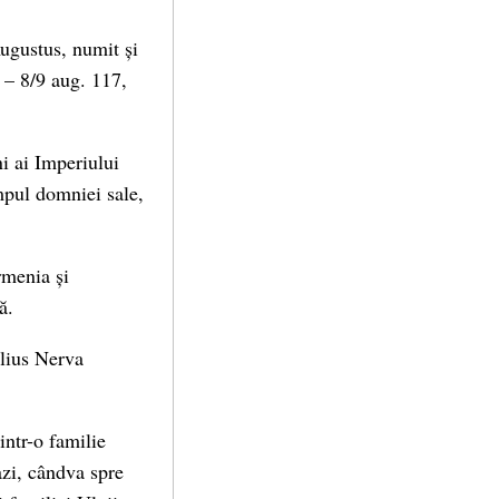
ugustus, numit și
 – 8/9 aug. 117,
ni ai Imperiului
mpul domniei sale,
rmenia și
ă.
lius Nerva
intr-o familie
azi, cândva spre