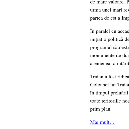
de mare valoare. Pe
urma unei mari rev
partea de est a Imp
În paralel cu aceas
inițiat o politică 
programul său exti
monumente de durat
asemenea, a întărit
Traian a fost ridic
Coloanei lui Traia
în timpul preluării
toate teritoriile no
prim plan.
Mai mult…