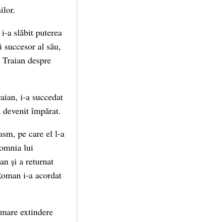
ilor.
i-a slăbit puterea
i succesor al său,
i Traian despre
raian, i-a succedat
a devenit împărat.
sm, pe care el l-a
domnia lui
an și a returnat
 Roman i-a acordat
 mare extindere