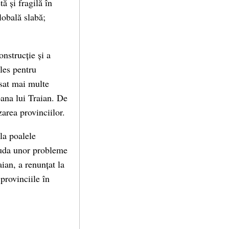
ă și fragilă în
lobală slabă;
onstrucție și a
ales pentru
ăsat mai multe
ana lui Traian. De
zarea provinciilor.
 la poalele
ciuda unor probleme
aian, a renunțat la
 provinciile în