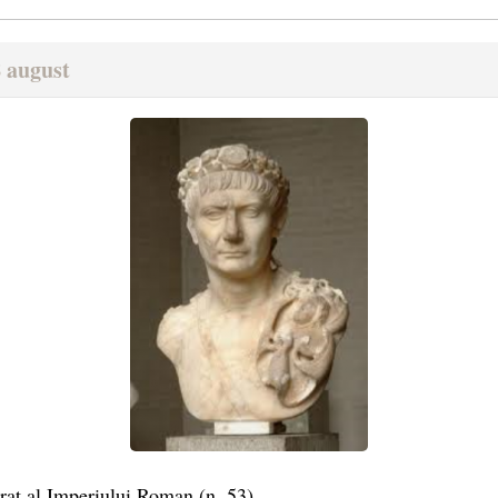
 august
at al Imperiului Roman (n. 53)