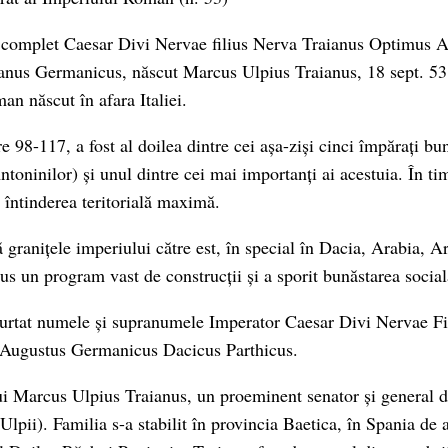
 complet Caesar Divi Nervae filius Nerva Traianus Optimus A
anus Germanicus, născut Marcus Ulpius Traianus, 18 sept. 53
an născut în afara Italiei.
 98-117, a fost al doilea dintre cei așa-ziși cinci împărați bu
toninilor) și unul dintre cei mai importanți ai acestuia. În ti
 întinderea teritorială maximă.
 granițele imperiului către est, în special în Dacia, Arabia, A
 un program vast de construcții și a sporit bunăstarea social
purtat numele și supranumele Imperator Caesar Divi Nervae Fi
Augustus Germanicus Dacicus Parthicus.
 lui Marcus Ulpius Traianus, un proeminent senator și general d
lpii). Familia s-a stabilit în provincia Baetica, în Spania de 