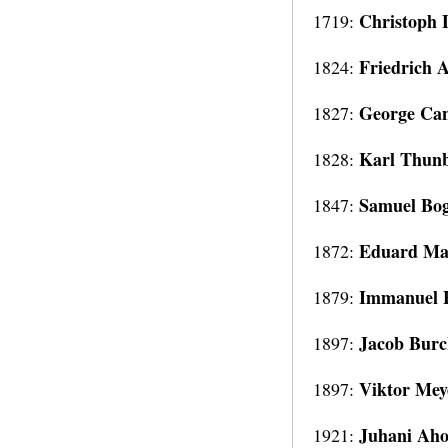
Christoph 
1719:
Friedrich 
1824:
George Ca
1827:
Karl Thun
1828:
Samuel Bog
1847:
Eduard Ma
1872:
Immanuel 
1879:
Jacob Burc
1897:
Viktor Mey
1897:
Juhani Ah
1921: