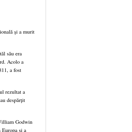
ională și a murit
ăl său era
rd. Acolo a
11, a fost
l rezultat a
-au despărțit
r William Godwin
n Europa și a