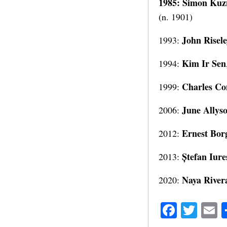
1985: Simon Kuz
(n. 1901)
John Risel
1993:
Kim Ir Sen
1994:
Charles Co
1999:
June Allys
2006:
Ernest Bor
2012:
Ștefan Iure
2013:
Naya River
2020:
Facebo
Twit
E