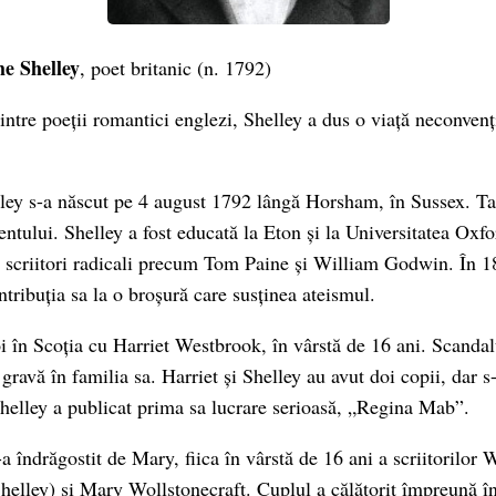
he Shelley
, poet britanic (n. 1792)
intre poeții romantici englezi, Shelley a dus o viață neconvenț
ey s-a născut pe 4 august 1792 lângă Horsham, în Sussex. Tat
tului. Shelley a fost educată la Eton și la Universitatea Oxfo
ă scriitori radicali precum Tom Paine și William Godwin. În 18
tribuția sa la o broșură care susținea ateismul.
oi în Scoția cu Harriet Westbrook, în vârstă de 16 ani. Scandalu
gravă în familia sa. Harriet și Shelley au avut doi copii, dar s
helley a publicat prima sa lucrare serioasă, „Regina Mab”.
-a îndrăgostit de Mary, fiica în vârstă de 16 ani a scriitorilo
 Shelley) și Mary Wollstonecraft. Cuplul a călătorit împreună î