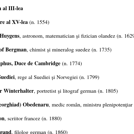
al III-lea
re al XV-lea
(n. 1554)
 Huygens
, astronom, matematician și fizician olandez (n. 162
of Bergman
, chimist și mineralog suedez (n. 1735)
lphus, Duce de Cambridge
(n. 1774)
Suediei
, rege al Suediei și Norvegiei (n. 1799)
r Winterhalter
, portretist și litograf german (n. 1805)
eorghiad) Obedenaru
, medic român, ministru plenipotențiar
on
, scriitor francez (n. 1880)
igand
, filolog german (n. 1860)