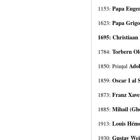
Papa Eugen 
1153:
Papa Grigo
1623:
1695: Christiaan
Torbern Ol
1784:
Ado
1850: Prințul
Oscar I al 
1859:
Franz Xave
1873:
Mihail (Gh
1885:
Louis Hém
1913:
Gustav We
1930: