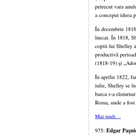
petrecut vara anul
a conceput ideea p
În decembrie 1816,
înecat. În 1818, Sh
copiii lui Shelley 
productivă perioad
(1818-19) și „Adon
În aprilie 1822, fa
iulie, Shelley se 
barca s-a răsturnat
Roma, unde a fost 
Mai mult…
Edgar Pașni
975: