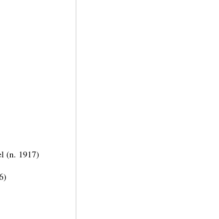
el (n. 1917)
6)