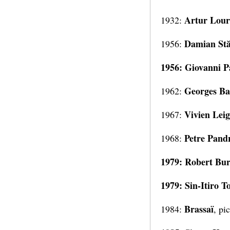
Artur Lour
1932:
Damian St
1956:
1956: Giovanni P
Georges Bat
1962:
Vivien Lei
1967:
Petre Pand
1968:
1979: Robert Bu
1979: Sin-Itiro 
Brassaï
1984:
, pi