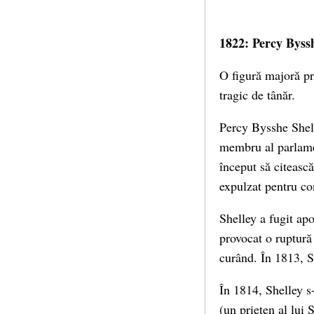
1822: Percy Byss
O figură majoră pr
tragic de tânăr.
Percy Bysshe Shell
membru al parlamen
început să citeasc
expulzat pentru con
Shelley a fugit ap
provocat o ruptură 
curând. În 1813, S
În 1814, Shelley s
(un prieten al lui