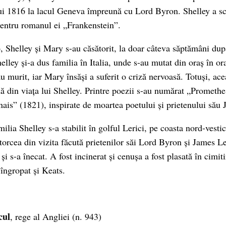
ui 1816 la lacul Geneva împreună cu Lord Byron. Shelley a sc
entru romanul ei „Frankenstein”.
 Shelley și Mary s-au căsătorit, la doar câteva săptămâni dup
elley și-a dus familia în Italia, unde s-au mutat din oraș în or
au murit, iar Mary însăși a suferit o criză nervoasă. Totuși, ace
ă din viața lui Shelley. Printre poezii s-au numărat „Promethe
ais” (1821), inspirate de moartea poetului și prietenului său 
milia Shelley s-a stabilit în golful Lerici, pe coasta nord-vestic
întorcea din vizita făcută prietenilor săi Lord Byron și James 
 și s-a înecat. A fost incinerat și cenușa a fost plasată în cimit
îngropat și Keats.
cul
, rege al Angliei (n. 943)