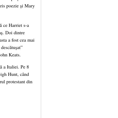
ris poezie și Mary
ă ce Harriet s-a
aș. Doi dintre
asta a fost cea mai
 descătușat”
John Keats.
ă a Italiei. Pe 8
Leigh Hunt, când
irul protestant din