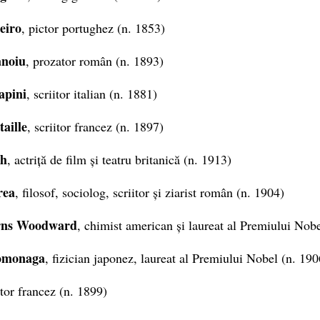
eiro
, pictor portughez (n. 1853)
ănoiu
, prozator român (n. 1893)
apini
, scriitor italian (n. 1881)
aille
, scriitor francez (n. 1897)
gh
, actriță de film și teatru britanică (n. 1913)
rea
, filosof, sociolog, scriitor și ziarist român (n. 1904)
rns Woodward
, chimist american și laureat al Premiului Nob
Tomonaga
, fizician japonez, laureat al Premiului Nobel (n. 190
ctor francez (n. 1899)