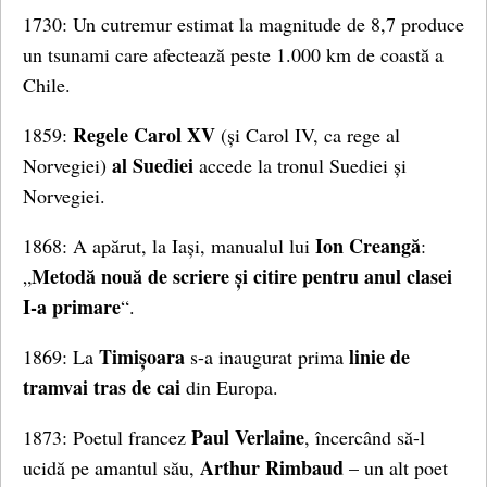
1730: Un cutremur estimat la magnitude de 8,7 produce
un tsunami care afectează peste 1.000 km de coastă a
Chile.
Regele Carol XV
1859:
(și Carol IV, ca rege al
al Suediei
Norvegiei)
accede la tronul Suediei și
Norvegiei.
Ion Creangă
1868: A apărut, la Iași, manualul lui
:
Metodă nouă de scriere și citire pentru anul clasei
„
I-a primare
“.
Timișoara
linie de
1869: La
s-a inaugurat prima
tramvai tras de cai
din Europa.
Paul Verlaine
1873: Poetul francez
, încercând să-l
Arthur Rimbaud
ucidă pe amantul său,
– un alt poet