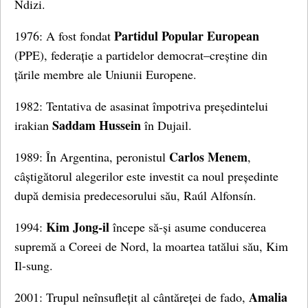
Ndizi.
Partidul Popular European
1976: A fost fondat
(PPE), federație a partidelor democrat–creștine din
țările membre ale Uniunii Europene.
1982: Tentativa de asasinat împotriva președintelui
Saddam Hussein
irakian
în Dujail.
Carlos Menem
1989: În Argentina, peronistul
,
câștigătorul alegerilor este investit ca noul președinte
după demisia predecesorului său, Raúl Alfonsín.
Kim Jong-il
1994:
începe să-și asume conducerea
supremă a Coreei de Nord, la moartea tatălui său, Kim
Il-sung.
Amalia
2001: Trupul neînsuflețit al cântăreței de fado,