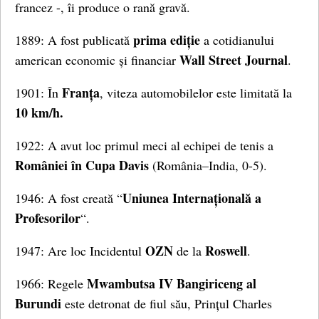
francez -, îi produce o rană gravă.
prima ediție
1889: A fost publicată
a cotidianului
Wall Street Journal
american economic și financiar
.
Franța
1901: În
, viteza automobilelor este limitată la
10 km/h.
1922: A avut loc primul meci al echipei de tenis a
României în Cupa Davis
(România–India, 0-5).
Uniunea Internațională a
1946: A fost creată “
Profesorilor
“.
OZN
Roswell
1947: Are loc Incidentul
de la
.
Mwambutsa IV Bangiriceng al
1966: Regele
Burundi
este detronat de fiul său, Prințul Charles