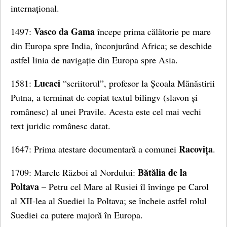
internațional.
Vasco da Gama
1497:
începe prima călătorie pe mare
din Europa spre India, înconjurând Africa; se deschide
astfel linia de navigație din Europa spre Asia.
Lucaci
1581:
“scriitorul”, profesor la Școala Mănăstirii
Putna, a terminat de copiat textul bilingv (slavon și
românesc) al unei Pravile. Acesta este cel mai vechi
text juridic românesc datat.
Racovița
1647: Prima atestare documentară a comunei
.
Bătălia de la
1709: Marele Război al Nordului:
Poltava
– Petru cel Mare al Rusiei îl învinge pe Carol
al XII-lea al Suediei la Poltava; se încheie astfel rolul
Suediei ca putere majoră în Europa.