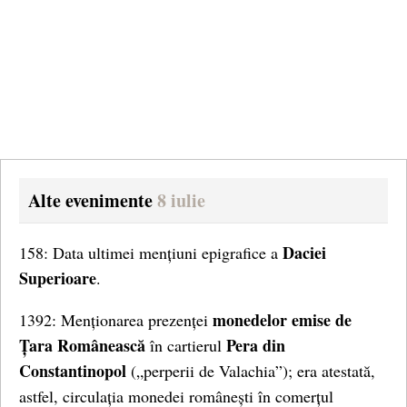
Alte evenimente
8 iulie
Daciei
158: Data ultimei mențiuni epigrafice a
Superioare
.
monedelor emise de
1392: Menționarea prezenței
Țara Românească
Pera din
în cartierul
Constantinopol
(„perperii de Valachia”); era atestată,
astfel, circulația monedei românești în comerțul