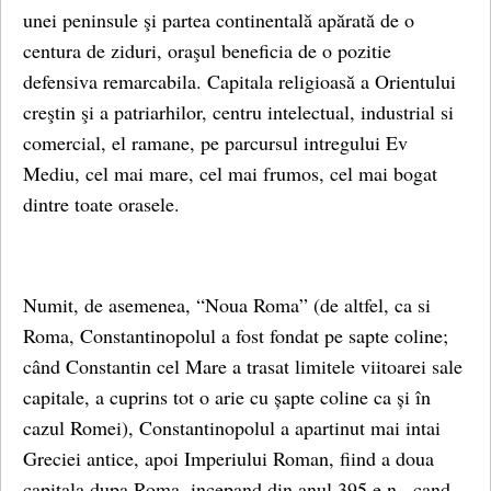
unei peninsule şi partea continentală apărată de o
centura de ziduri, oraşul beneficia de o pozitie
defensiva remarcabila. Capitala religioasă a Orientului
creştin şi a patriarhilor, centru intelectual, industrial si
comercial, el ramane, pe parcursul intregului Ev
Mediu, cel mai mare, cel mai frumos, cel mai bogat
dintre toate orasele.
Numit, de asemenea, “Noua Roma” (de altfel, ca si
Roma, Constantinopolul a fost fondat pe sapte coline;
când Constantin cel Mare a trasat limitele viitoarei sale
capitale, a cuprins tot o arie cu șapte coline ca și în
cazul Romei), Constantinopolul a apartinut mai intai
Greciei antice, apoi Imperiului Roman, fiind a doua
capitala dupa Roma, incepand din anul 395 e.n., cand