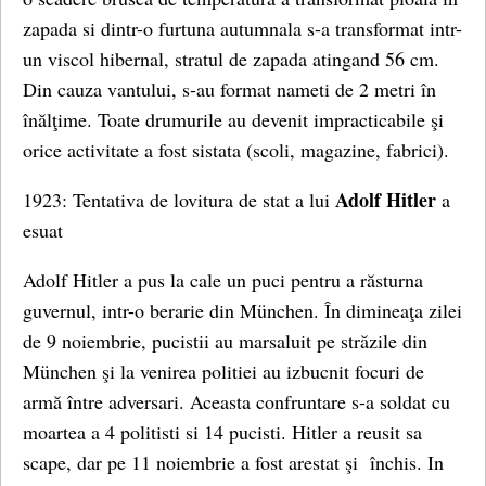
zapada si dintr-o furtuna autumnala s-a transformat intr-
un viscol hibernal, stratul de zapada atingand 56 cm.
Din cauza vantului, s-au format nameti de 2 metri în
înălţime. Toate drumurile au devenit impracticabile şi
orice activitate a fost sistata (scoli, magazine, fabrici).
Adolf Hitler
1923: Tentativa de lovitura de stat a lui
a
esuat
Adolf Hitler a pus la cale un puci pentru a răsturna
guvernul, intr-o berarie din München. În dimineaţa zilei
de 9 noiembrie, pucistii au marsaluit pe străzile din
München şi la venirea politiei au izbucnit focuri de
armă între adversari. Aceasta confruntare s-a soldat cu
moartea a 4 politisti si 14 pucisti. Hitler a reusit sa
scape, dar pe 11 noiembrie a fost arestat şi închis. In