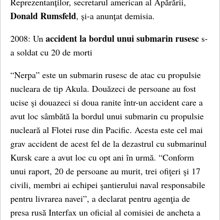
Reprezentanților, secretarul american al Apărării,
Donald
Rumsfeld
, și-a anunțat demisia.
accident la bordul unui submarin rusesc
2008: Un
s-
a soldat cu 20 de morti
“Nerpa” este un submarin rusesc de atac cu propulsie
nucleara de tip Akula. Douăzeci de persoane au fost
ucise şi douazeci si doua ranite într-un accident care a
avut loc sâmbătă la bordul unui submarin cu propulsie
nucleară al Flotei ruse din Pacific. Acesta este cel mai
grav accident de acest fel de la dezastrul cu submarinul
Kursk care a avut loc cu opt ani în urmă. “Conform
unui raport, 20 de persoane au murit, trei ofiţeri şi 17
civili, membri ai echipei şantierului naval responsabile
pentru livrarea navei”, a declarat pentru agenţia de
presa rusă Interfax un oficial al comisiei de ancheta a