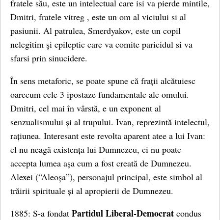
fratele său, este un intelectual care isi va pierde mintile,
Dmitri, fratele vitreg , este un om al viciului si al
pasiunii. Al patrulea, Smerdyakov, este un copil
nelegitim şi epileptic care va comite paricidul si va
sfarsi prin sinucidere.
În sens metaforic, se poate spune că frații alcătuiesc
oarecum cele 3 ipostaze fundamentale ale omului.
Dmitri, cel mai în vârstă, e un exponent al
senzualismului și al trupului. Ivan, reprezintă intelectul,
rațiunea. Interesant este revolta aparent atee a lui Ivan:
el nu neagă existența lui Dumnezeu, ci nu poate
accepta lumea așa cum a fost creată de Dumnezeu.
Alexei (“Aleoșa”), personajul principal, este simbol al
trăirii spirituale și al apropierii de Dumnezeu.
Partidul Liberal-Democrat
1885: S-a fondat
condus