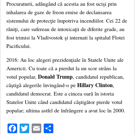
Procuraturii, adăugând că acestia au fost ucişi prin
inhalarea de gaze de freon emise de declansarea
sistemului de protecţie împotriva incendiilor. Cei 22 de
răniţi, care sufereau de intoxicaţii de diferite grade, au
fost trimisi la Vladivostok şi internati la spitalul Flotei
Pacificului.
2016: Au loc alegeri prezidențiale în Statele Unite ale
Americii. Cu toate că a pierdut la un scor strâns la
Donald Trump
votul popular,
, candidatul republican,
Hillary Clinton
câștigă alegerile învingând-o pe
,
candidatul democrat. Este a cincea oară în istoria
Statelor Unite când candidatul câștigător pierde votul
popular; ultima astfel de înfrângere a avut loc în 2000.
Facebook
Twitter
Email
Share