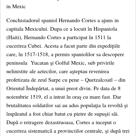
in Mexic
Conchistadorul spaniol Hernando Cortes a ajuns in
capitala Mexicului. Dupa ce a locuit în Hispaniola
(Haiti), Hernando Cortes a participat în 1511 la
cucerirea Cubei. Acesta a facut parte din expediţiile
care, în 1517-1518, a permis spaniolilor sa descopere
peninsula Yucatan şi Golful Mexic, sub privirile
nelinistite ale aztecilor, care aşteptau revenirea
profetizata de zeul Sarpe cu pene – Quetzalcoatl – din
Orientul Îndepărtat, a unui preot divin. Pe data de 8
noiembrie 1519, el a intrat în oraş cu mare fast. Dar
brutalitatea soldatilor sai au adus populaţia la revoltă şi
împăratul a fost chiar batut cu pietre de supuşii săi.
După o retragere dezastruoasa, Cortes a inceput o
cucerirea sistematică a provinciilor centrale, şi după trei