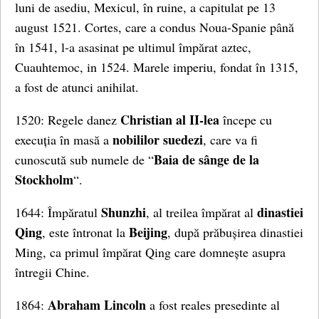
luni de asediu, Mexicul, în ruine, a capitulat pe 13
august 1521. Cortes, care a condus Noua-Spanie până
în 1541, l-a asasinat pe ultimul împărat aztec,
Cuauhtemoc, in 1524. Marele imperiu, fondat în 1315,
a fost de atunci anihilat.
Christian al II-lea
1520: Regele danez
începe cu
nobililor suedezi
execuția în masă a
, care va fi
Baia de sânge de la
cunoscută sub numele de “
Stockholm
“.
Shunzhi
dinastiei
1644: Împăratul
, al treilea împărat al
Qing
Beijing
, este întronat la
, după prăbușirea dinastiei
Ming, ca primul împărat Qing care domnește asupra
întregii Chine.
Abraham Lincoln
1864:
a fost reales presedinte al