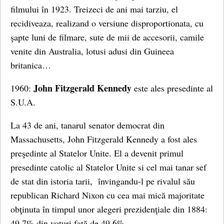
filmului în 1923. Treizeci de ani mai tarziu, el
recidiveaza, realizand o versiune disproportionata, cu
şapte luni de filmare, sute de mii de accesorii, camile
venite din Australia, lotusi adusi din Guineea
britanica…
John Fitzgerald Kennedy
1960:
este ales presedinte al
S.U.A.
La 43 de ani, tanarul senator democrat din
Massachusetts, John Fitzgerald Kennedy a fost ales
preşedinte al Statelor Unite. El a devenit primul
presedinte catolic al Statelor Unite si cel mai tanar sef
de stat din istoria tarii, învingandu-l pe rivalul său
republican Richard Nixon cu cea mai mică majoritate
obţinuta în timpul unor alegeri prezidenţiale din 1884:
49,7% din voturi faţă de 49,6%.