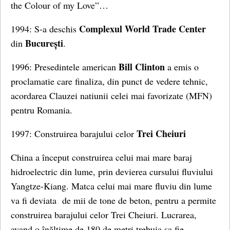
the Colour of my Love”…
Complexul World Trade Center
1994: S-a deschis
București
din
.
Bill Clinton
1996: Presedintele american
a emis o
proclamatie care finaliza, din punct de vedere tehnic,
acordarea Clauzei natiunii celei mai favorizate (MFN)
pentru Romania.
Trei Cheiuri
1997: Construirea barajului celor
China a început construirea celui mai mare baraj
hidroelectric din lume, prin devierea cursului fluviului
Yangtze-Kiang. Matca celui mai mare fluviu din lume
va fi deviata de mii de tone de beton, pentru a permite
construirea barajului celor Trei Cheiuri. Lucrarea,
avand o înălţime de 180 de metri trebuia sa fie