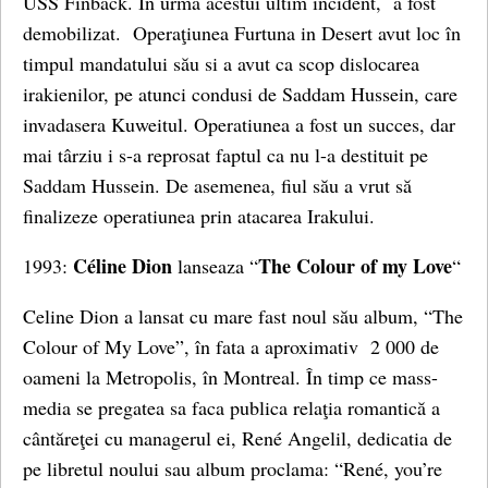
USS Finback. În urma acestui ultim incident, a fost
demobilizat. Operaţiunea Furtuna in Desert avut loc în
timpul mandatului său si a avut ca scop dislocarea
irakienilor, pe atunci condusi de Saddam Hussein, care
invadasera Kuweitul. Operatiunea a fost un succes, dar
mai târziu i s-a reprosat faptul ca nu l-a destituit pe
Saddam Hussein. De asemenea, fiul său a vrut să
finalizeze operatiunea prin atacarea Irakului.
Céline Dion
The Colour of my Love
1993:
lanseaza “
“
Celine Dion a lansat cu mare fast noul său album, “The
Colour of My Love”, în fata a aproximativ 2 000 de
oameni la Metropolis, în Montreal. În timp ce mass-
media se pregatea sa faca publica relaţia romantică a
cântăreţei cu managerul ei, René Angelil, dedicatia de
pe libretul noului sau album proclama: “René, you’re