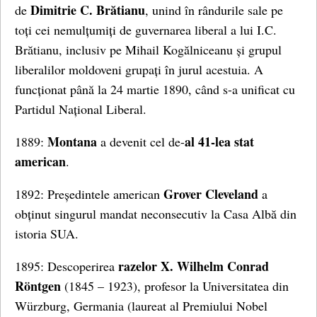
Dimitrie C. Brătianu
de
, unind în rândurile sale pe
toți cei nemulțumiți de guvernarea liberal a lui I.C.
Brătianu, inclusiv pe Mihail Kogălniceanu și grupul
liberalilor moldoveni grupați în jurul acestuia. A
funcționat până la 24 martie 1890, când s-a unificat cu
Partidul Național Liberal.
Montana
al 41-lea stat
1889:
a devenit cel de-
american
.
Grover Cleveland
1892: Președintele american
a
obținut singurul mandat neconsecutiv la Casa Albă din
istoria SUA.
razelor X. Wilhelm Conrad
1895: Descoperirea
Röntgen
(1845 – 1923), profesor la Universitatea din
Würzburg, Germania (laureat al Premiului Nobel