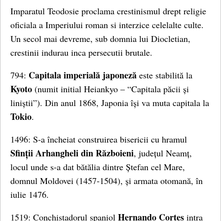
Imparatul Teodosie proclama crestinismul drept religie
oficiala a Imperiului roman si interzice celelalte culte.
Un secol mai devreme, sub domnia lui Diocletian,
crestinii indurau inca persecutii brutale.
Capitala imperială japoneză
794:
este stabilită la
Kyoto
(numit initial Heiankyo – “Capitala păcii și
liniștii”). Din anul 1868, Japonia își va muta capitala la
Tokio
.
1496: S-a încheiat construirea bisericii cu hramul
Sfinții Arhangheli din Războieni
, județul Neamț,
locul unde s-a dat bătălia dintre Ștefan cel Mare,
domnul Moldovei (1457-1504), și armata otomană, în
iulie 1476.
Hernando Cortes
1519: Conchistadorul spaniol
intra