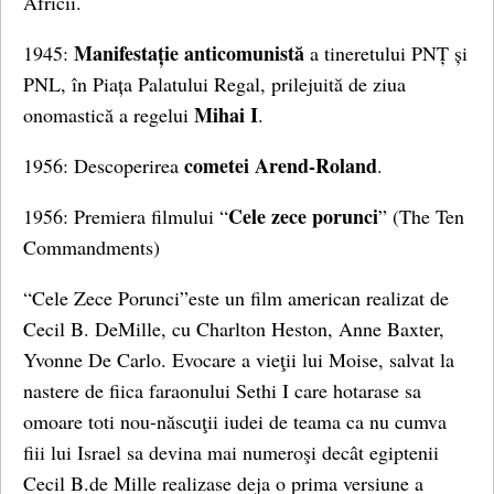
Africii.
Manifestație anticomunistă
1945:
a tineretului PNȚ și
PNL, în Piața Palatului Regal, prilejuită de ziua
Mihai I
onomastică a regelui
.
cometei Arend-Roland
1956: Descoperirea
.
Cele zece porunci
1956: Premiera filmului “
” (The Ten
Commandments)
“Cele Zece Porunci”este un film american realizat de
Cecil B. DeMille, cu Charlton Heston, Anne Baxter,
Yvonne De Carlo. Evocare a vieţii lui Moise, salvat la
nastere de fiica faraonului Sethi I care hotarase sa
omoare toti nou-născuţii iudei de teama ca nu cumva
fiii lui Israel sa devina mai numeroşi decât egiptenii
Cecil B.de Mille realizase deja o prima versiune a