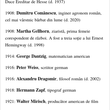
Duce Ereditar de Hesse (d. 1937)
Dumitru Comănescu
1908:
, inginer agronom român,
cel mai vârstnic bărbat din lume (d. 2020)
Martha Gellhorn
1908:
, ziaristă, prima femeie
corespondent de război. A fost a treia soție a lui Ernest
Hemingway (d. 1998)
George Dantzig
1914:
, matematician american
Peter Weiss
1916:
, scriitor german
Alexandru Dragomir
1916:
, filosof român (d. 2002)
Hermann Zapf
1918:
, tipograf german
Walter Mirisch
1921:
, producător american de film