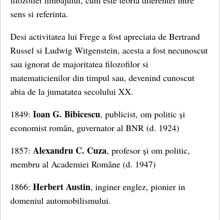
filozofiei limbajului, cum este teoria diferentei intre
sens si referinta.
Desi activitatea lui Frege a fost apreciata de Bertrand
Russel si Ludwig Witgenstein, acesta a fost necunoscut
sau ignorat de majoritatea filozofilor si
matematicienilor din timpul sau, devenind cunoscut
abia de la jumatatea secolului XX.
Ioan G. Bibicescu
1849:
, publicist, om politic și
economist român, guvernator al BNR (d. 1924)
Alexandru C. Cuza
1857:
, profesor și om politic,
membru al Academiei Române (d. 1947)
Herbert Austin
1866:
, inginer englez, pionier in
domeniul automobilismului.