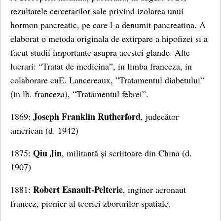
rezultatele cercetarilor sale privind izolarea unui
hormon pancreatic, pe care l-a denumit pancreatina. A
elaborat o metoda originala de extirpare a hipofizei si a
facut studii importante asupra acestei glande. Alte
lucrari: “Tratat de medicina”, in limba franceza, in
colaborare cuE. Lancereaux, ”Tratamentul diabetului”
(in lb. franceza), “Tratamentul febrei”.
Joseph Franklin Rutherford
1869:
, judecător
american (d. 1942)
Qiu Jin
1875:
, militantă și scriitoare din China (d.
1907)
Robert Esnault-Pelterie
1881:
, inginer aeronaut
francez, pionier al teoriei zborurilor spatiale.