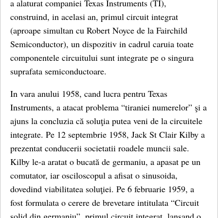
a alaturat companiei
Texas Instruments (TI),
construind, in acelasi an, primul circuit integrat
(
aproape simultan cu Robert Noyce de la Fairchild
Semiconductor),
un dispozitiv in cadrul caruia toate
componentele circuitului sunt integrate pe o singura
suprafata semiconductoare.
In vara anului 1958, cand lucra pentru Texas
Instruments, a atacat problema “tiraniei numerelor” şi a
ajuns la concluzia că soluţia putea veni de la circuitele
integrate. Pe 12 septembrie 1958, Jack St Clair Kilby a
prezentat conducerii societatii roadele muncii sale.
Kilby le-a aratat o bucată de germaniu, a apasat pe un
comutator, iar osciloscopul a afisat o sinusoida,
dovedind viabilitatea soluţiei. Pe 6 februarie 1959, a
fost formulata o cerere de brevetare intitulata “Circuit
solid din germaniu”, primul circuit integrat, lansand o