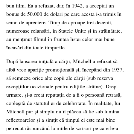
bun film. Ea a refuzat, dar, în 1942, a acceptat un
bonus de 50.000 de dolari pe care acesta i-a trimis în
semn de apreciere. Timp de aproape trei decenii,
numeroase relansări, în Statele Unite și în străinătate,
au menținut filmul în fruntea listei celor mai bune
încasări din toate timpurile.
După lansarea inițială a cărții, Mitchell a refuzat să
aibă vreo apariție promoțională și, începând din 1937,
să semneze orice alte copii ale cărții (sub rezerva
excepțiilor ocazionale pentru edițiile străine). Drept
urmare, și-a creat reputația de a fi o persoană retrasă,
copleșită de statutul ei de celebritate. În realitate, lui
Mitchell pur și simplu nu îi plăcea să fie sub lumina
reflectoarelor și a simțit că timpul ei este mai bine
petrecut răspunzând la miile de scrisori pe care le-a