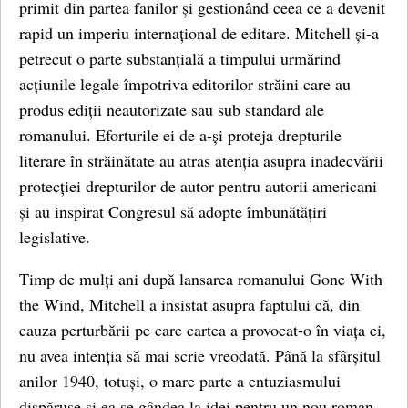
primit din partea fanilor și gestionând ceea ce a devenit
rapid un imperiu internațional de editare. Mitchell și-a
petrecut o parte substanțială a timpului urmărind
acțiunile legale împotriva editorilor străini care au
produs ediții neautorizate sau sub standard ale
romanului. Eforturile ei de a-și proteja drepturile
literare în străinătate au atras atenția asupra inadecvării
protecției drepturilor de autor pentru autorii americani
și au inspirat Congresul să adopte îmbunătățiri
legislative.
Timp de mulți ani după lansarea romanului Gone With
the Wind, Mitchell a insistat asupra faptului că, din
cauza perturbării pe care cartea a provocat-o în viața ei,
nu avea intenția să mai scrie vreodată. Până la sfârșitul
anilor 1940, totuși, o mare parte a entuziasmului
dispăruse și ea se gândea la idei pentru un nou roman.