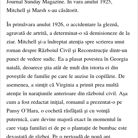
Journal Sunday Magazine. În vara anului 1925,
Mitchell și Marsh s-au căsătorit.
În primăvara anului 1926, o accidentare la gleznă,
agravată de artrită, a determinat-o să demisioneze de la
ziar. Mitchell și-a îndreptat atenția spre scrierea unui
roman despre Războiul Civil și Reconstrucție dintr-un
punct de vedere sudic. Ea a plasat povestea în Georgia
natală, deoarece știa atât de mult din istoria ei din
poveștile de familie pe care le auzise în copilărie. De
asemenea, a simțit că Virginia a primit prea multă
atenție în narațiunile anterioare din războiul civil. Așa
cum a fost redactat inițial, romanul a prezentat-o ​​pe
Pansy O’Hara, o cochetă răsfățată și cu voință
puternică, care devine majoră exact în momentul în
care viața familiei ei de pe o plantație de bumbac este
devastată de război. Pe o perioadă de nouă ani,