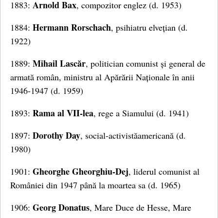
Arnold
Bax
1883:
, compozitor englez (d. 1953)
Hermann Rorschach
1884:
, psihiatru elvețian (d.
1922)
Mihail Lascăr
1889:
, politician comunist și general de
armată român, ministru al Apărării Naționale în anii
1946-1947 (d. 1959)
Rama al VII-lea
1893:
, rege a Siamului (d. 1941)
Dorothy Day
1897:
, social-activistăamericană (d.
1980)
Gheorghe Gheorghiu-Dej
1901:
, liderul comunist al
României din 1947 până la moartea sa (d. 1965)
Georg Donatus
1906:
, Mare Duce de Hesse, Mare