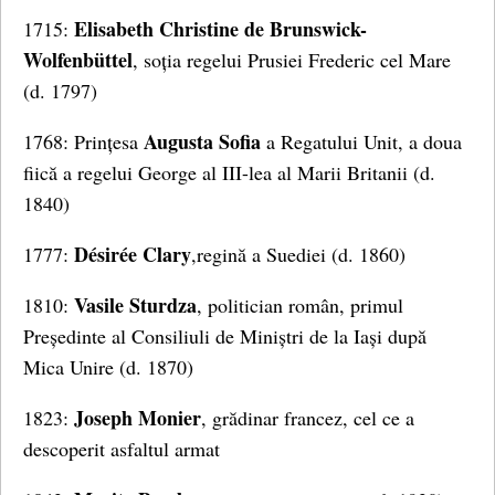
Elisabeth Christine de Brunswick-
1715:
Wolfenbüttel
, soția regelui Prusiei Frederic cel Mare
(d. 1797)
Augusta Sofia
1768: Prințesa
a Regatului Unit, a doua
fiică a regelui George al III-lea al Marii Britanii (d.
1840)
Désirée Clary
1777:
,regină a Suediei (d. 1860)
Vasile Sturdza
1810:
, politician român, primul
Președinte al Consiliuli de Miniștri de la Iași după
Mica Unire (d. 1870)
Joseph Monier
1823:
, grădinar francez, cel ce a
descoperit asfaltul armat