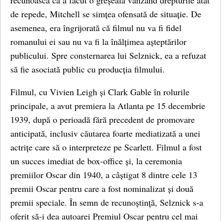
recunoască că a făcut o greșeală vânzând drepturile atât
de repede, Mitchell se simțea ofensată de situație. De
asemenea, era îngrijorată că filmul nu va fi fidel
romanului ei sau nu va fi la înălțimea așteptărilor
publicului. Spre consternarea lui Selznick, ea a refuzat
să fie asociată public cu producția filmului.
Filmul, cu Vivien Leigh și Clark Gable în rolurile
principale, a avut premiera la Atlanta pe 15 decembrie
1939, după o perioadă fără precedent de promovare
anticipată, inclusiv căutarea foarte mediatizată a unei
actrițe care să o interpreteze pe Scarlett. Filmul a fost
un succes imediat de box-office și, la ceremonia
premiilor Oscar din 1940, a câștigat 8 dintre cele 13
premii Oscar pentru care a fost nominalizat și două
premii speciale. În semn de recunoștință, Selznick s-a
oferit să-i dea autoarei Premiul Oscar pentru cel mai