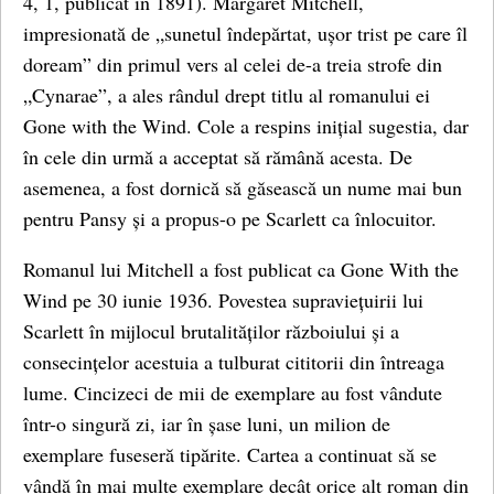
4, 1, publicat în 1891). Margaret Mitchell,
impresionată de „sunetul îndepărtat, ușor trist pe care îl
doream” din primul vers al celei de-a treia strofe din
„Cynarae”, a ales rândul drept titlu al romanului ei
Gone with the Wind. Cole a respins inițial sugestia, dar
în cele din urmă a acceptat să rămână acesta. De
asemenea, a fost dornică să găsească un nume mai bun
pentru Pansy și a propus-o pe Scarlett ca înlocuitor.
Romanul lui Mitchell a fost publicat ca Gone With the
Wind pe 30 iunie 1936. Povestea supraviețuirii lui
Scarlett în mijlocul brutalităților războiului și a
consecințelor acestuia a tulburat cititorii din întreaga
lume. Cincizeci de mii de exemplare au fost vândute
într-o singură zi, iar în șase luni, un milion de
exemplare fuseseră tipărite. Cartea a continuat să se
vândă în mai multe exemplare decât orice alt roman din