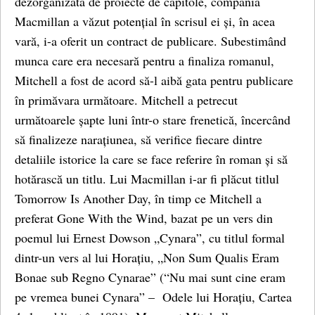
dezorganizată de proiecte de capitole, compania
Macmillan a văzut potențial în scrisul ei și, în acea
vară, i-a oferit un contract de publicare. Subestimând
munca care era necesară pentru a finaliza romanul,
Mitchell a fost de acord să-l aibă gata pentru publicare
în primăvara următoare. Mitchell a petrecut
următoarele șapte luni într-o stare frenetică, încercând
să finalizeze narațiunea, să verifice fiecare dintre
detaliile istorice la care se face referire în roman și să
hotărască un titlu. Lui Macmillan i-ar fi plăcut titlul
Tomorrow Is Another Day, în timp ce Mitchell a
preferat Gone With the Wind, bazat pe un vers din
poemul lui Ernest Dowson „Cynara”, cu titlul formal
dintr-un vers al lui Horațiu, „Non Sum Qualis Eram
Bonae sub Regno Cynarae” (“Nu mai sunt cine eram
pe vremea bunei Cynara” – Odele lui Horațiu, Cartea