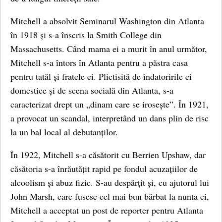
Mitchell a absolvit Seminarul Washington din Atlanta
în 1918 și s-a înscris la Smith College din
Massachusetts. Când mama ei a murit în anul următor,
Mitchell s-a întors în Atlanta pentru a păstra casa
pentru tatăl și fratele ei. Plictisită de îndatoririle ei
domestice și de scena socială din Atlanta, s-a
caracterizat drept un „dinam care se irosește”. În 1921,
a provocat un scandal, interpretând un dans plin de risc
la un bal local al debutanților.
În 1922, Mitchell s-a căsătorit cu Berrien Upshaw, dar
căsătoria s-a înrăutățit rapid pe fondul acuzațiilor de
alcoolism și abuz fizic. S-au despărțit și, cu ajutorul lui
John Marsh, care fusese cel mai bun bărbat la nunta ei,
Mitchell a acceptat un post de reporter pentru Atlanta