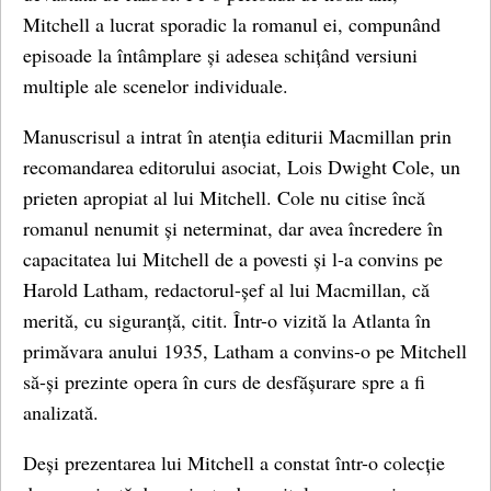
Mitchell a lucrat sporadic la romanul ei, compunând
episoade la întâmplare și adesea schițând versiuni
multiple ale scenelor individuale.
Manuscrisul a intrat în atenția editurii Macmillan prin
recomandarea editorului asociat, Lois Dwight Cole, un
prieten apropiat al lui Mitchell. Cole nu citise încă
romanul nenumit și neterminat, dar avea încredere în
capacitatea lui Mitchell de a povesti și l-a convins pe
Harold Latham, redactorul-șef al lui Macmillan, că
merită, cu siguranță, citit. Într-o vizită la Atlanta în
primăvara anului 1935, Latham a convins-o pe Mitchell
să-și prezinte opera în curs de desfășurare spre a fi
analizată.
Deși prezentarea lui Mitchell a constat într-o colecție