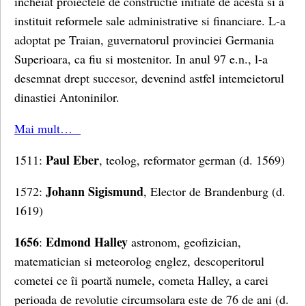
incheiat proiectele de constructie initiate de acesta si a
instituit reformele sale administrative si financiare. L-a
adoptat pe Traian, guvernatorul provinciei Germania
Superioara, ca fiu si mostenitor. In anul 97 e.n., l-a
desemnat drept succesor, devenind astfel intemeietorul
dinastiei Antoninilor.
Mai mult…
Paul Eber
1511:
, teolog, reformator german (d. 1569)
Johann Sigismund
1572:
, Elector de Brandenburg (d.
1619)
1656
Edmond
Halley
:
astronom, geofizician,
matematician si meteorolog englez, descoperitorul
cometei ce îi poartă numele, cometa Halley, a carei
perioada de revolutie circumsolara este de 76 de ani (d.