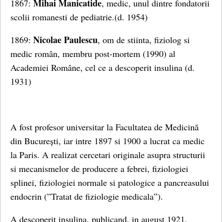
Mihai Manicatide
1867:
, medic, unul dintre fondatorii
scolii romanesti de pediatrie.(d. 1954)
Nicolae Paulescu
1869:
, om de stiinta, fiziolog si
medic român, membru post-mortem (1990) al
Academiei Române, cel ce a descoperit insulina (d.
1931)
A fost profesor universitar la Facultatea de Medicină
din București, iar intre 1897 si 1900 a lucrat ca medic
la Paris. A realizat cercetari originale asupra structurii
si mecanismelor de producere a febrei, fiziologiei
splinei, fiziologiei normale si patologice a pancreasului
endocrin (”Tratat de fiziologie medicala”).
A descoperit insulina, publicand, in august 1921,