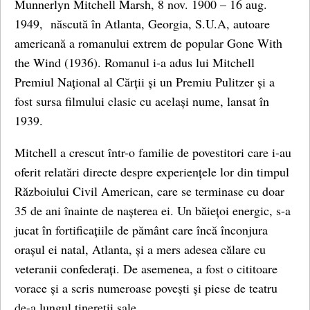
Munnerlyn Mitchell Marsh, 8 nov. 1900 – 16 aug.
1949, născută în Atlanta, Georgia, S.U.A, autoare
americană a romanului extrem de popular Gone With
the Wind (1936). Romanul i-a adus lui Mitchell
Premiul Național al Cărții și un Premiu Pulitzer și a
fost sursa filmului clasic cu același nume, lansat în
1939.
Mitchell a crescut într-o familie de povestitori care i-au
oferit relatări directe despre experiențele lor din timpul
Războiului Civil American, care se terminase cu doar
35 de ani înainte de nașterea ei. Un băiețoi energic, s-a
jucat în fortificațiile de pământ care încă înconjura
orașul ei natal, Atlanta, și a mers adesea călare cu
veteranii confederați. De asemenea, a fost o cititoare
vorace și a scris numeroase povești și piese de teatru
de-a lungul tinereții sale.