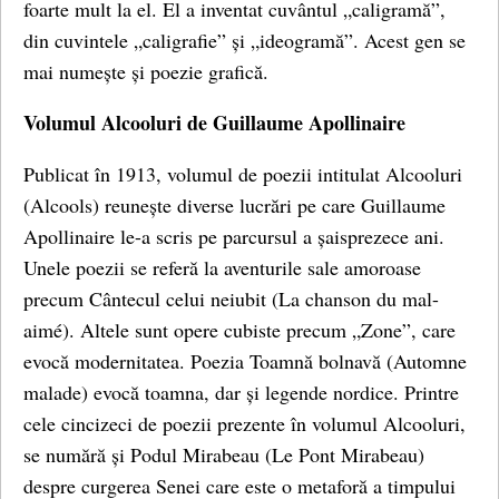
foarte mult la el. El a inventat cuvântul „caligramă”,
din cuvintele „caligrafie” și „ideogramă”. Acest gen se
mai numește și poezie grafică.
Volumul Alcooluri de Guillaume Apollinaire
Publicat în 1913, volumul de poezii intitulat Alcooluri
(Alcools) reunește diverse lucrări pe care Guillaume
Apollinaire le-a scris pe parcursul a șaisprezece ani.
Unele poezii se referă la aventurile sale amoroase
precum Cântecul celui neiubit (La chanson du mal-
aimé). Altele sunt opere cubiste precum „Zone”, care
evocă modernitatea. Poezia Toamnă bolnavă (Automne
malade) evocă toamna, dar și legende nordice. Printre
cele cincizeci de poezii prezente în volumul Alcooluri,
se numără și Podul Mirabeau (Le Pont Mirabeau)
despre curgerea Senei care este o metaforă a timpului