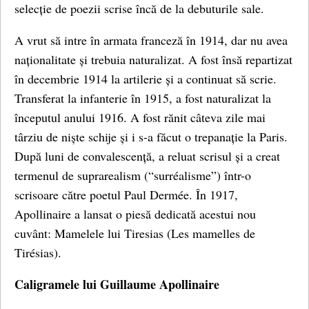
selecție de poezii scrise încă de la debuturile sale.
A vrut să intre în armata franceză în 1914, dar nu avea
naționalitate și trebuia naturalizat. A fost însă repartizat
în decembrie 1914 la artilerie și a continuat să scrie.
Transferat la infanterie în 1915, a fost naturalizat la
începutul anului 1916. A fost rănit câteva zile mai
târziu de niște schije și i s-a făcut o trepanație la Paris.
După luni de convalescență, a reluat scrisul și a creat
termenul de suprarealism (“surréalisme”) într-o
scrisoare către poetul Paul Dermée. În 1917,
Apollinaire a lansat o piesă dedicată acestui nou
cuvânt: Mamelele lui Tiresias (Les mamelles de
Tirésias).
Caligramele lui Guillaume Apollinaire