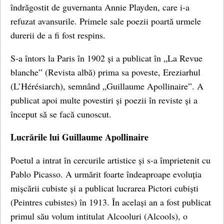
îndrăgostit de guvernanta Annie Playden, care i-a
refuzat avansurile. Primele sale poezii poartă urmele
durerii de a fi fost respins.
S-a întors la Paris în 1902 și a publicat în „La Revue
blanche” (Revista albă) prima sa poveste, Ereziarhul
(L’Hérésiarch), semnând „Guillaume Apollinaire”. A
publicat apoi multe povestiri și poezii în reviste și a
început să se facă cunoscut.
Lucrările lui Guillaume Apollinaire
Poetul a intrat în cercurile artistice și s-a împrietenit cu
Pablo Picasso. A urmărit foarte îndeaproape evoluția
mișcării cubiste și a publicat lucrarea Pictori cubiști
(Peintres cubistes) în 1913. În același an a fost publicat
primul său volum intitulat Alcooluri (Alcools), o