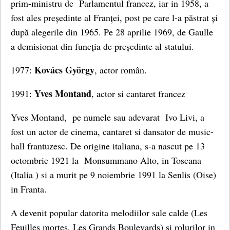
prim-ministru de Parlamentul francez, iar in 1958, a
fost ales președinte al Franței, post pe care l-a păstrat și
după alegerile din 1965. Pe 28 aprilie 1969, de Gaulle
a demisionat din funcția de președinte al statului.
Kovács György
1977:
, actor român.
Yves Montand
1991:
, actor si cantaret francez
Yves Montand, pe numele sau adevarat Ivo Livi, a
fost un actor de cinema, cantaret si dansator de music-
hall frantuzesc. De origine italiana, s-a nascut pe 13
octombrie 1921 la Monsummano Alto, in Toscana
(Italia ) si a murit pe 9 noiembrie 1991 la Senlis (Oise)
in Franta.
A devenit popular datorita melodiilor sale calde (Les
Feuilles mortes, Les Grands Boulevards) si rolurilor in