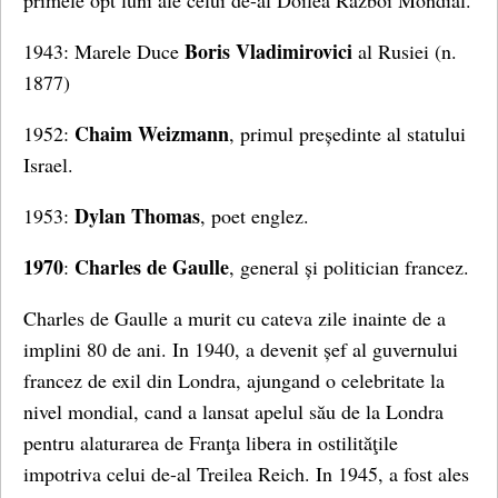
primele opt luni ale celui de-al Doilea Razboi Mondial.
Boris Vladimirovici
1943: Marele Duce
al Rusiei (n.
1877)
Chaim Weizmann
1952:
, primul președinte al statului
Israel.
Dylan Thomas
1953:
, poet englez.
1970
Charles de Gaulle
:
, general și politician francez.
Charles de Gaulle a murit cu cateva zile inainte de a
implini 80 de ani. In 1940, a devenit șef al guvernului
francez de exil din Londra, ajungand o celebritate la
nivel mondial, cand a lansat apelul său de la Londra
pentru alaturarea de Franţa libera in ostilităţile
impotriva celui de-al Treilea Reich. In 1945, a fost ales