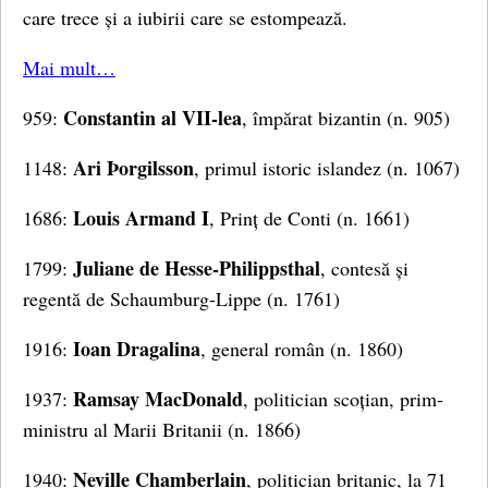
care trece și a iubirii care se estompează.
Mai mult…
Constantin al VII-lea
959:
, împărat bizantin (n. 905)
Ari Þorgilsson
1148:
, primul istoric islandez (n. 1067)
Louis Armand I
1686:
, Prinț de Conti (n. 1661)
Juliane de Hesse-Philippsthal
1799:
, contesă și
regentă de Schaumburg-Lippe (n. 1761)
Ioan Dragalina
1916:
, general român (n. 1860)
Ramsay MacDonald
1937:
, politician scoțian, prim-
ministru al Marii Britanii (n. 1866)
Neville Chamberlain
1940:
, politician britanic, la 71