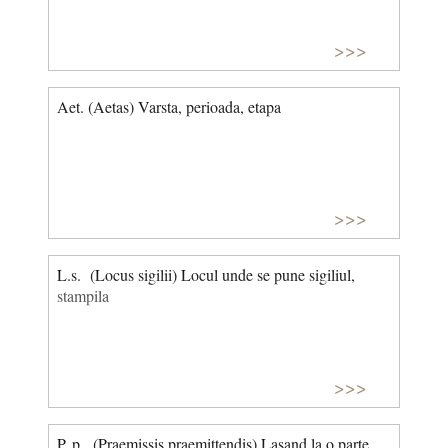
>>>
Aet. (Aetas) Varsta, perioada, etapa
>>>
L.s. (Locus sigilii) Locul unde se pune sigiliul,
stampila
>>>
P. p. (Praemissis praemittendis) Lasand la o parte