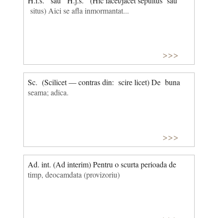
H.i.s. sau H.j.s. (Hic iacet/jacet sepultus sau
situs) Aici se afla inmormantat...
>>>
Sc. (Scilicet — contras din: scire licet) De buna
seama; adica.
>>>
Ad. int. (Ad interim) Pentru o scurta perioada de
timp, deocamdata (provizoriu)