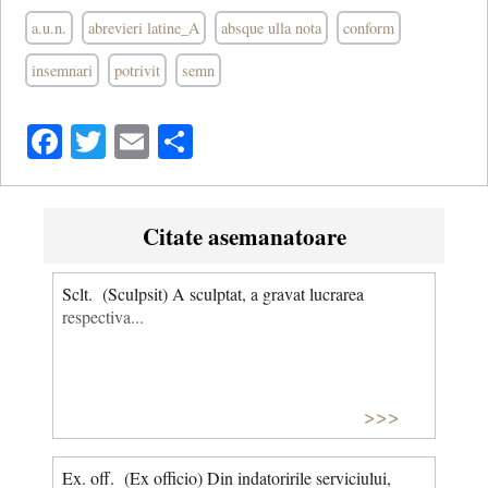
a.u.n.
abrevieri latine_A
absque ulla nota
conform
insemnari
potrivit
semn
Facebook
Twitter
Email
Share
Citate asemanatoare
Sclt. (Sculpsit) A sculptat, a gravat lucrarea
respectiva...
>>>
Ex. off. (Ex officio) Din indatoririle serviciului,