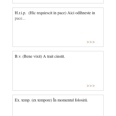
H.r.i.p. (Hic requiescit in pace) Aici odihneste in
pace...
>>>
B.v. (Bene vixit) A trait cinstit.
>>>
Ex. temp. (ex tempore) În momentul folosirii.