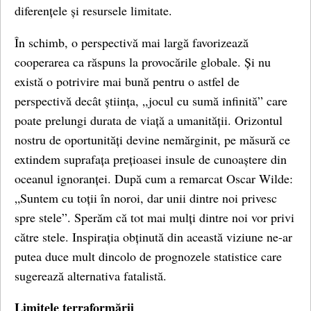
diferențele și resursele limitate.
În schimb, o perspectivă mai largă favorizează
cooperarea ca răspuns la provocările globale. Și nu
există o potrivire mai bună pentru o astfel de
perspectivă decât știința, „jocul cu sumă infinită” care
poate prelungi durata de viață a umanității. Orizontul
nostru de oportunități devine nemărginit, pe măsură ce
extindem suprafața prețioasei insule de cunoaștere din
oceanul ignoranței. După cum a remarcat Oscar Wilde:
„Suntem cu toții în noroi, dar unii dintre noi privesc
spre stele”. Sperăm că tot mai mulți dintre noi vor privi
către stele. Inspirația obținută din această viziune ne-ar
putea duce mult dincolo de prognozele statistice care
sugerează alternativa fatalistă.
Limitele terraformării