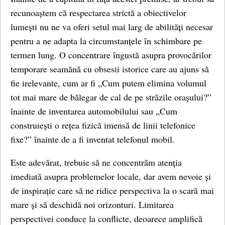
recunoaștem că respectarea strictă a obiectivelor
lumești nu ne va oferi setul mai larg de abilități necesar
pentru a ne adapta la circumstanțele în schimbare pe
termen lung. O concentrare îngustă asupra provocărilor
temporare seamănă cu obsesii istorice care au ajuns să
fie irelevante, cum ar fi „Cum putem elimina volumul
tot mai mare de bălegar de cal de pe străzile orașului?”
înainte de inventarea automobilului sau „Cum
construiești o rețea fizică imensă de linii telefonice
fixe?” înainte de a fi inventat telefonul mobil.
Este adevărat, trebuie să ne concentrăm atenția
imediată asupra problemelor locale, dar avem nevoie și
de inspirație care să ne ridice perspectiva la o scară mai
mare și să deschidă noi orizonturi. Limitarea
perspectivei conduce la conflicte, deoarece amplifică