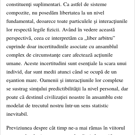
constituenți suplimentari. Ca astfel de sisteme
compozite, nu posedăm libertatea la un nivel
fundamental, deoarece toate particulele și interacțiunile
lor respectă legile fizicii. Având în vedere această
perspectivă, ceea ce interpretăm ca „liber arbitru”
cuprinde doar incertitudinile asociate cu ansamblul
complex de circumstanțe care afectează acțiunile
umane. Aceste incertitudini sunt esențiale la scara unui
individ, dar sunt medii atunci când se ocupă de un
eșantion mare. Oamenii și interacțiunile lor complexe
se sustrag simțului predictibilității la nivel personal, dar
poate că destinul civilizației noastre în ansamblu este
modelat de trecutul nostru într-un sens statistic
inevitabil.
Previziunea despre cât timp ne-a mai rămas în viitorul