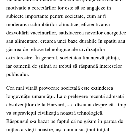
motivație a cercetărilor lor este să se angajeze în
subiecte importante pentru societate, cum ar fi
moderarea schimbărilor climatice, eficientizarea
dezvoltării vaccinurilor, satisfacerea nevoilor energetice
sau alimentare, crearea unei baze durabile în spațiu sau
găsirea de relicve tehnologice ale civilizațiilor
extraterestre. În general, societatea finanțează știința,
iar oamenii de știință ar trebui să răspundă intereselor
publicului.
Cea mai vitală provocare societală este extinderea
longevității umanității. La o prelegere recentă adresată
absolvenților de la Harvard, s-a discutat despre cât timp
va supraviețui civilizația noastră tehnologică.
Răspunsul s-a bazat pe faptul că ne găsim în partea de
mijloc a vieții noastre, așa cum a susținut inițial