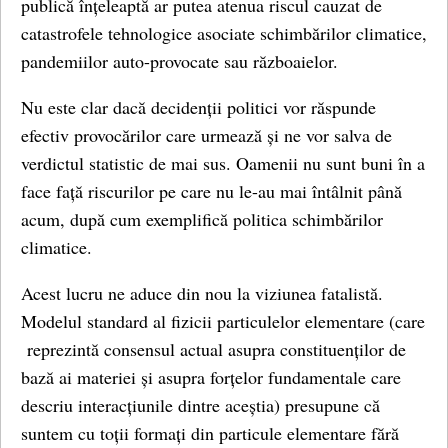
publică înțeleaptă ar putea atenua riscul cauzat de
catastrofele tehnologice asociate schimbărilor climatice,
pandemiilor auto-provocate sau războaielor.
Nu este clar dacă decidenții politici vor răspunde
efectiv provocărilor care urmează și ne vor salva de
verdictul statistic de mai sus. Oamenii nu sunt buni în a
face față riscurilor pe care nu le-au mai întâlnit până
acum, după cum exemplifică politica schimbărilor
climatice.
Acest lucru ne aduce din nou la viziunea fatalistă.
Modelul standard al fizicii particulelor elementare (care
reprezintă consensul actual asupra constituenților de
bază ai materiei și asupra forțelor fundamentale care
descriu interacțiunile dintre aceștia) presupune că
suntem cu toții formați din particule elementare fără