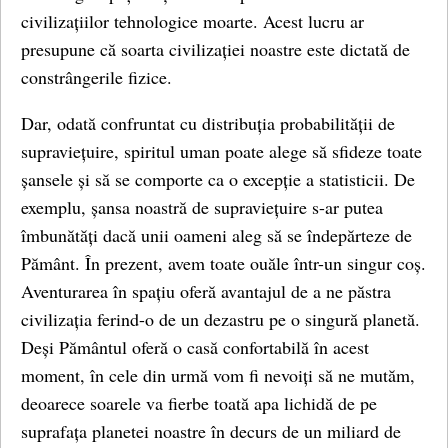
civilizațiilor tehnologice moarte. Acest lucru ar
presupune că soarta civilizației noastre este dictată de
constrângerile fizice.
Dar, odată confruntat cu distribuția probabilității de
supraviețuire, spiritul uman poate alege să sfideze toate
șansele și să se comporte ca o excepție a statisticii. De
exemplu, șansa noastră de supraviețuire s-ar putea
îmbunătăți dacă unii oameni aleg să se îndepărteze de
Pământ. În prezent, avem toate ouăle într-un singur coș.
Aventurarea în spațiu oferă avantajul de a ne păstra
civilizația ferind-o de un dezastru pe o singură planetă.
Deși Pământul oferă o casă confortabilă în acest
moment, în cele din urmă vom fi nevoiți să ne mutăm,
deoarece soarele va fierbe toată apa lichidă de pe
suprafața planetei noastre în decurs de un miliard de