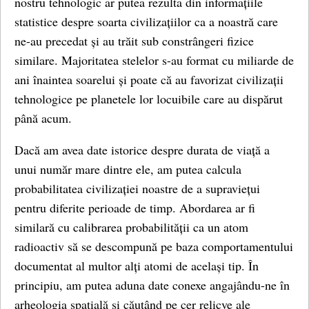
nostru tehnologic ar putea rezulta din informațiile
statistice despre soarta civilizațiilor ca a noastră care
ne-au precedat și au trăit sub constrângeri fizice
similare. Majoritatea stelelor s-au format cu miliarde de
ani înaintea soarelui și poate că au favorizat civilizații
tehnologice pe planetele lor locuibile care au dispărut
până acum.
Dacă am avea date istorice despre durata de viață a
unui număr mare dintre ele, am putea calcula
probabilitatea civilizației noastre de a supraviețui
pentru diferite perioade de timp. Abordarea ar fi
similară cu calibrarea probabilității ca un atom
radioactiv să se descompună pe baza comportamentului
documentat al multor alți atomi de același tip. În
principiu, am putea aduna date conexe angajându-ne în
arheologia spațială și căutând pe cer relicve ale