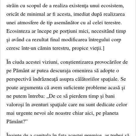
străin cu scopul de a realiza existența unui ecosistem,
oricât de minimal ar fi acesta, imediat după realizarea
unei atmosfere de tip asemănător cu al celei terestre.
Ecosinteza ar începe pe porțiuni mici, necesitând timp
și având ca rezultat final modificarea întregului corp
ceresc într-un cămin terestru, propice vieții.]
În ciuda acestei viziuni, conștientizarea provocărilor de
pe Pământ ar putea descuraja omenirea să adopte o
perspectivă îndrăzneață asupra călătoriilor spațiale. Se
poate argumenta că avem suficiente probleme acasă și
ne putem întreba: „De ce să pierdem timp și bani
valoroși în aventuri spațiale care nu sunt dedicate celor
mai urgente nevoi ale noastre chiar aici, pe planeta
Pământ?”
Înainte de a capitula în fața acestei premise, ar trebui să