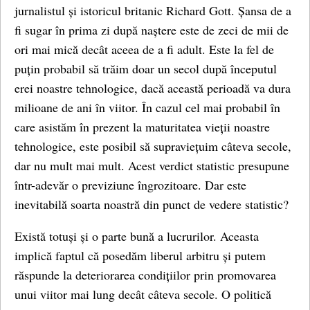
jurnalistul și istoricul britanic Richard Gott. Șansa de a
fi sugar în prima zi după naștere este de zeci de mii de
ori mai mică decât aceea de a fi adult. Este la fel de
puțin probabil să trăim doar un secol după începutul
erei noastre tehnologice, dacă această perioadă va dura
milioane de ani în viitor. În cazul cel mai probabil în
care asistăm în prezent la maturitatea vieții noastre
tehnologice, este posibil să supraviețuim câteva secole,
dar nu mult mai mult. Acest verdict statistic presupune
într-adevăr o previziune îngrozitoare. Dar este
inevitabilă soarta noastră din punct de vedere statistic?
Există totuși și o parte bună a lucrurilor. Aceasta
implică faptul că posedăm liberul arbitru și putem
răspunde la deteriorarea condițiilor prin promovarea
unui viitor mai lung decât câteva secole. O politică