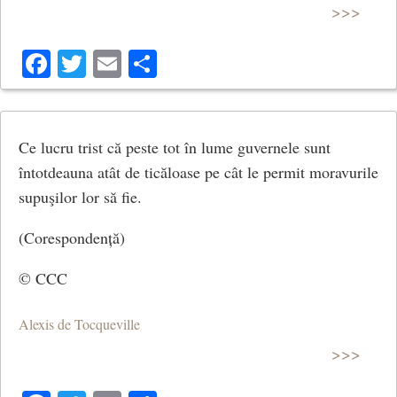
>>>
Facebook
Twitter
Email
Share
Ce lucru trist că peste tot în lume guvernele sunt
întotdeauna atât de ticăloase pe cât le permit moravurile
supuşilor lor să fie.
(Corespondență)
© CCC
Alexis de Tocqueville
>>>