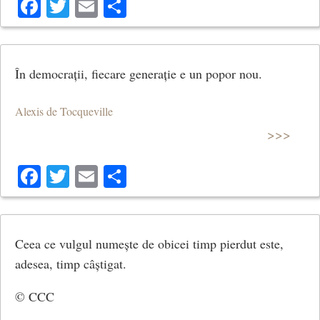
Facebook
Twitter
Email
Share
În democrații, fiecare generație e un popor nou.
Alexis de Tocqueville
>>>
Facebook
Twitter
Email
Share
Ceea ce vulgul numește de obicei timp pierdut este,
adesea, timp câștigat.
© CCC