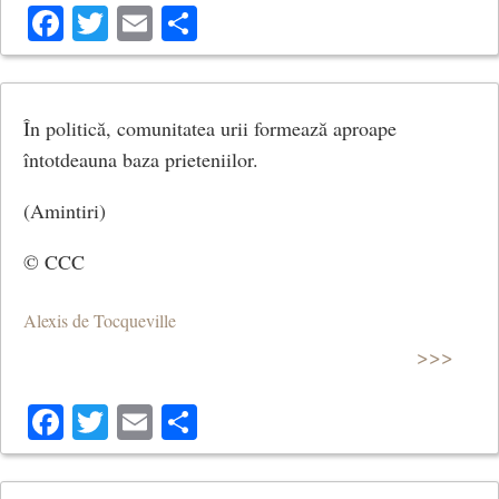
Facebook
Twitter
Email
Share
În politică, comunitatea urii formează aproape
întotdeauna baza prieteniilor.
(Amintiri)
© CCC
Alexis de Tocqueville
>>>
Facebook
Twitter
Email
Share