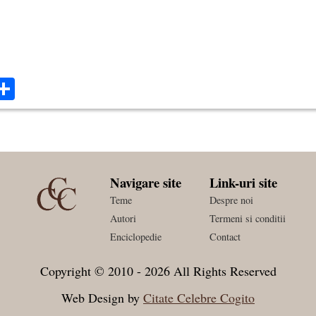
ok
ter
mail
Share
Navigare site
Link-uri site
Teme
Despre noi
Autori
Termeni si conditii
Enciclopedie
Contact
Copyright © 2010 - 2026 All Rights Reserved
Web Design by
Citate Celebre Cogito