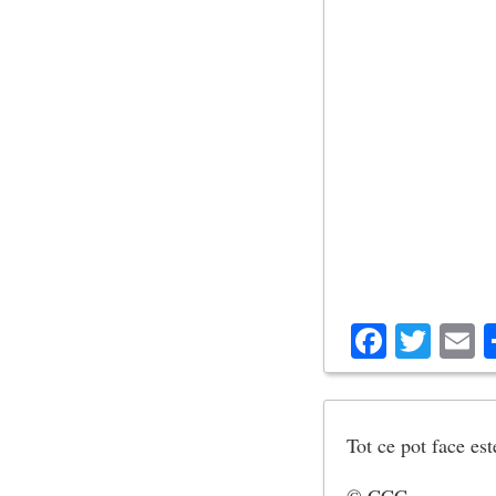
Facebo
Twit
E
Tot ce pot face este
© CCC