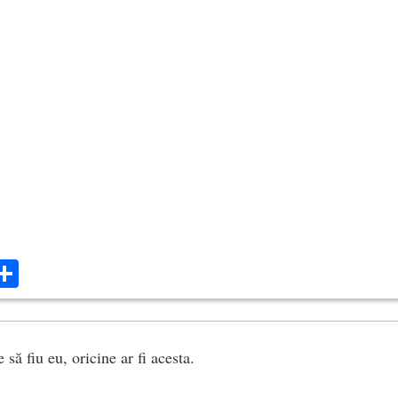
ok
ter
mail
Share
 să fiu eu, oricine ar fi acesta.