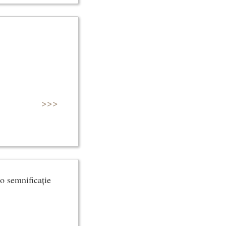
>>>
io semnificație