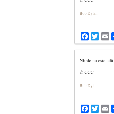
Bob Dylan
Facebo
Twit
E
Nimic nu este atât
© CCC
Bob Dylan
Facebo
Twit
E