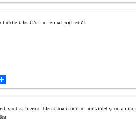
mintirile tale. Căci nu le mai poți retrăi.
ok
ter
mail
Share
cred, sunt ca îngerii. Ele coboară într-un nor violet și nu au nic
ânt.