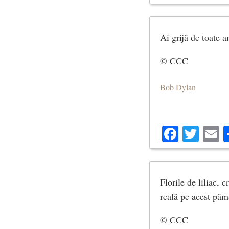
Ai grijă de toate a
© CCC
Bob Dylan
Facebo
Twit
E
Florile de liliac, 
reală pe acest păm
© CCC