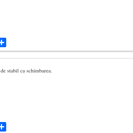
ok
ter
mail
Share
 de stabil ca schimbarea.
ok
ter
mail
Share