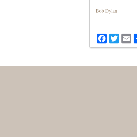
Bob Dylan
Facebo
Twit
E