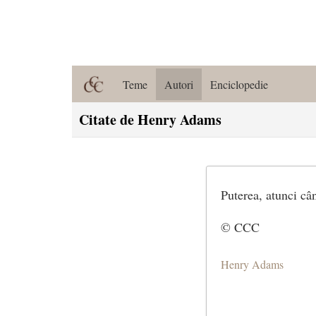
Teme
Autori
Enciclopedie
Citate de Henry Adams
Puterea, atunci câ
© CCC
Henry Adams