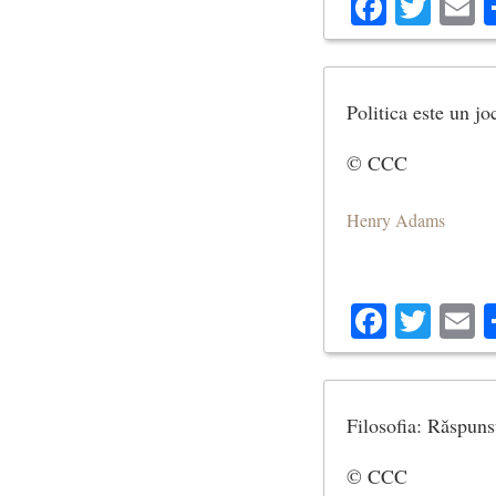
Facebo
Twit
E
Politica este un jo
© CCC
Henry Adams
Facebo
Twit
E
Filosofia: Răspunsu
© CCC