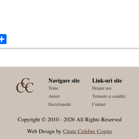
ok
ter
mail
Share
Navigare site
Link-uri site
Teme
Despre noi
Autori
Termeni si conditii
Enciclopedie
Contact
Copyright © 2010 - 2026 All Rights Reserved
Web Design by
Citate Celebre Cogito