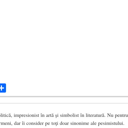
ok
ter
mail
Share
litică, impresionist în artă și simbolist în literatură. Nu pentru
rmeni, dar îi consider pe toți doar sinonime ale pesimistului.