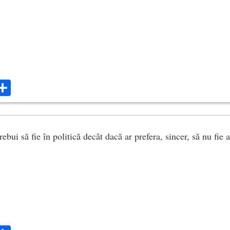
ok
ter
mail
Share
ebui să fie în politică decât dacă ar prefera, sincer, să nu fie 