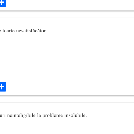
ok
ter
mail
Share
c foarte nesatisfăcător.
ok
ter
mail
Share
ri neinteligibile la probleme insolubile.