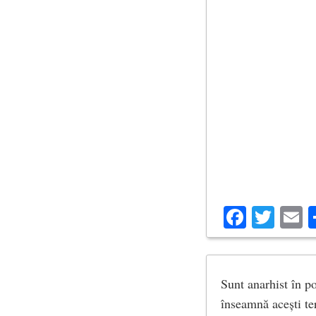
Facebo
Twit
E
Sunt anarhist în po
înseamnă acești te