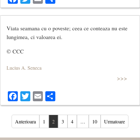
Viata seamana cu o poveste; ceea ce conteaza nu este
lungimea, ci valoarea ei.
© CCC
Lucius A. Seneca
>>>
Facebook
Twitter
Email
Share
Anterioara
1
2
3
4
…
10
Urmatoare