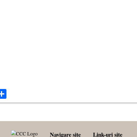
ok
ter
mail
Share
Navigare site
Link-uri site