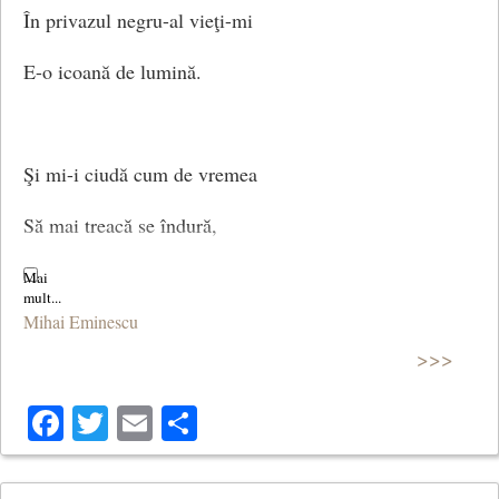
În privazul negru-al vieţi-mi
E-o icoană de lumină.
Şi mi-i ciudă cum de vremea
Să mai treacă se îndură,
Când eu stau şoptind cu draga
Mihai Eminescu
Mână-n mână, gură-n gură.
>>>
(Singurătate)
Facebook
Twitter
Email
Share