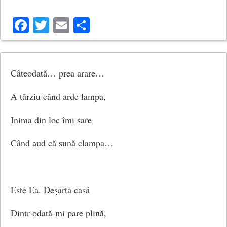
Facebook
Twitter
Email
Share
Câteodată… prea arare…
A târziu când arde lampa,
Inima din loc îmi sare
Când aud că sună clampa…
Este Ea. Deşarta casă
Dintr-odată-mi pare plină,