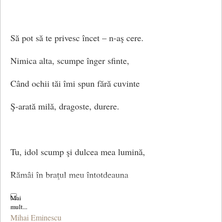
Să pot să te privesc încet – n-aş cere.
Nimica alta, scumpe înger sfinte,
Când ochii tăi îmi spun fără cuvinte
Ş-arată milă, dragoste, durere.
Tu, idol scump şi dulcea mea lumină,
Rămâi în braţul meu întotdeauna
Căci numai ţie al meu suflet se închină.
Mihai Eminescu