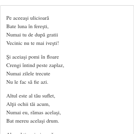
De-un cuvânt al sfintei Vineri.
Pe aceeaşi ulicioară
Ea se uită… Păru-i galben,
Bate luna în fereşti,
Faţa ei lucesc în lună,
Numai tu de după gratii
Iar în ochii ei albaştri
Vecinic nu te mai iveşti!
Toate basmele s-adună.
Şi aceiaşi pomi în floare
(Crăiasa din poveşti, 1876)
Crengi întind peste zaplaz,
Numai zilele trecute
Nu le fac să fie azi.
Altul este al tău suflet,
Alţii ochii tăi acum,
Numai eu, rămas acelaşi,
Bat mereu acelaşi drum.