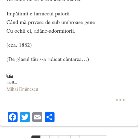
Sau de crezi ce-a zis femeia.
Împătimit e farmecul palorii
Când mă privesc de sub umbroase gene
Vântul tremură-n perdele
Cu ochii ei, adânc-adormitorii.
Astăzi ca şi alte dăţi,
Numai tu de după ele
(cca. 1882)
Vecinic nu te mai arăţi!
(De glasul tău s-a ridicat cântarea…)
Mihai Eminescu
>>>
Facebook
Twitter
Email
Share