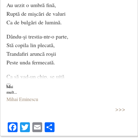
Au urzit o umbră fină,
Ruptă de mişcări de valuri
Ca de bulgări de lumină.
Dându-şi trestia-ntr-o parte,
Stă copila lin plecată,
Trandafiri aruncă roşii
Peste unda fermecată.
Ca să vad-un chip, se uită
Cum aleargă apa-n cercuri,
Căci vrăjit de mult e lacul
Mihai Eminescu
De-un cuvânt al sfintei Miercuri;
>>>
Ca să iasă chipu-n faţă,
Facebook
Twitter
Email
Share
Trandafiri aruncă tineri,
Căci vrăjiţi sunt trandafirii