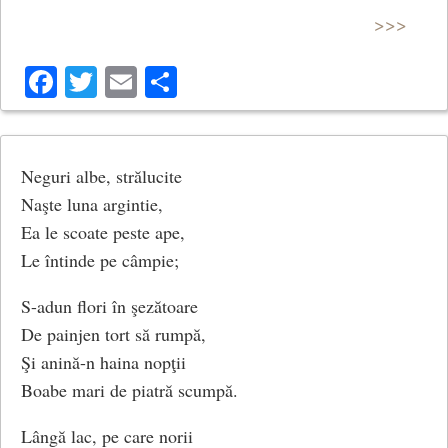
>>>
Vorbeşte-ncet, priveşte-mă într-una…
Facebook
Twitter
Email
Share
De chipul tău viaţa mea e plină:
Pot fi minuni, ca tine nu-i niciuna.
Neguri albe, strălucite
(Vorbeşte-ncet)
Naşte luna argintie,
Ea le scoate peste ape,
Le întinde pe câmpie;
S-adun flori în şezătoare
De painjen tort să rumpă,
Şi anină-n haina nopţii
Boabe mari de piatră scumpă.
Lângă lac, pe care norii