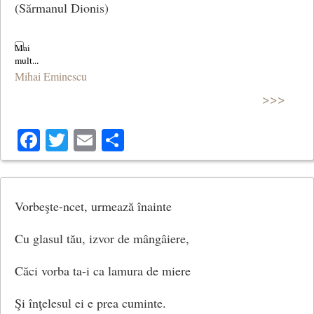
(Sărmanul Dionis)
Dar n-am mijloace
Nici e putinţă
Mihai Eminescu
>>>
De a mă face
După dorinţă.
Facebook
Twitter
Email
Share
(De-ar fi mijloace)
Vorbeşte-ncet, urmează înainte
Cu glasul tău, izvor de mângâiere,
Căci vorba ta-i ca lamura de miere
Şi înţelesul ei e prea cuminte.