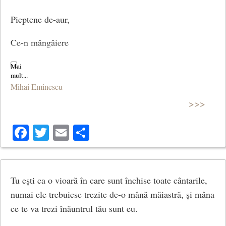
Pieptene de-aur,
Ce-n mângâiere
Părul netează
Mihai Eminescu
Fără durere.
>>>
Facebook
Twitter
Email
Share
Un vânt m-aş face
Dulce de vară
Tu ești ca o vioară în care sunt închise toate cântarile,
Să-ţi închiz ochii
numai ele trebuiesc trezite de-o mână măiastră, și mâna
În orice sară.
ce te va trezi înăuntrul tău sunt eu.