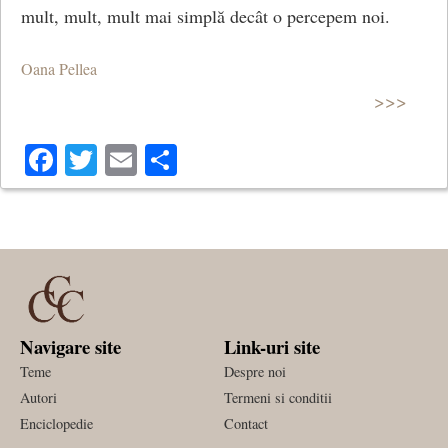
mult, mult, mult mai simplă decât o percepem noi.
Oana Pellea
>>>
Facebook
Twitter
Email
Share
Navigare site
Link-uri site
Teme
Despre noi
Autori
Termeni si conditii
Enciclopedie
Contact