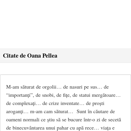
Citate de Oana Pellea
M-am săturat de orgolii… de nasuri pe sus… de
“importanți”, de snobi, de fițe, de statui mergătoare…
de complexați… de crize inventate… de proști
aroganți… m-am cam săturat… Sunt în căutare de
oameni normali ce știu să se bucure într-o zi de secetă
de binecuvântarea unui pahar cu apă rece… viața e