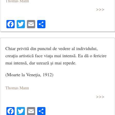
Thomas Mann
>>>
Facebook
Twitter
Email
Share
Chiar privită din punctul de vedere al individului,
creația artistică face viața mai intensă. Ea dă o fericire
mai intensă, dar uzează și mai repede.
(Moarte la Veneția, 1912)
Thomas Mann
>>>
Facebook
Twitter
Email
Share