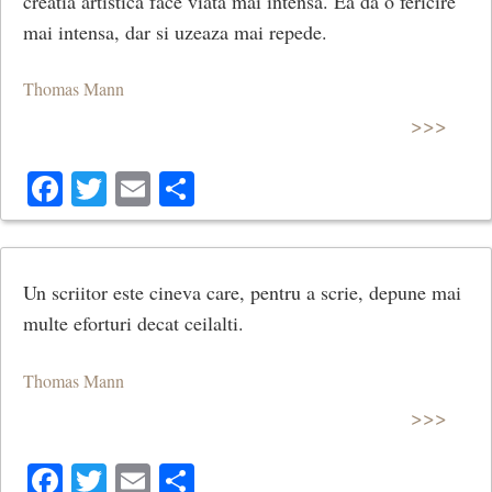
creatia artistica face viata mai intensa. Ea da o fericire
mai intensa, dar si uzeaza mai repede.
Thomas Mann
>>>
Facebook
Twitter
Email
Share
Un scriitor este cineva care, pentru a scrie, depune mai
multe eforturi decat ceilalti.
Thomas Mann
>>>
Facebook
Twitter
Email
Share